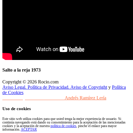
Salto a la reja 1973
Copyright © 2026 Rocio.com
Aviso Legal. Política de Privacidad. Aviso de Copyright
y
Política
de Cookies
Desarrollo y Diseño Web Sevilla
Andrés Ramírez Lería
Uso de cookies
Este sitio web utiliza cookies para que usted tenga la mejor experiencia de usuario. Si
continúa navegando está dando su consentimiento para la aceptación de las mencionadas
cookies y la aceptación de nuestra
política de cookies
, pinche el enlace para mayor
información.
ACEPTAR