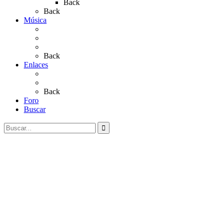
Back
Back
Música
Sevillanas
Salves a La Virgen del Rocío
Videos
Back
Enlaces
Al Rocío
Coros Rocieros
Back
Foro
Buscar