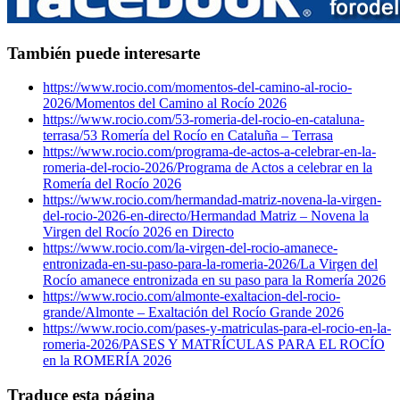
También puede interesarte
https://www.rocio.com/momentos-del-camino-al-rocio-
2026/
Momentos del Camino al Rocío 2026
https://www.rocio.com/53-romeria-del-rocio-en-cataluna-
terrasa/
53 Romería del Rocío en Cataluña – Terrasa
https://www.rocio.com/programa-de-actos-a-celebrar-en-la-
romeria-del-rocio-2026/
Programa de Actos a celebrar en la
Romería del Rocío 2026
https://www.rocio.com/hermandad-matriz-novena-la-virgen-
del-rocio-2026-en-directo/
Hermandad Matriz – Novena la
Virgen del Rocío 2026 en Directo
https://www.rocio.com/la-virgen-del-rocio-amanece-
entronizada-en-su-paso-para-la-romeria-2026/
La Virgen del
Rocío amanece entronizada en su paso para la Romería 2026
https://www.rocio.com/almonte-exaltacion-del-rocio-
grande/
Almonte – Exaltación del Rocío Grande 2026
https://www.rocio.com/pases-y-matriculas-para-el-rocio-en-la-
romeria-2026/
PASES Y MATRÍCULAS PARA EL ROCÍO
en la ROMERÍA 2026
Traduce esta página