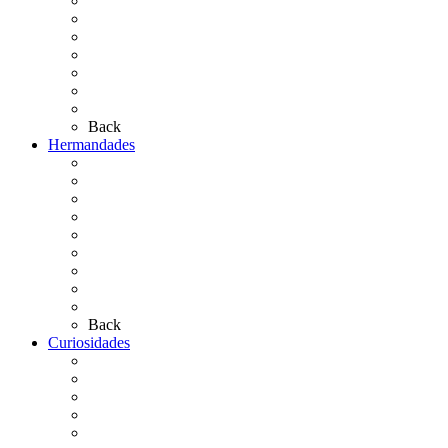
El Camino Europeo
¿Qué sabes del Rocío?
Personajes Ilustres del Rocío
Las Ermitas
El Retablo
Bibliografía
Artículos de autor
Back
Hermandades
Situación de Simpecados 2026
Carteles Rocío 2026
Hermandades y Agrupaciones
Presentación de Hermandades 2026
Los Simpecados Hdades. Filiales
Simpecados Hdades. No Filiales
Las Medallas
Las Carretas
Las Casas de Hermandad
Back
Curiosidades
Las abuelas almonteñas
El techo de la Ermita
Exvotos del Rocío
Saca de Yeguas 2025
El Rocío Chico