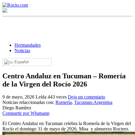
Hermandades
Noticias
Español
¡Bienvenido! Soy el asistente virtual de rocio.com.
Centro Andaluz en Tucuman – Romería
¿En qué puedo ayudarte?
de la Virgen del Rocío 2026
9 de mayo, 2026
Leída 443 veces
Deja un comentario
Historia de la Virgen del Rocío
Noticias relaccionadas con:
Romería
,
Tucuman-Argentina
Diego Ramírez
¿Cuándo es la romería del Rocío?
Compartir por Whatsapp
¿Cuántas hermandades participan en la romería?
El Centro Andaluz en Tucuman celebra la Romería de la Virgen del
Rocío el domingo 31 de mayo de 2926. Misa y almuerzo Rociero.
¿Cuándo se construyó la primera ermita?