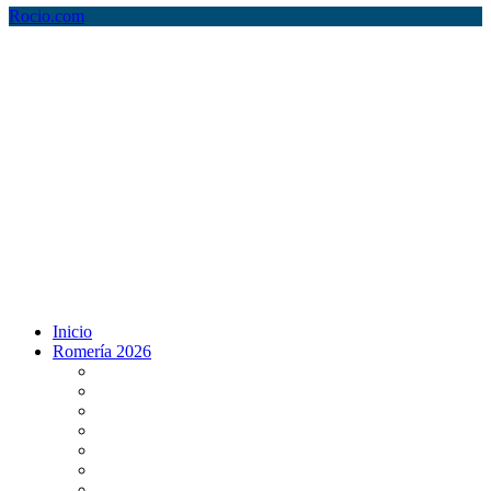
Rocio.com
Inicio
Romería 2026
Programa Romería 2026
Salto de la reja 2026
Salida y Entrada de la Virgen 2026
Presentación Hdades EN DIRECTO
Misa de Pentecostés 2026 en DIRECTO
Situación Simpecados 2026
Paso por Coria del Río 2026