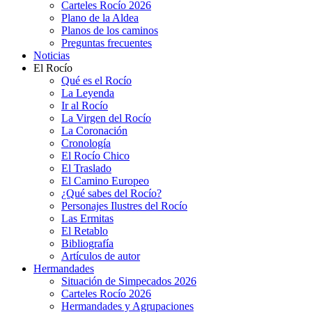
Carteles Rocío 2026
Plano de la Aldea
Planos de los caminos
Preguntas frecuentes
Noticias
El Rocío
Qué es el Rocío
La Leyenda
Ir al Rocío
La Virgen del Rocío
La Coronación
Cronología
El Rocío Chico
El Traslado
El Camino Europeo
¿Qué sabes del Rocío?
Personajes Ilustres del Rocío
Las Ermitas
El Retablo
Bibliografía
Artículos de autor
Hermandades
Situación de Simpecados 2026
Carteles Rocío 2026
Hermandades y Agrupaciones