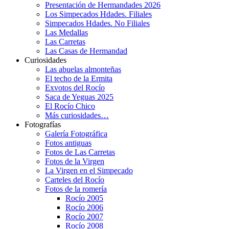
Presentación de Hermandades 2026
Los Simpecados Hdades. Filiales
Simpecados Hdades. No Filiales
Las Medallas
Las Carretas
Las Casas de Hermandad
Curiosidades
Las abuelas almonteñas
El techo de la Ermita
Exvotos del Rocío
Saca de Yeguas 2025
El Rocío Chico
Más curiosidades…
Fotografías
Galería Fotográfica
Fotos antiguas
Fotos de Las Carretas
Fotos de la Virgen
La Virgen en el Simpecado
Carteles del Rocío
Fotos de la romería
Rocío 2005
Rocío 2006
Rocío 2007
Rocío 2008