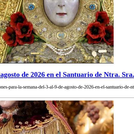
agosto de 2026 en el Santuario de Ntra. Sra
nes-para-la-semana-del-3-al-9-de-agosto-de-2026-en-el-santuario-de-ntr