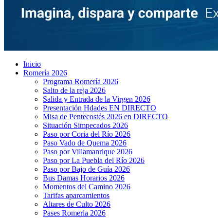
Inicio
Romería 2026
Programa Romería 2026
Salto de la reja 2026
Salida y Entrada de la Virgen 2026
Presentación Hdades EN DIRECTO
Misa de Pentecostés 2026 en DIRECTO
Situación Simpecados 2026
Paso por Coria del Río 2026
Paso Vado de Quema 2026
Paso por Villamanrique 2026
Paso por La Puebla del Río 2026
Paso por Bajo de Guía 2026
Bus Damas Horarios 2026
Momentos del Camino 2026
Tarifas aparcamientos
Altares de Culto 2026
Pases Romería 2026