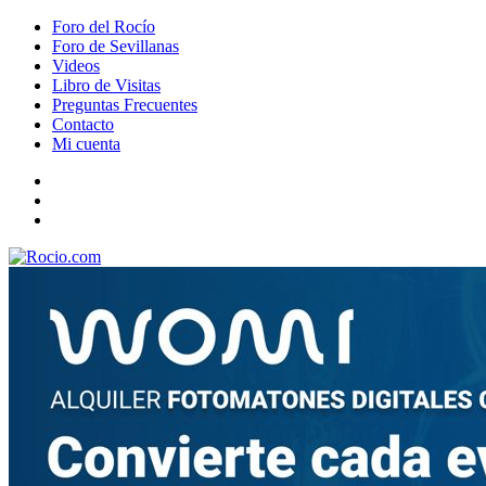
Foro del Rocío
Foro de Sevillanas
Videos
Libro de Visitas
Preguntas Frecuentes
Contacto
Mi cuenta