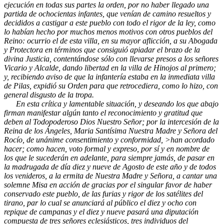
ejecución en todas sus partes la orden, por no haber llegado una
partida de ochocientas infantes, que venían de camino resueltos y
decididos a castigar a este pueblo con todo el rigor de la ley, como
lo habían hecho por muchos menos motivos con otros pueblos del
Reino: ocurrio el de esta villa, en su mayor aflicción, a su Abogada
y Protectora en términos que consiguió apiadar el brazo de la
divina Justicia, contentándose sólo con llevarse presos a los señores
Vicario y Alcalde, dando libertad en la villa de Hinojos al primero;
y, recibiendo aviso de que la infantería estaba en la inmediata villa
de Pilas, expidió su Orden para que retrocediera, como lo hizo, con
general disgusto de la tropa.
En esta crítica y lamentable situación, y deseando los que abajo
firman manifestar algún tanto el reconocimiento y gratitud que
deben al Todopoderoso Dios Nuestro Señor; por la intercesión de la
Reina de los Ángeles, Maria Santísima Nuestra Madre y Señora del
Rocío, de unánime consentimiento y conformidad, >han acordado
hacer; como hacen, voto formal y expreso, por sí y en nombre de
los que le sucederán en adelante, para siempre jamás, de pasar en
la madrugada de día diez y nueve de Agosto de este año y de todos
los venideros, a la ermita de Nuestra Madre y Señora, a cantar una
solemne Misa en acción de gracias por el singular favor de haber
conservado este pueblo, de las furias y rigor de los satélites del
tirano, par lo cual se anunciará al público el diez y ocho con
repique de campanas y el diez y nueve pasará una diputación
compuesta de tres señores eclesiásticos, tres individuos del