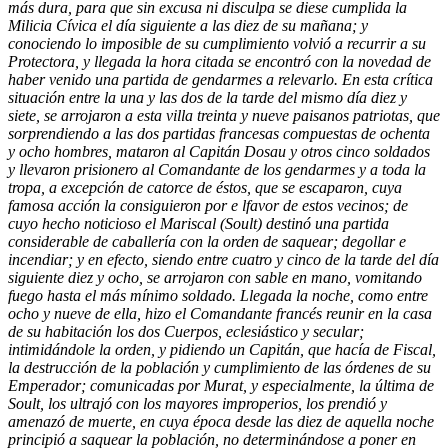
más dura, para que sin excusa ni disculpa se diese cumplida la
Milicia Cívica el día siguiente a las diez de su mañana; y
conociendo lo imposible de su cumplimiento volvió a recurrir a su
Protectora, y llegada la hora citada se encontró con la novedad de
haber venido una partida de gendarmes a relevarlo. En esta crítica
situación entre la una y las dos de la tarde del mismo día diez y
siete, se arrojaron a esta villa treinta y nueve paisanos patriotas, que
sorprendiendo a las dos partidas francesas compuestas de ochenta
y ocho hombres, mataron al Capitán Dosau y otros cinco soldados
y llevaron prisionero al Comandante de los gendarmes y a toda la
tropa, a excepción de catorce de éstos, que se escaparon, cuya
famosa acción la consiguieron por e lfavor de estos vecinos; de
cuyo hecho noticioso el Mariscal (Soult) destinó una partida
considerable de caballería con la orden de saquear; degollar e
incendiar; y en efecto, siendo entre cuatro y cinco de la tarde del día
siguiente diez y ocho, se arrojaron con sable en mano, vomitando
fuego hasta el más mínimo soldado. Llegada la noche, como entre
ocho y nueve de ella, hizo el Comandante francés reunir en la casa
de su habitación los dos Cuerpos, eclesiástico y secular;
intimidándole la orden, y pidiendo un Capitán, que hacía de Fiscal,
la destrucción de la población y cumplimiento de las órdenes de su
Emperador; comunicadas por Murat, y especialmente, la última de
Soult, los ultrajó con los mayores improperios, los prendió y
amenazó de muerte, en cuya época desde las diez de aquella noche
principió a saquear la población, no determinándose a poner en