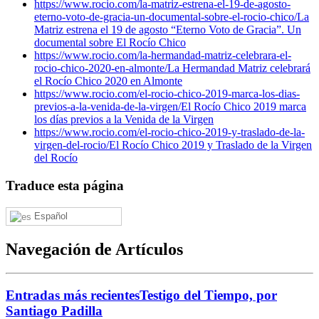
https://www.rocio.com/la-matriz-estrena-el-19-de-agosto-
eterno-voto-de-gracia-un-documental-sobre-el-rocio-chico/
La
Matriz estrena el 19 de agosto “Eterno Voto de Gracia”. Un
documental sobre El Rocío Chico
https://www.rocio.com/la-hermandad-matriz-celebrara-el-
rocio-chico-2020-en-almonte/
La Hermandad Matriz celebrará
el Rocío Chico 2020 en Almonte
https://www.rocio.com/el-rocio-chico-2019-marca-los-dias-
previos-a-la-venida-de-la-virgen/
El Rocío Chico 2019 marca
los días previos a la Venida de la Virgen
https://www.rocio.com/el-rocio-chico-2019-y-traslado-de-la-
virgen-del-rocio/
El Rocío Chico 2019 y Traslado de la Virgen
del Rocío
Traduce esta página
Español
Navegación de Artículos
Entradas más recientes
Testigo del Tiempo, por
Santiago Padilla