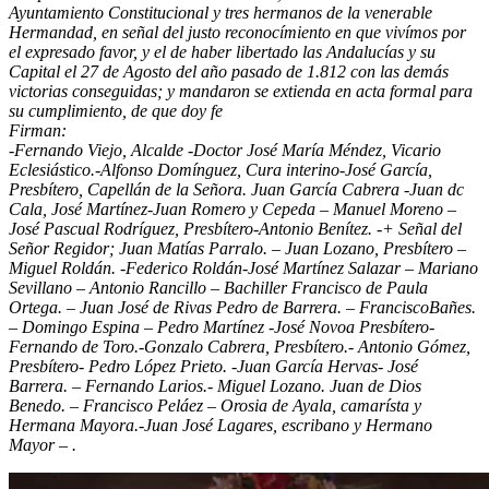
Ayuntamiento Constitucional y tres hermanos de la venerable
Hermandad, en señal del justo reconocímiento en que vivímos por
el expresado favor, y el de haber libertado las Andalucías y su
Capital el 27 de Agosto del año pasado de 1.812 con las demás
victorias conseguidas; y mandaron se extienda en acta formal para
su cumplimiento, de que doy fe
Firman:
-Fernando Viejo, Alcalde -Doctor José María Méndez, Vicario
Eclesiástico.-Alfonso Domínguez, Cura interino-José García,
Presbítero, Capellán de la Señora. Juan García Cabrera -Juan dc
Cala, José Martínez-Juan Romero y Cepeda – Manuel Moreno –
José Pascual Rodríguez, Presbítero-Antonio Benítez. -+ Señal del
Señor Regidor; Juan Matías Parralo. – Juan Lozano, Presbítero –
Miguel Roldán. -Federico Roldán-José Martínez Salazar – Mariano
Sevillano – Antonio Rancillo – Bachiller Francisco de Paula
Ortega. – Juan José de Rivas Pedro de Barrera. – FranciscoBañes.
– Domingo Espina – Pedro Martínez -José Novoa Presbítero-
Fernando de Toro.-Gonzalo Cabrera, Presbítero.- Antonio Gómez,
Presbítero- Pedro López Prieto. -Juan García Hervas- José
Barrera. – Fernando Larios.- Miguel Lozano. Juan de Dios
Benedo. – Francisco Peláez – Orosia de Ayala, camarísta y
Hermana Mayora.-Juan José Lagares, escribano y Hermano
Mayor – .