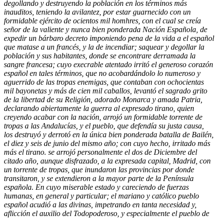
degollando y destruyendo la población en los términos más
inauditos, teniendo la avilantez, por estar guarnecido con un
formidable ejército de ocientos mil homhres, con el cual se creía
señor de la valiente y nunca bien ponderada Nación Española, de
expedir un bárbaro decreto imponiendo pena de la vida a el español
que matase a un francés, y la de incendiar; saquear y degollar la
población y sus habitantes, donde se encontrare derramada la
sangre francesa; cuyo execrable atentado irritó el generoso corazón
español en tales términos, que no acobardándolo lo numeroso y
aguerrido de las tropas enemigas, que contaban con ochocientas
mil bayonetas y más de cien mil caballos, levantó el sagrado grito
de la libertad de su Religión, adorado Monarca y amada Patria,
declarando abiertamente la guerra al expresado tirano, quien
creyendo acabar con la nación, arrojó un formidable torrente de
tropas a las Andalucías, y el pueblo, que defendía su justa causa,
los destruyó y derrotó en la única bien ponderada batalla de Bailén,
el diez y seis de junio del mismo año; con cuyo hecho, irritado más
más el tirano. se arrojó personalmente el dos de Diciembre del
citado año, aunque disfrazado, a la expresada capital, Madrid, con
un torrente de tropas, que inundaron las provincias por donde
transitaron, y se extendieron a la mayor parte de la Península
española. En cuyo miserable estado y careciendo de fuerzas
humanas, en general y particular; el mariano y católico pueblo
español acudió a las divinas, impetrando en tanta necesidad y,
aflicción el auxilio del Todopoderoso, y especialmente el pueblo de