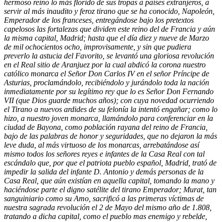
hermoso reino lo más florido de sus tropas a países extranjeros, a
servir al más inaudito y feroz tirano que se ha conocido, Napoleón,
Emperador de los franceses, entregándose bajo los pretextos
capelosos las fortalezas que dividen este reino del de Francia y aún
la misma capital, Madrid; hasta que el día diez y nueve de Marzo
de mil ochocientos ocho, improvisamente, y sin que pudiera
preverlo la astucia del Favorito, se levantó una gloriosa revolución
en el Real sitio de Aranjuez por la cual abdicó la corona nuestro
católico monarca el Señor Don Carlos IV en el señor Príncipe de
Asturias, proclamándolo, recibiéndolo y jurándolo toda la nación
inmediatamente por su legítimo rey que lo es Señor Don Fernando
VII (que Dios guarde muchos años); con cuya novedad ocurriendo
el Tirano a nuevos ardides de su felonía la intentó engañar; como lo
hizo, a nuestro joven monarca, llamándolo para conferenciar en la
ciudad de Bayona, como población rayana del reino de Francia,
bajo de las palabras de honor y seguridades, que no dejaron la más
leve duda, al más virtuoso de los monarcas, arrebatándose así
mismo todos los señores reyes e infantes de la Casa Real con tal
escándalo que, por que el patriota pueblo español, Madrid, trató de
impedir la salida del infante D. Antonio y demás personas de la
Casa Real, que aún existían en aquella capital, tomando la mano y
haciéndose parte el digno satélite del tirano Emperador; Murat, tan
sanguiniario como su Amo, sacrificó a las primeras víctimas de
nuestra sagrada revolución el 2 de Mayo del mismo año de 1.808,
tratando a dicha capital, como el pueblo mas enemigo y rebelde,