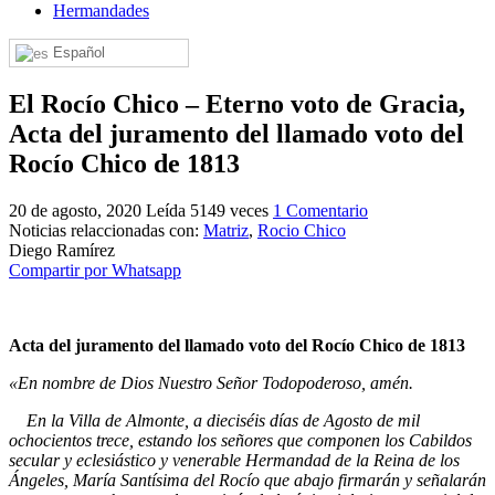
Hermandades
El traslado cada siete años
Español
¿Cuales son los actos principales que se celebran en el
Rocío?
El Rocío Chico – Eterno voto de Gracia,
Quiero hacer el camino,¿que tengo que hacer?
Acta del juramento del llamado voto del
En el Rocío, ¿dónde me alojo?
Rocío Chico de 1813
20 de agosto, 2020
Leída 5149 veces
1 Comentario
Noticias relaccionadas con:
Matriz
,
Rocio Chico
Diego Ramírez
Compartir por Whatsapp
Acta del juramento del llamado voto del Rocío Chico de 1813
«En nombre de Dios Nuestro Señor Todopoderoso, amén.
En la Villa de Almonte, a dieciséis días de Agosto de mil
ochocientos trece, estando los señores que componen los Cabildos
secular y eclesiástico y venerable Hermandad de la Reina de los
Ángeles, María Santísima del Rocío que abajo firmarán y señalarán