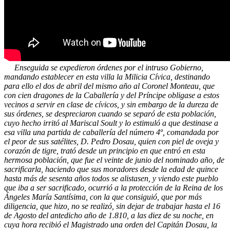
Enseguida se expedieron órdenes por el intruso Gobierno,
mandando establecer en esta villa la Milicia Cívica, destinando
para ello el dos de abril del mismo año al Coronel Monteau, que
con cien dragones de la Caballería y del Príncipe obligase a estos
vecinos a servir en clase de cívicos, y sin embargo de la dureza de
sus órdenes, se despreciaron cuando se separó de esta población,
cuyo hecho irritó al Mariscal Soult y lo estimuló a que destinase a
esa villa una partida de caballería del número 4º, comandada por
el peor de sus satélites, D. Pedro Dosau, quien con piel de oveja y
corazón de tigre, trató desde un principio en que entró en esta
hermosa población, que fue el veinte de junio del nominado año, de
sacrificarla, haciendo que sus moradores desde la edad de quince
hasta más de sesenta años todos se alistasen, y viendo este pueblo
que iba a ser sacrificado, ocurrió a la protección de la Reina de los
Ángeles María Santísima, con la que consiguió, que por más
diligencia, que hizo, no se realizó, sin dejar de trabajar hasta el 16
de Agosto del antedicho año de 1.810, a las diez de su noche, en
cuya hora recibió el Magistrado una orden del Capitán Dosau, la