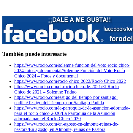
También puede interesarte
https://www.rocio.com/solemne-funcion-del-voto-rocio-chico-
2024-fotos-y-documental/
Solemne Función del Voto Rocío
Chico 2024 – Fotos y documental
https://www.rocio.com/rocio-chico-2022/
Rocío Chico 2022
https://www.rocio.com/el-rocio-chico-de-2021/
El Rocío
Chico de 2021 – Solemne Triduo
https://www.rocio.com/testigo-del-tiempo-por-santiago-
padilla/
Testigo del Tiempo, por Santiago Padilla
https://www.rocio.com/la-parroquia-de-la-asuncion-adornada-
para-el-rocio-chico-2020/
La Parroquia de la Asunción
adornada para el Rocío Chico 2020
https://www.rocio.com/en-agosto-en-almonte-reinas-de-
pastora/
En agosto, en Almonte, reinas de Pastora