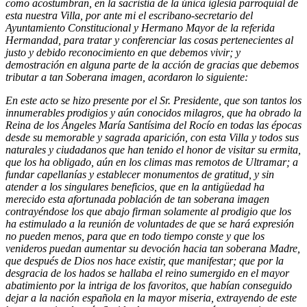
como acostumbran, en la sacristía de la única iglesia parroquial de
esta nuestra Villa, por ante mi el escribano-secretario del
Ayuntamiento Constitucional y Hermano Mayor de la referida
Hermandad, para tratar y conferenciar las cosas pertenecientes al
justo y debido reconocimiento en que debemos vivir; y
demostración en alguna parte de la acción de gracias que debemos
tributar a tan Soberana imagen, acordaron lo siguiente:
En este acto se hizo presente por el Sr. Presidente, que son tantos los
innumerables prodigios y aún conocidos milagros, que ha obrado la
Reina de los Ángeles María Santísima del Rocío en todas las épocas
desde su memorable y sagrada aparición, con esta Villa y todos sus
naturales y ciudadanos que han tenido el honor de visitar su ermita,
que los ha obligado, aún en los climas mas remotos de Ultramar; a
fundar capellanías y establecer monumentos de gratitud, y sin
atender a los singulares beneficios, que en la antigüedad ha
merecido esta afortunada población de tan soberana imagen
contrayéndose los que abajo firman solamente al prodigio que los
ha estimulado a la reunión de voluntades de que se hará expresión
no pueden menos, para que en todo tiempo conste y que los
venideros puedan aumentar su devoción hacia tan soberana Madre,
que después de Dios nos hace existir, que manifestar; que por la
desgracia de los hados se hallaba el reino sumergido en el mayor
abatimiento por la intriga de los favoritos, que habían conseguido
dejar a la nación española en la mayor miseria, extrayendo de este