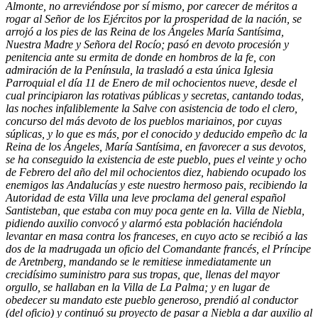
Almonte, no arreviéndose por sí mismo, por carecer de méritos a
rogar al Señor de los Ejércitos por la prosperidad de la nación, se
arrojó a los pies de las Reina de los Ángeles María Santísima,
Nuestra Madre y Señora del Rocío; pasó en devoto procesión y
penitencia ante su ermita de donde en hombros de la fe, con
admiración de la Península, la trasladó a esta única Iglesia
Parroquial el día 11 de Enero de mil ochocientos nueve, desde el
cual principiaron las rotativas públicas y secretas, cantando todas,
las noches infaliblemente la Salve con asistencia de todo el clero,
concurso del más devoto de los pueblos mariainos, por cuyas
súplicas, y lo que es más, por el conocido y deducido empeño dc la
Reina de los Ángeles, María Santísima, en favorecer a sus devotos,
se ha conseguido la existencia de este pueblo, pues el veinte y ocho
de Febrero del año del mil ochocientos diez, habiendo ocupado los
enemigos las Andalucías y este nuestro hermoso pais, recibiendo la
Autoridad de esta Villa una leve proclama del general español
Santisteban, que estaba con muy poca gente en la. Villa de Niebla,
pidiendo auxilio convocó y alarmó esta población haciéndola
levantar en masa contra los franceses, en cuyo acto se recibió a las
dos de la madrugada un oficio del Comandante francés, el Príncipe
de Aretnberg, mandando se le remitiese inmediatamente un
crecidísimo suministro para sus tropas, que, llenas del mayor
orgullo, se hallaban en la Villa de La Palma; y en lugar de
obedecer su mandato este pueblo generoso, prendió al conductor
(del oficio) y continuó su proyecto de pasar a Niebla a dar auxilio al