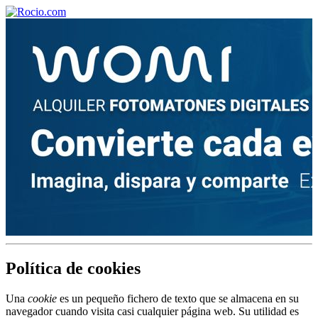
¡Bienvenido! Soy el asistente virtual de rocio.com.
¿En qué puedo ayudarte?
Historia de la Virgen del Rocío
¿Cuándo es la romería del Rocío?
Política de cookies
¿Cuántas hermandades participan en la romería?
Una
cookie
es un pequeño fichero de texto que se almacena en su
¿Cuándo se construyó la primera ermita?
navegador cuando visita casi cualquier página web. Su utilidad es