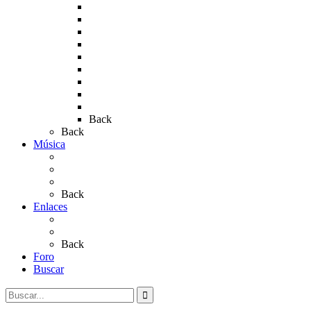
Rocío 2011
Rocío 2012
Rocío 2013
Rocío 2017
Rocio 2015
Rocío 2018
Rocío 2019
Rocío 2022
Rocío 2023
Back
Back
Música
Sevillanas
Salves a La Virgen del Rocío
Videos
Back
Enlaces
Al Rocío
Coros Rocieros
Back
Foro
Buscar