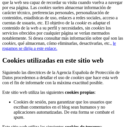
que la web sea capaz de recordar su visita cuando vuelva a navegar
El traslado cada siete años
por esa página. Las
cookies
suelen almacenar información de
carácter técnico, preferencias personales, personalización de
¿Cuales son los actos principales que se celebran en el
contenidos, estadísticas de uso, enlaces a redes sociales, acceso a
Rocío?
cuentas de usuario, etc. El objetivo de la
cookie
es adaptar el
contenido de la web a su perfil y necesidades, sin
cookies
los
Quiero hacer el camino,¿que tengo que hacer?
servicios ofrecidos por cualquier página se verían mermados
notablemente. Si desea consultar más información sobre qué son las
En el Rocío, ¿dónde me alojo?
cookies
, qué almacenan, cómo eliminarlas, desactivarlas, etc.,
le
rogamos se dirija a este enlace.
Cookies utilizadas en este sitio web
Siguiendo las directrices de la Agencia Española de Protección de
Datos procedemos a detallar el uso de
cookies
que hace esta web
con el fin de informarle con la máxima exactitud posible.
Este sitio web utiliza las siguientes
cookies propias
:
Cookies de sesión, para garantizar que los usuarios que
escriban comentarios en el blog sean humanos y no
aplicaciones automatizadas. De esta forma se combate el
spam
.
Este sitio web utiliza las siguientes
cookies de terceros
: