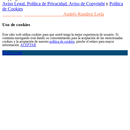
Aviso Legal. Política de Privacidad. Aviso de Copyright
y
Política
de Cookies
Desarrollo y Diseño Web Sevilla
Andrés Ramírez Lería
Uso de cookies
Este sitio web utiliza cookies para que usted tenga la mejor experiencia de usuario. Si
continúa navegando está dando su consentimiento para la aceptación de las mencionadas
cookies y la aceptación de nuestra
política de cookies
, pinche el enlace para mayor
información.
ACEPTAR
Rocio.com