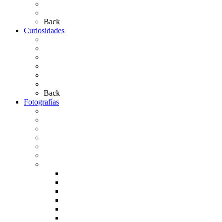
Las Carretas
Las Casas de Hermandad
Back
Curiosidades
Las abuelas almonteñas
El techo de la Ermita
Exvotos del Rocío
Saca de Yeguas 2025
El Rocío Chico
Más curiosidades…
Back
Fotografías
Galería Fotográfica
Fotos antiguas
Fotos de Las Carretas
Fotos de la Virgen
La Virgen en el Simpecado
Carteles del Rocío
Fotos de la romería
Rocío 2005
Rocío 2006
Rocío 2007
Rocío 2008
Rocío 2009
Rocío 2010