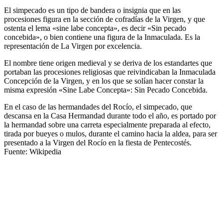
El simpecado es un tipo de bandera o insignia que en las
El traslado cada siete años
procesiones figura en la sección de cofradías de la Virgen, y que
¿Cuales son los actos principales que se celebran en el
ostenta el lema «sine labe concepta», es decir «Sin pecado
Rocío?
concebida», o bien contiene una figura de la Inmaculada. Es la
representación de La Virgen por excelencia.
Quiero hacer el camino,¿que tengo que hacer?
El nombre tiene origen medieval y se deriva de los estandartes que
En el Rocío, ¿dónde me alojo?
portaban las procesiones religiosas que reivindicaban la Inmaculada
Concepción de la Virgen, y en los que se solían hacer constar la
misma expresión «Sine Labe Concepta»: Sin Pecado Concebida.
En el caso de las hermandades del Rocío, el simpecado, que
descansa en la Casa Hermandad durante todo el año, es portado por
la hermandad sobre una carreta especialmente preparada al efecto,
tirada por bueyes o mulos, durante el camino hacia la aldea, para ser
presentado a la Virgen del Rocío en la fiesta de Pentecostés.
Fuente: Wikipedia