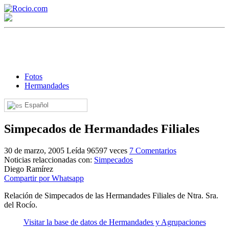
Fotos
Hermandades
Español
¡Bienvenido! Soy el asistente virtual de rocio.com.
Simpecados de Hermandades Filiales
¿En qué puedo ayudarte?
30 de marzo, 2005
Leída 96597 veces
7 Comentarios
Noticias relaccionadas con:
Simpecados
Historia de la Virgen del Rocío
Diego Ramírez
Compartir por Whatsapp
¿Cuándo es la romería del Rocío?
Relación de Simpecados de las Hermandades Filiales de Ntra. Sra.
¿Cuántas hermandades participan en la romería?
del Rocío.
¿Cuándo se construyó la primera ermita?
Visitar la base de datos de Hermandades y Agrupaciones