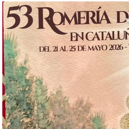
El traslado cada siete años
¿Cuales son los actos principales que se celebran en el
Rocío?
Quiero hacer el camino,¿que tengo que hacer?
En el Rocío, ¿dónde me alojo?