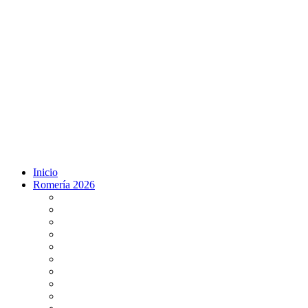
Inicio
Romería 2026
Programa Romería 2026
Salto de la reja 2026
Salida y Entrada de la Virgen 2026
Presentación Hdades EN DIRECTO
Misa de Pentecostés 2026 en DIRECTO
Situación Simpecados 2026
Paso por Coria del Río 2026
Paso Vado de Quema 2026
Paso por Villamanrique 2026