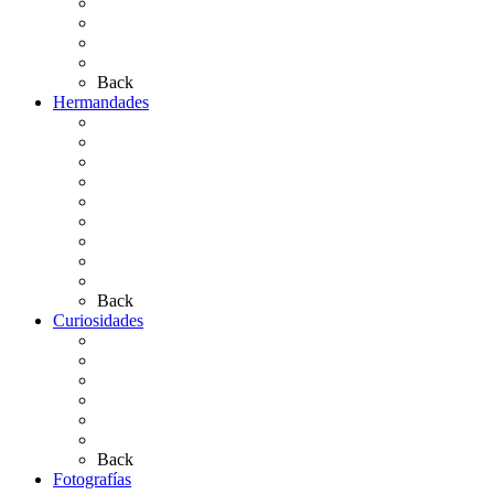
Las Ermitas
El Retablo
Bibliografía
Artículos de autor
Back
Hermandades
Situación de Simpecados 2026
Carteles Rocío 2026
Hermandades y Agrupaciones
Presentación de Hermandades 2026
Los Simpecados Hdades. Filiales
Simpecados Hdades. No Filiales
Las Medallas
Las Carretas
Las Casas de Hermandad
Back
Curiosidades
Las abuelas almonteñas
El techo de la Ermita
Exvotos del Rocío
Saca de Yeguas 2025
El Rocío Chico
Más curiosidades…
Back
Fotografías