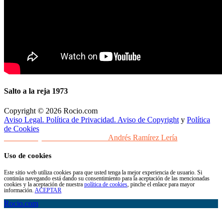
Salto a la reja 1973
Copyright © 2026 Rocio.com
Aviso Legal. Política de Privacidad. Aviso de Copyright
y
Política
de Cookies
Desarrollo y Diseño Web Sevilla
Andrés Ramírez Lería
Uso de cookies
Este sitio web utiliza cookies para que usted tenga la mejor experiencia de usuario. Si
continúa navegando está dando su consentimiento para la aceptación de las mencionadas
cookies y la aceptación de nuestra
política de cookies
, pinche el enlace para mayor
información.
ACEPTAR
Rocio.com