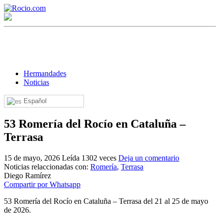
Hermandades
Noticias
Español
¡Bienvenido! Soy el asistente virtual de rocio.com.
53 Romería del Rocío en Cataluña –
¿En qué puedo ayudarte?
Terrasa
15 de mayo, 2026
Leída 1302 veces
Deja un comentario
Historia de la Virgen del Rocío
Noticias relaccionadas con:
Romería
,
Terrasa
Diego Ramírez
¿Cuándo es la romería del Rocío?
Compartir por Whatsapp
¿Cuántas hermandades participan en la romería?
53 Romería del Rocío en Cataluña – Terrasa del 21 al 25 de mayo
de 2026.
¿Cuándo se construyó la primera ermita?