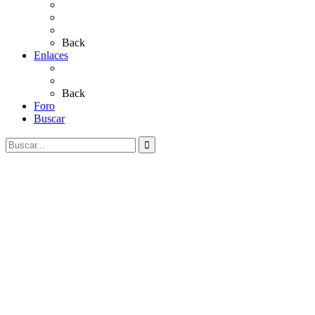
Sevillanas
Salves a La Virgen del Rocío
Videos
Back
Enlaces
Al Rocío
Coros Rocieros
Back
Foro
Buscar