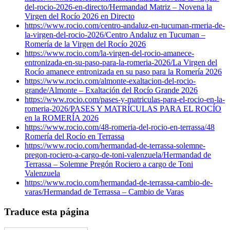
del-rocio-2026-en-directo/
Hermandad Matriz – Novena la
Virgen del Rocío 2026 en Directo
https://www.rocio.com/centro-andaluz-en-tucuman-rmeria-de-
la-virgen-del-rocio-2026/
Centro Andaluz en Tucuman –
Romería de la Virgen del Rocío 2026
https://www.rocio.com/la-virgen-del-rocio-amanece-
entronizada-en-su-paso-para-la-romeria-2026/
La Virgen del
Rocío amanece entronizada en su paso para la Romería 2026
https://www.rocio.com/almonte-exaltacion-del-rocio-
grande/
Almonte – Exaltación del Rocío Grande 2026
https://www.rocio.com/pases-y-matriculas-para-el-rocio-en-la-
romeria-2026/
PASES Y MATRÍCULAS PARA EL ROCÍO
en la ROMERÍA 2026
https://www.rocio.com/48-romeria-del-rocio-en-terrassa/
48
Romería del Rocío en Terrassa
https://www.rocio.com/hermandad-de-terrassa-solemne-
pregon-rociero-a-cargo-de-toni-valenzuela/
Hermandad de
Terrassa – Solemne Pregón Rociero a cargo de Toni
Valenzuela
https://www.rocio.com/hermandad-de-terrassa-cambio-de-
varas/
Hermandad de Terrassa – Cambio de Varas
Traduce esta página