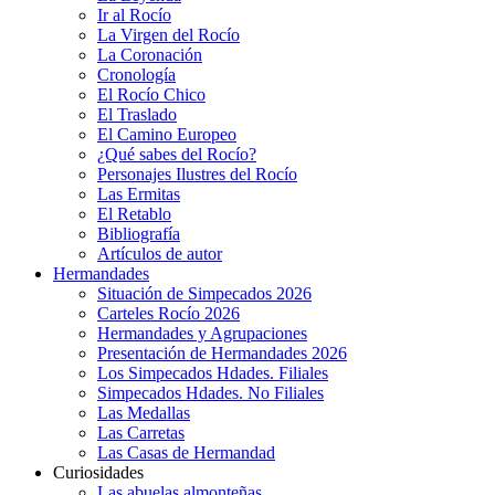
Ir al Rocío
La Virgen del Rocío
La Coronación
Cronología
El Rocío Chico
El Traslado
El Camino Europeo
¿Qué sabes del Rocío?
Personajes Ilustres del Rocío
Las Ermitas
El Retablo
Bibliografía
Artículos de autor
Hermandades
Situación de Simpecados 2026
Carteles Rocío 2026
Hermandades y Agrupaciones
Presentación de Hermandades 2026
Los Simpecados Hdades. Filiales
Simpecados Hdades. No Filiales
Las Medallas
Las Carretas
Las Casas de Hermandad
Curiosidades
Las abuelas almonteñas