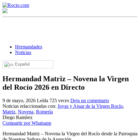
Hermandades
Noticias
Español
¡Bienvenido! Soy el asistente virtual de rocio.com.
Hermandad Matriz – Novena la Virgen
¿En qué puedo ayudarte?
del Rocío 2026 en Directo
9 de mayo, 2026
Leída 725 veces
Deja un comentario
Historia de la Virgen del Rocío
Noticias relaccionadas con:
Joyas y Ajuar de la Virgen Rocío
,
Matriz
,
Novena
,
Romería
¿Cuándo es la romería del Rocío?
Diego Ramírez
Compartir por Whatsapp
¿Cuántas hermandades participan en la romería?
Hermandad Matriz – Novena la Virgen del Rocío desde la Parroquia
¿Cuándo se construyó la primera ermita?
de Nuestras Señora de la Asunción.