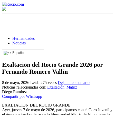
Hermandades
Noticias
Español
¡Bienvenido! Soy el asistente virtual de rocio.com.
Exaltación del Rocío Grande 2026 por
¿En qué puedo ayudarte?
Fernando Romero Vallín
8 de mayo, 2026
Leída 275 veces
Deja un comentario
Historia de la Virgen del Rocío
Noticias relaccionadas con:
Exaltación
,
Matriz
Diego Ramírez
¿Cuándo es la romería del Rocío?
Compartir por Whatsapp
¿Cuántas hermandades participan en la romería?
EXALTACIÓN DEL ROCÍO GRANDE.
Ayer, jueves 7 de mayo de 2026, participamos con el Coro Juvenil y
¿Cuándo se construyó la primera ermita?
el grupo de tamborileros de la Hermandad Matriz de Almonte en la