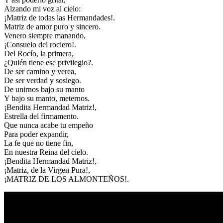
Alzando mi voz al cielo:
¡Matriz de todas las Hermandades!.
Matriz de amor puro y sincero.
Venero siempre manando,
¡Consuelo del rociero!.
Del Rocío, la primera,
¿Quién tiene ese privilegio?.
De ser camino y verea,
De ser verdad y sosiego.
De unirnos bajo su manto
Y bajo su manto, meternos.
¡Bendita Hermandad Matriz!,
Estrella del firmamento.
Que nunca acabe tu empeño
Para poder expandir,
La fe que no tiene fin,
En nuestra Reina del cielo.
¡Bendita Hermandad Matriz!,
¡Matriz, de la Virgen Pura!,
¡MATRIZ DE LOS ALMONTEÑOS!.