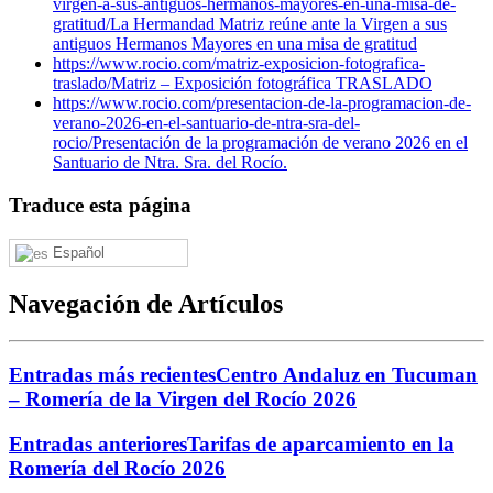
virgen-a-sus-antiguos-hermanos-mayores-en-una-misa-de-
gratitud/
La Hermandad Matriz reúne ante la Virgen a sus
antiguos Hermanos Mayores en una misa de gratitud
https://www.rocio.com/matriz-exposicion-fotografica-
traslado/
Matriz – Exposición fotográfica TRASLADO
https://www.rocio.com/presentacion-de-la-programacion-de-
verano-2026-en-el-santuario-de-ntra-sra-del-
rocio/
Presentación de la programación de verano 2026 en el
Santuario de Ntra. Sra. del Rocío.
Traduce esta página
Español
Navegación de Artículos
Entradas más recientes
Centro Andaluz en Tucuman
– Romería de la Virgen del Rocío 2026
Entradas anteriores
Tarifas de aparcamiento en la
Romería del Rocío 2026