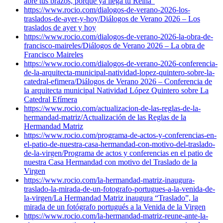
abre tus brazos, porque ya llega tu Reina”
https://www.rocio.com/dialogos-de-verano-2026-los-
traslados-de-ayer-y-hoy/
Diálogos de Verano 2026 – Los
traslados de ayer y hoy
https://www.rocio.com/dialogos-de-verano-2026-la-obra-de-
francisco-maireles/
Diálogos de Verano 2026 – La obra de
Francisco Maireles
https://www.rocio.com/dialogos-de-verano-2026-conferencia-
de-la-arquitecta-municipal-natividad-lopez-quintero-sobre-la-
catedral-efimera/
Diálogos de Verano 2026 – Conferencia de
la arquitecta municipal Natividad López Quintero sobre La
Catedral Efímera
https://www.rocio.com/actualizacion-de-las-reglas-de-la-
hermandad-matriz/
Actualización de las Reglas de la
Hermandad Matriz
https://www.rocio.com/programa-de-actos-y-conferencias-en-
el-patio-de-nuestra-casa-hermandad-con-motivo-del-traslado-
de-la-virgen/
Programa de actos y conferencias en el patio de
nuestra Casa Hermandad con motivo del Traslado de la
Virgen
https://www.rocio.com/la-hermandad-matriz-inaugura-
traslado-la-mirada-de-un-fotografo-portugues-a-la-venida-de-
la-virgen/
La Hermandad Matriz inaugura “Traslado”, la
mirada de un fotógrafo portugués a la Venida de la Virgen
https://www.rocio.com/la-hermandad-matriz-reune-ante-la-