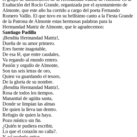
Exaltación del Rocío Grande, organizada por el ayuntamiento de
El traslado cada siete años
Almonte, que este año ha corrido a cargo del poeta Fernando
Romero Vallín. El que tuvo en su bellísimo canto a la Fiesta Grande
¿Cuales son los actos principales que se celebran en el
de la Patrona de Almonte estas hermosas palabras para la
Rocío?
Hermandad Matriz de Almonte, que le agradecemos:
Quiero hacer el camino,¿que tengo que hacer?
Santiago Padilla
¡Bendita Hermandad Matriz!,
En el Rocío, ¿dónde me alojo?
Dueña de su amor primero.
Eres fuente inagotable,
De esa fé, que entre caudales,
Va regando al mundo entero.
Pasión y orgullo de Almonte,
Son tus seis letras de oro,
Quien va guardando el tesoro,
De la gloria de su nombre.
¡Bendita Hermandad Matriz!,
Rosa de todos los tiempos.
Manantial de agüita santa,
Donde se limpian las almas
De quien la lleva tan dentro.
Refugio de quien la haya.
Pozo místico sin fin.
¿Quién te pudiera escribir,
Lo que el corazón no calla?.
Y así poderlo gritar,