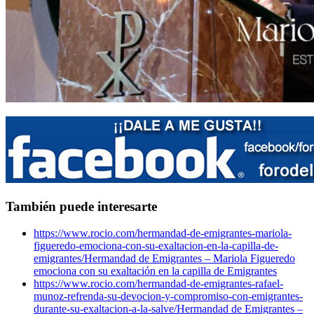
También puede interesarte
https://www.rocio.com/hermandad-de-emigrantes-mariola-
figueredo-emociona-con-su-exaltacion-en-la-capilla-de-
emigrantes/
Hermandad de Emigrantes – Mariola Figueredo
emociona con su exaltación en la capilla de Emigrantes
https://www.rocio.com/hermandad-de-emigrantes-rafael-
munoz-refrenda-su-devocion-y-compromiso-con-emigrantes-
durante-su-exaltacion-a-la-salve/
Hermandad de Emigrantes –