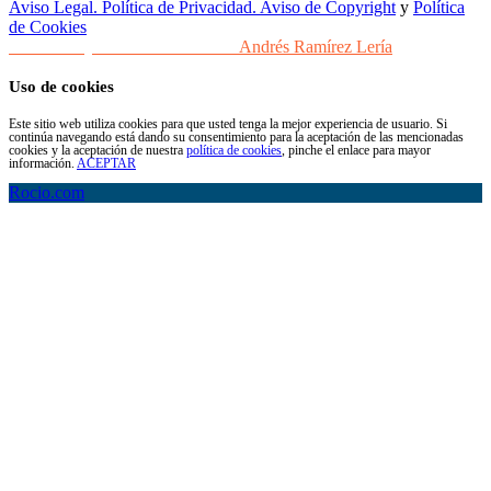
Aviso Legal. Política de Privacidad. Aviso de Copyright
y
Política
de Cookies
Desarrollo y Diseño Web Sevilla
Andrés Ramírez Lería
Uso de cookies
Este sitio web utiliza cookies para que usted tenga la mejor experiencia de usuario. Si
continúa navegando está dando su consentimiento para la aceptación de las mencionadas
cookies y la aceptación de nuestra
política de cookies
, pinche el enlace para mayor
información.
ACEPTAR
Rocio.com