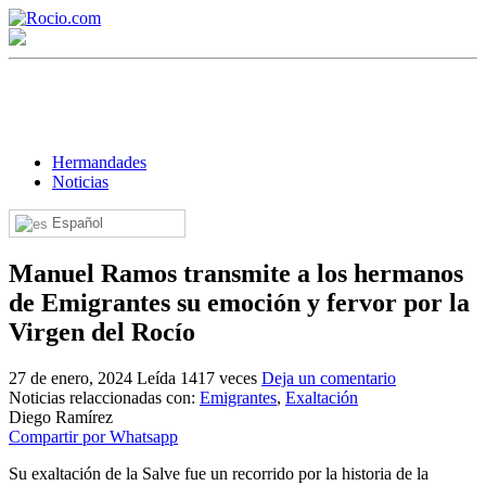
Hermandades
Noticias
Español
¡Bienvenido! Soy el asistente virtual de rocio.com.
Manuel Ramos transmite a los hermanos
¿En qué puedo ayudarte?
de Emigrantes su emoción y fervor por la
Virgen del Rocío
Historia de la Virgen del Rocío
27 de enero, 2024
Leída 1417 veces
Deja un comentario
¿Cuándo es la romería del Rocío?
Noticias relaccionadas con:
Emigrantes
,
Exaltación
Diego Ramírez
¿Cuántas hermandades participan en la romería?
Compartir por Whatsapp
¿Cuándo se construyó la primera ermita?
Su exaltación de la Salve fue un recorrido por la historia de la