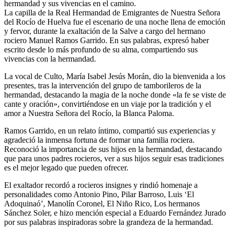
hermandad y sus vivencias en el camino.
El traslado cada siete años
La capilla de la Real Hermandad de Emigrantes de Nuestra Señora
del Rocío de Huelva fue el escenario de una noche llena de emoción
¿Cuales son los actos principales que se celebran en el
y fervor, durante la exaltación de la Salve a cargo del hermano
Rocío?
rociero Manuel Ramos Garrido. En sus palabras, expresó haber
escrito desde lo más profundo de su alma, compartiendo sus
Quiero hacer el camino,¿que tengo que hacer?
vivencias con la hermandad.
En el Rocío, ¿dónde me alojo?
La vocal de Culto, María Isabel Jesús Morán, dio la bienvenida a los
presentes, tras la intervención del grupo de tamborileros de la
hermandad, destacando la magia de la noche donde «la fe se viste de
cante y oración», convirtiéndose en un viaje por la tradición y el
amor a Nuestra Señora del Rocío, la Blanca Paloma.
Ramos Garrido, en un relato íntimo, compartió sus experiencias y
agradeció la inmensa fortuna de formar una familia rociera.
Reconoció la importancia de sus hijos en la hermandad, destacando
que para unos padres rocieros, ver a sus hijos seguir esas tradiciones
es el mejor legado que pueden ofrecer.
El exaltador recordó a rocieros insignes y rindió homenaje a
personalidades como Antonio Pino, Pilar Barroso, Luis ‘El
Adoquinaó’, Manolín Coronel, El Niño Rico, Los hermanos
Sánchez Soler, e hizo mención especial a Eduardo Fernández Jurado
por sus palabras inspiradoras sobre la grandeza de la hermandad.