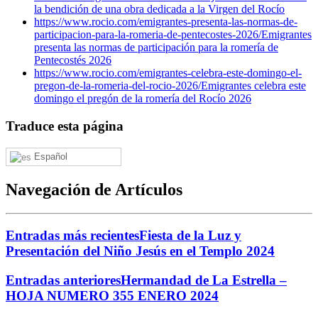
la bendición de una obra dedicada a la Virgen del Rocío
https://www.rocio.com/emigrantes-presenta-las-normas-de-
participacion-para-la-romeria-de-pentecostes-2026/
Emigrantes
presenta las normas de participación para la romería de
Pentecostés 2026
https://www.rocio.com/emigrantes-celebra-este-domingo-el-
pregon-de-la-romeria-del-rocio-2026/
Emigrantes celebra este
domingo el pregón de la romería del Rocío 2026
Traduce esta página
Español
Navegación de Artículos
Entradas más recientes
Fiesta de la Luz y
Presentación del Niño Jesús en el Templo 2024
Entradas anteriores
Hermandad de La Estrella –
HOJA NUMERO 355 ENERO 2024