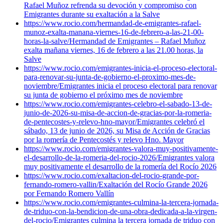
Rafael Muñoz refrenda su devoción y compromiso con
Emigrantes durante su exaltación a la Salve
https://www.rocio.com/hermandad-de-emigrantes-rafael-
munoz-exalta-manana-viernes-16-de-febrero-a-las-21-00-
horas-la-salve/
Hermandad de Emigrantes – Rafael Muñoz
exalta mañana viernes, 16 de febrero a las 21.00 horas, la
Salve
https://www.rocio.com/emigrantes-inicia-el-proceso-electoral-
para-renovar-su-junta-de-gobierno-el-proximo-mes-de-
noviembre/
Emigrantes inicia el proceso electoral para renovar
su junta de gobierno el próximo mes de noviembre
https://www.rocio.com/emigrantes-celebro-el-sabado-13-de-
junio-de-2026-su-misa-de-accion-de-gracias-por-la-romeria-
de-pentecostes-y-relevo-hno-mayor/
Emigrantes celebró el
sábado, 13 de junio de 2026, su Misa de Acción de Gracias
por la romería de Pentecostés y relevo Hno. Mayor
https://www.rocio.com/emigrantes-valora-muy-positivamente-
el-desarrollo-de-la-romeria-del-rocio-2026/
Emigrantes valora
muy positivamente el desarrollo de la romería del Rocío 2026
https://www.rocio.com/exaltacion-del-rocio-grande-por-
fernando-romero-vallin/
Exaltación del Rocío Grande 2026
por Fernando Romero Vallín
https://www.rocio.com/emigrantes-culmina-la-tercera-jornada-
de-triduo-con-la-bendicion-de-una-obra-dedicada-a-la-virgen-
del-rocio/
Emigrantes culmina la tercera jornada de triduo con