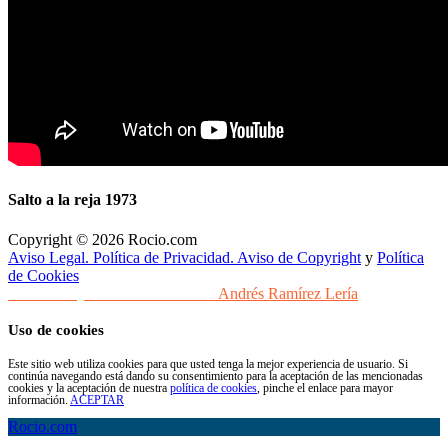
Salto a la reja 1973
Copyright © 2026 Rocio.com
Aviso Legal. Política de Privacidad. Aviso de Copyright
y
Política
de Cookies
Desarrollo y Diseño Web Sevilla
Andrés Ramírez Lería
Uso de cookies
Este sitio web utiliza cookies para que usted tenga la mejor experiencia de usuario. Si
continúa navegando está dando su consentimiento para la aceptación de las mencionadas
cookies y la aceptación de nuestra
política de cookies
, pinche el enlace para mayor
información.
ACEPTAR
Rocio.com