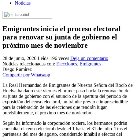
Noticias
El traslado cada siete años
Español
¿Cuales son los actos principales que se celebran en el
Rocío?
Emigrantes inicia el proceso electoral
Quiero hacer el camino,¿que tengo que hacer?
para renovar su junta de gobierno el
En el Rocío, ¿dónde me alojo?
próximo mes de noviembre
28 de junio, 2026
Leída 196 veces
Deja un comentario
Noticias relaccionadas con:
Elecciones
,
Emigrantes
Diego Ramírez
Compartir por Whatsapp
La Real Hermandad de Emigrantes de Nuestra Señora del Rocío de
Huelva ha dado este viernes el primer paso hacia la renovación de
su junta de gobierno con el anuncio de la apertura del periodo de
exposición del censo electoral, un trámite previo e imprescindible
para la celebración de las elecciones que tendrán lugar,
previsiblemente, el próximo mes de noviembre.
Según ha informado la corporación rociera, los hermanos podrán
consultar el censo electoral desde el 1 hasta el 31 de julio. Tras el
paréntesis del mes de agosto, considerado inhábil a efectos del