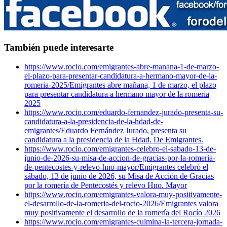
También puede interesarte
https://www.rocio.com/emigrantes-abre-manana-1-de-marzo-
el-plazo-para-presentar-candidatura-a-hermano-mayor-de-la-
romeria-2025/
Emigrantes abre mañana, 1 de marzo, el plazo
para presentar candidatura a hermano mayor de la romería
2025
https://www.rocio.com/eduardo-fernandez-jurado-presenta-su-
candidatura-a-la-presidencia-de-la-hdad-de-
emigrantes/
Eduardo Fernández Jurado, presenta su
candidatura a la presidencia de la Hdad. De Emigrantes.
https://www.rocio.com/emigrantes-celebro-el-sabado-13-de-
junio-de-2026-su-misa-de-accion-de-gracias-por-la-romeria-
de-pentecostes-y-relevo-hno-mayor/
Emigrantes celebró el
sábado, 13 de junio de 2026, su Misa de Acción de Gracias
por la romería de Pentecostés y relevo Hno. Mayor
https://www.rocio.com/emigrantes-valora-muy-positivamente-
el-desarrollo-de-la-romeria-del-rocio-2026/
Emigrantes valora
muy positivamente el desarrollo de la romería del Rocío 2026
https://www.rocio.com/emigrantes-culmina-la-tercera-jornada-