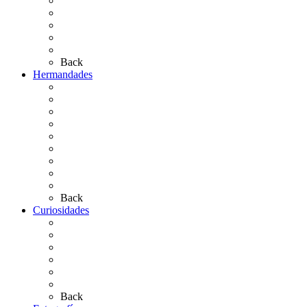
Personajes Ilustres del Rocío
Las Ermitas
El Retablo
Bibliografía
Artículos de autor
Back
Hermandades
Situación de Simpecados 2026
Carteles Rocío 2026
Hermandades y Agrupaciones
Presentación de Hermandades 2026
Los Simpecados Hdades. Filiales
Simpecados Hdades. No Filiales
Las Medallas
Las Carretas
Las Casas de Hermandad
Back
Curiosidades
Las abuelas almonteñas
El techo de la Ermita
Exvotos del Rocío
Saca de Yeguas 2025
El Rocío Chico
Más curiosidades…
Back