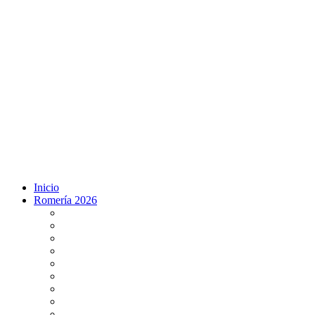
Inicio
Romería 2026
Programa Romería 2026
Salto de la reja 2026
Salida y Entrada de la Virgen 2026
Presentación Hdades EN DIRECTO
Misa de Pentecostés 2026 en DIRECTO
Situación Simpecados 2026
Paso por Coria del Río 2026
Paso Vado de Quema 2026
Paso por Villamanrique 2026