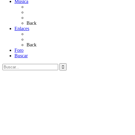
Música
Sevillanas
Salves a La Virgen del Rocío
Videos
Back
Enlaces
Al Rocío
Coros Rocieros
Back
Foro
Buscar