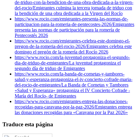
de-triduo-con-la-bendicion-de-una-obra-dedicada-a-la-virgen-
del-rocio/
Emigrantes culmina la tercera jornada de triduo con
la bendición de una obra dedicada a la Virgen del Rocío
https://www.rocio.com/emigrantes-presenta-las-normas-de-
participacion-para-la-romeria-de-pentecostes-2026/
Emigrantes
presenta las normas de participación para la romería de
Pentecostés 2026
https://www.rocio.com/emigrantes-celebra-este-domingo-el-
pregon-de-la-romeria-del-rocio-2026/
Emigrantes celebra este
domingo el pregón de la romería del Rocío 2026
https://www.rocio.com/la-juventud-protagoniza-el-segundo-
dia-de-triduo-de-emigrantes/
La juventud protagoniza el
segundo día de triduo de Emigrantes
https://www.rocio.com/la-banda-de-cornetas-y-tambores-
salud-y-esperanza-protagoniza-el-iv-concierto-cofrade-maria-
del-rocio-de-emigrantes/
La Banda de Cornetas y Tambores
«Salud y Esperanza» protagoniza el IV Concierto Cofrade -
María del Rocío- de Emigrantes
https://www.rocio.com/emigrantes-entrega-las-donaciones-
recogidas-para-caravana-por-la-paz-2026/
Emigrantes entrega
las donaciones recogidas para «Caravana por la Paz 2026»
Traduce esta página