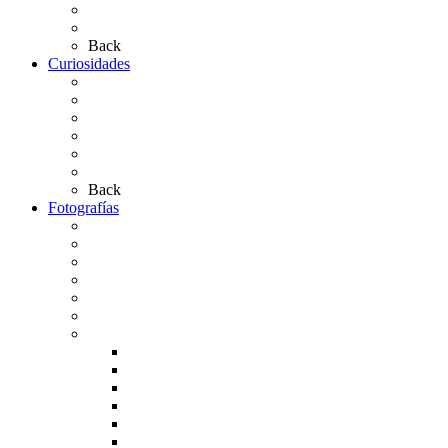
Las Carretas
Las Casas de Hermandad
Back
Curiosidades
Las abuelas almonteñas
El techo de la Ermita
Exvotos del Rocío
Saca de Yeguas 2025
El Rocío Chico
Más curiosidades…
Back
Fotografías
Galería Fotográfica
Fotos antiguas
Fotos de Las Carretas
Fotos de la Virgen
La Virgen en el Simpecado
Carteles del Rocío
Fotos de la romería
Rocío 2005
Rocío 2006
Rocío 2007
Rocío 2008
Rocío 2009
Rocío 2010