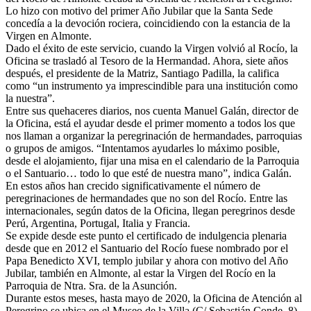
Lo hizo con motivo del primer Año Jubilar que la Santa Sede
El traslado cada siete años
concedía a la devoción rociera, coincidiendo con la estancia de la
Virgen en Almonte.
¿Cuales son los actos principales que se celebran en el
Dado el éxito de este servicio, cuando la Virgen volvió al Rocío, la
Rocío?
Oficina se trasladó al Tesoro de la Hermandad. Ahora, siete años
Quiero hacer el camino,¿que tengo que hacer?
después, el presidente de la Matriz, Santiago Padilla, la califica
como “un instrumento ya imprescindible para una institución como
En el Rocío, ¿dónde me alojo?
la nuestra”.
Entre sus quehaceres diarios, nos cuenta Manuel Galán, director de
la Oficina, está el ayudar desde el primer momento a todos los que
nos llaman a organizar la peregrinación de hermandades, parroquias
o grupos de amigos. “Intentamos ayudarles lo máximo posible,
desde el alojamiento, fijar una misa en el calendario de la Parroquia
o el Santuario… todo lo que esté de nuestra mano”, indica Galán.
En estos años han crecido significativamente el número de
peregrinaciones de hermandades que no son del Rocío. Entre las
internacionales, según datos de la Oficina, llegan peregrinos desde
Perú, Argentina, Portugal, Italia y Francia.
Se expide desde este punto el certificado de indulgencia plenaria
desde que en 2012 el Santuario del Rocío fuese nombrado por el
Papa Benedicto XVI, templo jubilar y ahora con motivo del Año
Jubilar, también en Almonte, al estar la Virgen del Rocío en la
Parroquia de Ntra. Sra. de la Asunción.
Durante estos meses, hasta mayo de 2020, la Oficina de Atención al
Peregrino se ubica en el Museo de la Villa (C/ Sebastián Conde, 8).