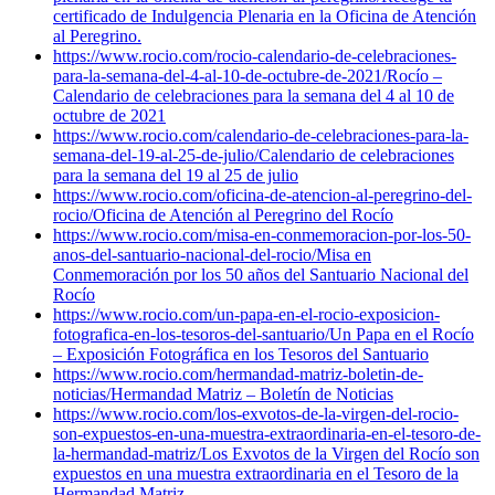
certificado de Indulgencia Plenaria en la Oficina de Atención
al Peregrino.
https://www.rocio.com/rocio-calendario-de-celebraciones-
para-la-semana-del-4-al-10-de-octubre-de-2021/
Rocío –
Calendario de celebraciones para la semana del 4 al 10 de
octubre de 2021
https://www.rocio.com/calendario-de-celebraciones-para-la-
semana-del-19-al-25-de-julio/
Calendario de celebraciones
para la semana del 19 al 25 de julio
https://www.rocio.com/oficina-de-atencion-al-peregrino-del-
rocio/
Oficina de Atención al Peregrino del Rocío
https://www.rocio.com/misa-en-conmemoracion-por-los-50-
anos-del-santuario-nacional-del-rocio/
Misa en
Conmemoración por los 50 años del Santuario Nacional del
Rocío
https://www.rocio.com/un-papa-en-el-rocio-exposicion-
fotografica-en-los-tesoros-del-santuario/
Un Papa en el Rocío
– Exposición Fotográfica en los Tesoros del Santuario
https://www.rocio.com/hermandad-matriz-boletin-de-
noticias/
Hermandad Matriz – Boletín de Noticias
https://www.rocio.com/los-exvotos-de-la-virgen-del-rocio-
son-expuestos-en-una-muestra-extraordinaria-en-el-tesoro-de-
la-hermandad-matriz/
Los Exvotos de la Virgen del Rocío son
expuestos en una muestra extraordinaria en el Tesoro de la
Hermandad Matriz