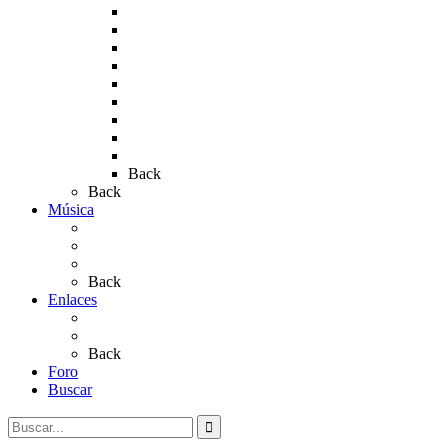
Rocío 2011
Rocío 2012
Rocío 2013
Rocío 2017
Rocio 2015
Rocío 2018
Rocío 2019
Rocío 2022
Rocío 2023
Back
Back
Música
Sevillanas
Salves a La Virgen del Rocío
Videos
Back
Enlaces
Al Rocío
Coros Rocieros
Back
Foro
Buscar