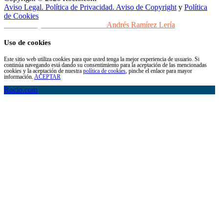
Aviso Legal. Política de Privacidad. Aviso de Copyright
y
Política
de Cookies
Desarrollo y Diseño Web Sevilla
Andrés Ramírez Lería
Uso de cookies
Este sitio web utiliza cookies para que usted tenga la mejor experiencia de usuario. Si
continúa navegando está dando su consentimiento para la aceptación de las mencionadas
cookies y la aceptación de nuestra
política de cookies
, pinche el enlace para mayor
información.
ACEPTAR
Rocio.com