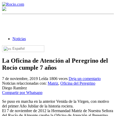
Noticias
Español
¡Bienvenido! Soy el asistente virtual de rocio.com.
La Oficina de Atención al Peregrino del
¿En qué puedo ayudarte?
Rocío cumple 7 años
7 de noviembre, 2019
Leída 1806 veces
Deja un comentario
Noticias relaccionadas con:
Matriz
,
Oficina del Peregrino
Historia de la Virgen del Rocío
Diego Ramírez
Compartir por Whatsapp
¿Cuándo es la romería del Rocío?
Se puso en marcha en la anterior Venida de la Virgen, con motivo
¿Cuántas hermandades participan en la romería?
del primer Año Jubilar de la historia rociera.
El 7 de noviembre de 2012 la Hermandad Matriz de Nuestra Señora
¿Cuándo se construyó la primera ermita?
del Rocío de Almonte creaba la Oficina de Atención al Peregrino.