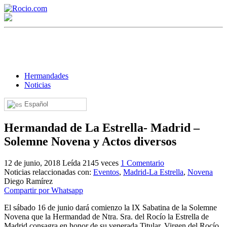
Hermandades
Noticias
Español
¡Bienvenido! Soy el asistente virtual de rocio.com.
Hermandad de La Estrella- Madrid –
¿En qué puedo ayudarte?
Solemne Novena y Actos diversos
12 de junio, 2018
Leída 2145 veces
1 Comentario
Historia de la Virgen del Rocío
Noticias relaccionadas con:
Eventos
,
Madrid-La Estrella
,
Novena
Diego Ramírez
¿Cuándo es la romería del Rocío?
Compartir por Whatsapp
¿Cuántas hermandades participan en la romería?
El sábado 16 de junio dará comienzo la IX Sabatina de la Solemne
Novena que la Hermandad de Ntra. Sra. del Rocío la Estrella de
¿Cuándo se construyó la primera ermita?
Madrid consagra en honor de su venerada Titular, Virgen del Rocío.