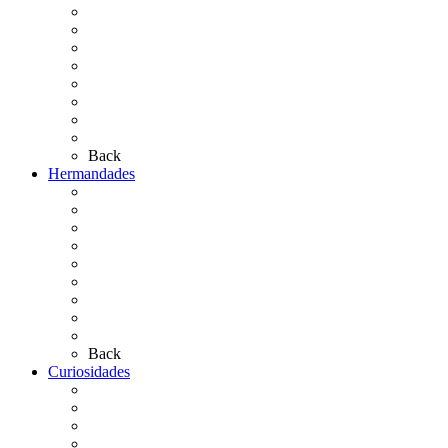
El Traslado
El Camino Europeo
¿Qué sabes del Rocío?
Personajes Ilustres del Rocío
Las Ermitas
El Retablo
Bibliografía
Artículos de autor
Back
Hermandades
Situación de Simpecados 2026
Carteles Rocío 2026
Hermandades y Agrupaciones
Presentación de Hermandades 2026
Los Simpecados Hdades. Filiales
Simpecados Hdades. No Filiales
Las Medallas
Las Carretas
Las Casas de Hermandad
Back
Curiosidades
Las abuelas almonteñas
El techo de la Ermita
Exvotos del Rocío
Saca de Yeguas 2025