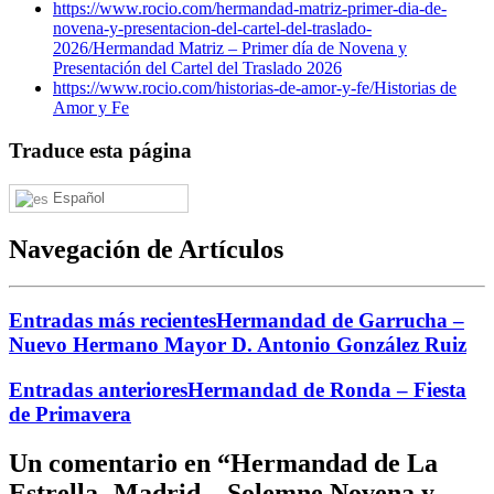
https://www.rocio.com/hermandad-matriz-primer-dia-de-
novena-y-presentacion-del-cartel-del-traslado-
2026/
Hermandad Matriz – Primer día de Novena y
Presentación del Cartel del Traslado 2026
https://www.rocio.com/historias-de-amor-y-fe/
Historias de
Amor y Fe
Traduce esta página
Español
Navegación de Artículos
Entradas más recientes
Hermandad de Garrucha –
Nuevo Hermano Mayor D. Antonio González Ruiz
Entradas anteriores
Hermandad de Ronda – Fiesta
de Primavera
Un comentario en “
Hermandad de La
Estrella- Madrid – Solemne Novena y