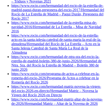
– Triduos y Novenas 2021
https://www.rocio.com/hermandad-del-rocio-de-la-estrella-de-
madrid-paqui-duran-pregonera-del-rocio-2017/
Hermandad del
Rocío de La Estrella de Madrid – Paqui Durán, Pregonera del
Rocío 2017
https://www.rocio.com/hermandad-de-la-estrella-misa-de-
navidad-2016/
Hermandad de La Estrella – Misa de Navidad
2016
https://www.rocio.com/hermandad-del-rocio-de-la-estrella-
acto-en-la-santa-iglesia-catedral-de-santa-maria-la-real-de-la-
almudena/
Hermandad del Rocío de La Estrella – Acto en la
Santa Iglesia Catedral de Santa María La Real de la
Almudena
https://www.rocio.com/hermandad-de-ntra-sra-del-rocio-la-
estrella-de-madrid-boletin-380-de-junio-2026/
Hermandad de
Ntra. Sra. del Rocío la Estrella de Madrid – Boletín 380 de
junio 2026
https://www.rocio.com/programa-de-actos-a-celebrar-en-la-
romeria-del-rocio-2026/
Programa de Actos a celebrar en la
Romería del Rocío 2026
https://www.rocio.com/hermandad-matriz-novena-la-virgen-
del-rocio-2026-en-directo/
Hermandad Matriz – Novena la
Virgen del Rocío 2026 en Directo
https://www.rocio.com/hermandad-matriz-altar-de-la-novena-
de-2026/
Hermandad Matriz – Altar de la Novena de 2026