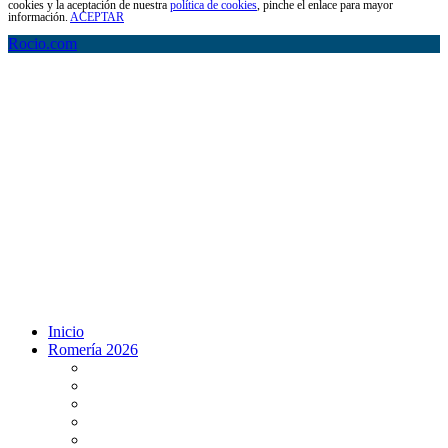
cookies y la aceptación de nuestra
política de cookies
, pinche el enlace para mayor
información.
ACEPTAR
Rocio.com
Inicio
Romería 2026
Programa Romería 2026
Salto de la reja 2026
Salida y Entrada de la Virgen 2026
Presentación Hdades EN DIRECTO
Misa de Pentecostés 2026 en DIRECTO