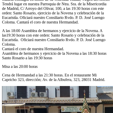
Tendrá lugar en nuestra Parroquia de Ntra. Sra. de la Misericordia
El traslado cada siete años
de Madrid, C/ Arroyo del Olivar, 100, a las 19:30 horas con este
orden: Santo Rosario, ejercicio de la Novena y celebración de la
¿Cuales son los actos principales que se celebran en el
Eucaristía. Oficiará nuestro Consiliario Rvdo. P. D. José Luengo
Rocío?
Coloma. Cantará el coro de nuestra Hermandad.
Quiero hacer el camino,¿que tengo que hacer?
A las 18:00 Asamblea de hermanos y ejercicio de la Novena. A
En el Rocío, ¿dónde me alojo?
las19:30 horas con este orden: Santo Rosario y celebración de la
Eucaristía. Oficiará nuestro Consiliario Rvdo. P. D. José Luengo
Coloma.
Cantará el coro de nuestra Hermandad.
Asamblea de hermanos y ejercicio de la Novena a las 18:30 horas
Santo Rosario a las 19:30 horas
Misa a las 20:00 horas
Cena de Hermandad a las 21:30 horas. En el restaurante Mi
Capricho 323, dirección; Av. de la Albufera, 323, 28031 Madrid.