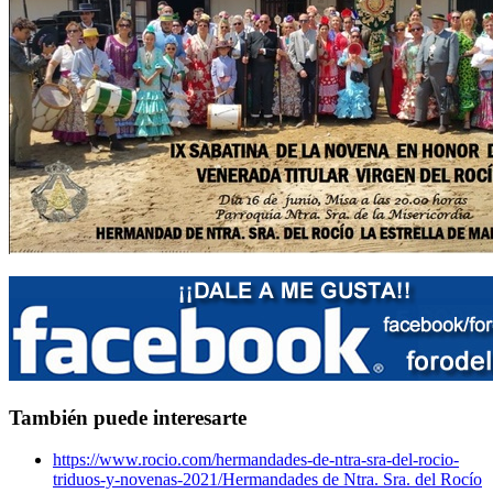
También puede interesarte
https://www.rocio.com/hermandades-de-ntra-sra-del-rocio-
triduos-y-novenas-2021/
Hermandades de Ntra. Sra. del Rocío