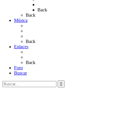
Rocío 2023
Back
Back
Música
Sevillanas
Salves a La Virgen del Rocío
Videos
Back
Enlaces
Al Rocío
Coros Rocieros
Back
Foro
Buscar