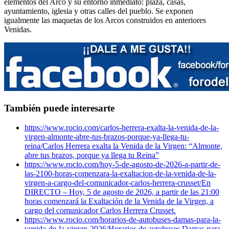
elementos del Arco y su entorno inmediato: plaza, casas,
ayuntamiento, iglesia y otras calles del pueblo. Se exponen
igualmente las maquetas de los Arcos construidos en anteriores
Venidas.
También puede interesarte
https://www.rocio.com/carlos-herrera-exalta-la-venida-de-la-
virgen-almonte-abre-tus-brazos-porque-ya-llega-tu-
reina/
Carlos Herrera exalta la Venida de la Virgen: “Almonte,
abre tus brazos, porque ya llega tu Reina”
https://www.rocio.com/hoy-5-de-agosto-de-2026-a-partir-de-
las-2100-horas-comenzara-la-exaltacion-de-la-venida-de-la-
virgen-a-cargo-del-comunicador-carlos-herrera-crusset/
En
DIRECTO – Hoy, 5 de agosto de 2026, a partir de las 21:00
horas comenzará la Exaltación de la Venida de la Virgen, a
cargo del comunicador Carlos Herrera Crusset.
https://www.rocio.com/horarios-de-autobuses-damas-para-la-
venida-de-la-virgen-2026/
Horarios de autobuses Damas para