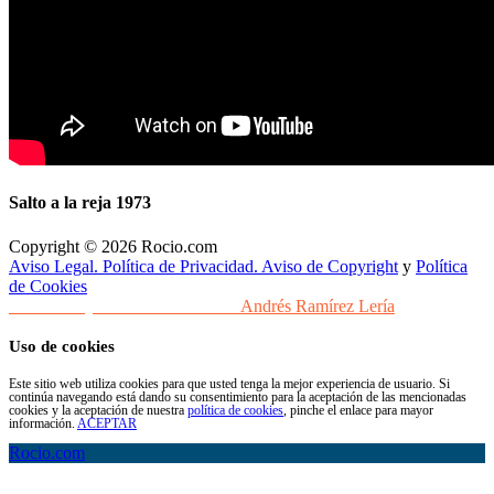
Salto a la reja 1973
Copyright © 2026 Rocio.com
Aviso Legal. Política de Privacidad. Aviso de Copyright
y
Política
de Cookies
Desarrollo y Diseño Web Sevilla
Andrés Ramírez Lería
Uso de cookies
Este sitio web utiliza cookies para que usted tenga la mejor experiencia de usuario. Si
continúa navegando está dando su consentimiento para la aceptación de las mencionadas
cookies y la aceptación de nuestra
política de cookies
, pinche el enlace para mayor
información.
ACEPTAR
Rocio.com