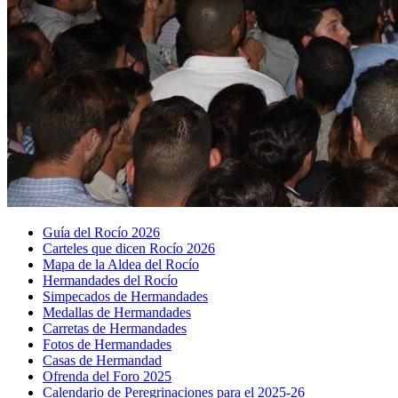
Guía del Rocío 2026
Carteles que dicen Rocío 2026
Mapa de la Aldea del Rocío
Hermandades del Rocío
Simpecados de Hermandades
Medallas de Hermandades
Carretas de Hermandades
Fotos de Hermandades
Casas de Hermandad
Ofrenda del Foro 2025
Calendario de Peregrinaciones para el 2025-26