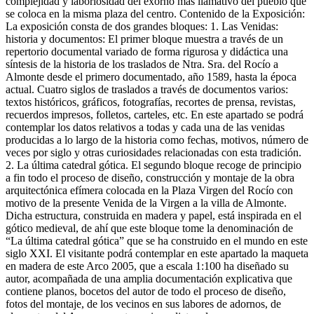
complejidad y laboriosidad del exorno más llamativo del pueblo que
se coloca en la misma plaza del centro. Contenido de la Exposición:
La exposición consta de dos grandes bloques: 1. Las Venidas:
historia y documentos: El primer bloque muestra a través de un
repertorio documental variado de forma rigurosa y didáctica una
síntesis de la historia de los traslados de Ntra. Sra. del Rocío a
Almonte desde el primero documentado, año 1589, hasta la época
actual. Cuatro siglos de traslados a través de documentos varios:
textos históricos, gráficos, fotografías, recortes de prensa, revistas,
recuerdos impresos, folletos, carteles, etc. En este apartado se podrá
contemplar los datos relativos a todas y cada una de las venidas
producidas a lo largo de la historia como fechas, motivos, número de
veces por siglo y otras curiosidades relacionadas con esta tradición.
2. La última catedral gótica. El segundo bloque recoge de principio
a fin todo el proceso de diseño, construcción y montaje de la obra
arquitectónica efímera colocada en la Plaza Virgen del Rocío con
motivo de la presente Venida de la Virgen a la villa de Almonte.
Dicha estructura, construida en madera y papel, está inspirada en el
gótico medieval, de ahí que este bloque tome la denominación de
“La última catedral gótica” que se ha construido en el mundo en este
siglo XXI. El visitante podrá contemplar en este apartado la maqueta
en madera de este Arco 2005, que a escala 1:100 ha diseñado su
autor, acompañada de una amplia documentación explicativa que
contiene planos, bocetos del autor de todo el proceso de diseño,
fotos del montaje, de los vecinos en sus labores de adornos, de