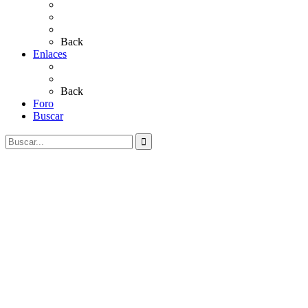
Sevillanas
Salves a La Virgen del Rocío
Videos
Back
Enlaces
Al Rocío
Coros Rocieros
Back
Foro
Buscar