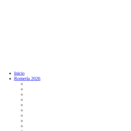
Inicio
Romería 2026
Programa Romería 2026
Salto de la reja 2026
Salida y Entrada de la Virgen 2026
Presentación Hdades EN DIRECTO
Misa de Pentecostés 2026 en DIRECTO
Situación Simpecados 2026
Paso por Coria del Río 2026
Paso Vado de Quema 2026
Paso por Villamanrique 2026