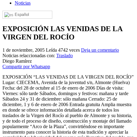
Noticias
El traslado cada siete años
Español
¿Cuales son los actos principales que se celebran en el
Rocío?
EXPOSICIÓN LAS VENIDAS DE LA
Quiero hacer el camino,¿que tengo que hacer?
VIRGEN DEL ROCÍO
En el Rocío, ¿dónde me alojo?
1 de noviembre, 2005
Leída 4742 veces
Deja un comentario
Noticias relaccionadas con:
Traslado
Diego Ramírez
Compartir por Whatsapp
EXPOSICIÓN “LAS VENIDAS DE LA VIRGEN DEL ROCÍO”
Lugar: CIECEMA, Avenida de la juventud s/n, Almonte (Huelva)
Fecha: del 28 de octubre al 15 de enero de 2006 Días de visita:
Viernes: sólo tarde Sábados, domingos y festivos: mañana y tarde
Sábados 24 y 31 de diciembre: sólo mañana Cerrado: 25 de
diciembre, 1 y 6 de enero de 2006 Entrada gratuita Amplia muestra
en donde se ofrece información detallada acerca de todos los
traslados de la Virgen del Rocío al pueblo de Almonte y su historia,
y de todo el proceso de diseño, construcción y montaje del llamado
popularmente “Arco de la Plaza”, convirtiéndose en importante
instrumento para conocer la historia de esta tradición y apreciar la