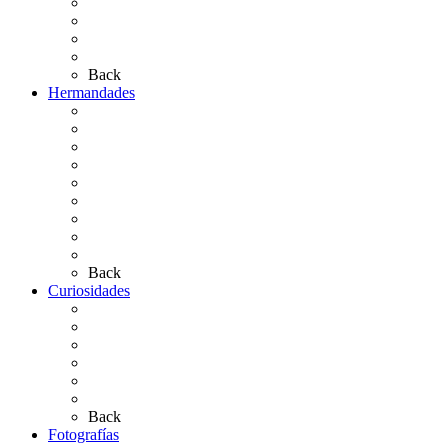
Las Ermitas
El Retablo
Bibliografía
Artículos de autor
Back
Hermandades
Situación de Simpecados 2026
Carteles Rocío 2026
Hermandades y Agrupaciones
Presentación de Hermandades 2026
Los Simpecados Hdades. Filiales
Simpecados Hdades. No Filiales
Las Medallas
Las Carretas
Las Casas de Hermandad
Back
Curiosidades
Las abuelas almonteñas
El techo de la Ermita
Exvotos del Rocío
Saca de Yeguas 2025
El Rocío Chico
Más curiosidades…
Back
Fotografías