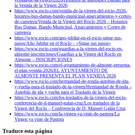
la Venida de la Virgen 2026
https://www.rocio.com/venida-de-la-virgen-del-rocio-2026-
horarios-bus-damas-bando-municipal-aparcamientos-y-cortes-
de-carretera/
Venida de la Virgen del Rocío 2026 – Horarios
Bus Damas, Bando Municipal, Aparcamientos y Cortes de
carretera
https://www.rocio.com/ano-jubilar-en-el-rocio-sigue-sus-
pasos/
Año Jubilar en el Rocío – «Sigue sus pasos»
https://www.rocio.com/guardias-a-la-virgen-del-rocio-en-
almonte-inscripciones/
Guardias a la Virgen del Rocío en
Almonte – INSCRIPCIONES
https://www.rocio.com/el-ayuntamiento-de-almonte-presenta-
el-plan-venida-2026/
EL AYUNTAMIENTO DE
ALMONTE PRESENTA EL PLAN VENIDA 2026
https://www.rocio.com/hermandad-de-ronda-autobus-de-ida-
y-vuelta-para-el-traslado-de-la-virgen/
Hermandad de Ronda –
Autobús de ida y vuelta para el Traslado de la Virgen
https://www.rocio.com/los-traslados-de-la-virgen-del-rocio-
conferencia-de-d-manuel-galan-cruz/
Los traslados de la
Virgen del Rocío – Conferencia de D. Manuel Galán Cruz
https://www.rocio.com/la-virgen-ya-viste-de-pastora/
La
Virgen ya viste de Pastora
Traduce esta página