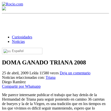
Curiosidades
Noticias
Español
¡Bienvenido! Soy el asistente virtual de rocio.com.
DOMA GANADO TRIANA 2008
¿En qué puedo ayudarte?
25 de abril, 2009
Leída 11580 veces
Deja un comentario
Noticias relaccionadas con:
Triana
Historia de la Virgen del Rocío
Diego Ramírez
Compartir por Whatsapp
¿Cuándo es la romería del Rocío?
Me parece interesante publicar el trabajo que hay detrás de la
¿Cuántas hermandades participan en la romería?
Hermandad de Triana para seguir poniendo en camino 36 carretas
de bueyes y la de la Virgen, es una tradición que en los tiempos en
¿Cuándo se construyó la primera ermita?
los que vivimos es dificil seguir manteniendo, espero que lo