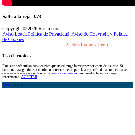
Salto a la reja 1973
Copyright © 2026 Rocio.com
Aviso Legal. Política de Privacidad. Aviso de Copyright
y
Política
de Cookies
Desarrollo y Diseño Web Sevilla
Andrés Ramírez Lería
Uso de cookies
Este sitio web utiliza cookies para que usted tenga la mejor experiencia de usuario. Si
continúa navegando está dando su consentimiento para la aceptación de las mencionadas
cookies y la aceptación de nuestra
política de cookies
, pinche el enlace para mayor
información.
ACEPTAR
Rocio.com