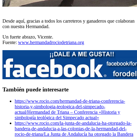
Desde aquí, gracias a todos los carreteros y ganaderos que colaboran
con nuestra Hermandad.
Un fuerte abrazo, Vicente.
Fuente:
www.hermandadrociodetriana.org
También puede interesarte
https://www.rocio.com/hermandad-de-triana-conferencia-
historia-y-simbologia-teologica-del-simpecado-
actual/
Hermandad de Triana – Conferencia «Historia y
simbología teológica del Simpecado actual»
https://www.rocio.com/la-junta-de-andalucia-ha-otorgado-la-
bandera-de-andalucia-a-las-colonias-de-la-hermandad-del-
rocio-de-triana/
La Junta de Andalucía ha otorgado la Bandera