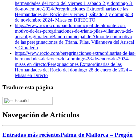
hermandades-del-rocio-del-viernes-1-sabado-2-y-domingo-3-
de-noviembre-2024/
Peregrinaciones Extraordinarias de las
Hermandades del Rocío del viernes 1, sábado 2 y domingo 3
de noviembre 2024- Misas en DIRECTO
https://www.rocio.com/bando-municipal-de-almonte-con-
motivo-de-las-peregrinaciones-de-triana-pilas-villanueva-del-
ariscal-y-gibraleon/
Bando municipal de Almonte con motivo
de las peregrinaciones de Triana, Pilas, Villanueva del Ariscal
y Gibraleón
https://www.rocio.com/peregrinaciones-extraordinarias-de-las-
hermandades-del-rocio-del-domingo-28-de-enero-de-2024-
misas-en-directo/
Peregrinaciones Extraordinarias de las
Hermandades del Rocío del domingo 28 de enero de 2024 –
Misas en Directo
Traduce esta página
Español
Navegación de Artículos
Entradas más recientes
Palma de Mallorca – Pregón