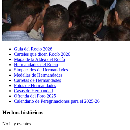
Guía del Rocío 2026
Carteles que dicen Rocío 2026
Mapa de la Aldea del Rocío
Hermandades del Rocío
Simpecados de Hermandades
Medallas de Hermandades
Carretas de Hermandades
Fotos de Hermandades
Casas de Hermandad
Ofrenda del Foro 2025
Calendario de Peregrinaciones para el 2025-26
Hechos históricos
No hay eventos