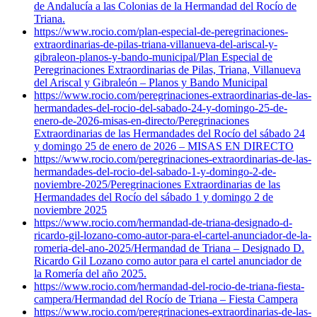
de Andalucía a las Colonias de la Hermandad del Rocío de
Triana.
https://www.rocio.com/plan-especial-de-peregrinaciones-
extraordinarias-de-pilas-triana-villanueva-del-ariscal-y-
gibraleon-planos-y-bando-municipal/
Plan Especial de
Peregrinaciones Extraordinarias de Pilas, Triana, Villanueva
del Ariscal y Gibraleón – Planos y Bando Municipal
https://www.rocio.com/peregrinaciones-extraordinarias-de-las-
hermandades-del-rocio-del-sabado-24-y-domingo-25-de-
enero-de-2026-misas-en-directo/
Peregrinaciones
Extraordinarias de las Hermandades del Rocío del sábado 24
y domingo 25 de enero de 2026 – MISAS EN DIRECTO
https://www.rocio.com/peregrinaciones-extraordinarias-de-las-
hermandades-del-rocio-del-sabado-1-y-domingo-2-de-
noviembre-2025/
Peregrinaciones Extraordinarias de las
Hermandades del Rocío del sábado 1 y domingo 2 de
noviembre 2025
https://www.rocio.com/hermandad-de-triana-designado-d-
ricardo-gil-lozano-como-autor-para-el-cartel-anunciador-de-la-
romeria-del-ano-2025/
Hermandad de Triana – Designado D.
Ricardo Gil Lozano como autor para el cartel anunciador de
la Romería del año 2025.
https://www.rocio.com/hermandad-del-rocio-de-triana-fiesta-
campera/
Hermandad del Rocío de Triana – Fiesta Campera
https://www.rocio.com/peregrinaciones-extraordinarias-de-las-