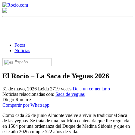
Fotos
Noticias
Español
¡Bienvenido! Soy el asistente virtual de rocio.com.
El Rocío – La Saca de Yeguas 2026
¿En qué puedo ayudarte?
31 de mayo, 2026
Leída 2719 veces
Deja un comentario
Noticias relaccionadas con:
Saca de yeguas
Historia de la Virgen del Rocío
Diego Ramírez
Compartir por Whatsapp
¿Cuándo es la romería del Rocío?
Como cada 26 de junio Almonte vuelve a vivir la tradicional Saca
¿Cuántas hermandades participan en la romería?
de las yeguas. Se trata de una tradición centenaria que fue regulada
en 1504 por una ordenanza del Duque de Medina Sidonia y que en
¿Cuándo se construyó la primera ermita?
este año 2026 cumple 522 años de vida.