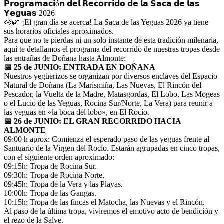
𝗣𝗿𝗼𝗴𝗿𝗮𝗺𝗮𝗰𝗶ó𝗻 𝗱𝗲𝗹 𝗥𝗲𝗰𝗼𝗿𝗿𝗶𝗱𝗼 𝗱𝗲 𝗹𝗮 𝗦𝗮𝗰𝗮 𝗱𝗲 𝗹𝗮𝘀
El traslado cada siete años
𝗬𝗲𝗴𝘂𝗮𝘀 2026
🐴🌿 ¡El gran día se acerca! La Saca de las Yeguas 2026 ya tiene
¿Cuales son los actos principales que se celebran en el
sus horarios oficiales aproximados.
Rocío?
Para que no te pierdas ni un solo instante de esta tradición milenaria,
aquí te detallamos el programa del recorrido de nuestras tropas desde
Quiero hacer el camino,¿que tengo que hacer?
las entrañas de Doñana hasta Almonte:
📅 25 de JUNIO: ENTRADA EN DOÑANA
En el Rocío, ¿dónde me alojo?
Nuestros yegüerizos se organizan por diversos enclaves del Espacio
Natural de Doñana (La Marismiña, Las Nuevas, El Rincón del
Pescador, la Vuelta de la Madre, Matasgordas, El Lobo, Las Mogeas
o el Lucio de las Yeguas, Rocina Sur/Norte, La Vera) para reunir a
las yeguas en «la boca del lobo», en El Rocío.
📅 26 de JUNIO: EL GRAN RECORRIDO HACIA
ALMONTE
09:00 h aprox: Comienza el esperado paso de las yeguas frente al
Santuario de la Virgen del Rocío. Estarán agrupadas en cinco tropas,
con el siguiente orden aproximado:
09:15h: Tropa de Rocina Sur.
09:30h: Tropa de Rocina Norte.
09:45h: Tropa de la Vera y las Playas.
10:00h: Tropa de las Gangas.
10:15h: Tropa de las fincas el Matocha, las Nuevas y el Rincón.
Al paso de la última tropa, viviremos el emotivo acto de bendición y
el rezo de la Salve.