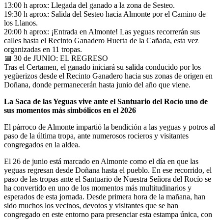
13:00 h aprox: Llegada del ganado a la zona de Sesteo.
19:30 h aprox: Salida del Sesteo hacia Almonte por el Camino de
los Llanos.
20:00 h aprox: ¡Entrada en Almonte! Las yeguas recorrerán sus
calles hasta el Recinto Ganadero Huerta de la Cañada, esta vez
organizadas en 11 tropas.
📅 30 de JUNIO: EL REGRESO
Tras el Certamen, el ganado iniciará su salida conducido por los
yegüerizos desde el Recinto Ganadero hacia sus zonas de origen en
Doñana, donde permanecerán hasta junio del año que viene.
La Saca de las Yeguas vive ante el Santuario del Rocío uno de
sus momentos más simbólicos en el 2026
El párroco de Almonte impartió la bendición a las yeguas y potros al
paso de la última tropa, ante numerosos rocieros y visitantes
congregados en la aldea.
El 26 de junio está marcado en Almonte como el día en que las
yeguas regresan desde Doñana hasta el pueblo. En ese recorrido, el
paso de las tropas ante el Santuario de Nuestra Señora del Rocío se
ha convertido en uno de los momentos más multitudinarios y
esperados de esta jornada. Desde primera hora de la mañana, han
sido muchos los vecinos, devotos y visitantes que se han
congregado en este entorno para presenciar esta estampa única, con