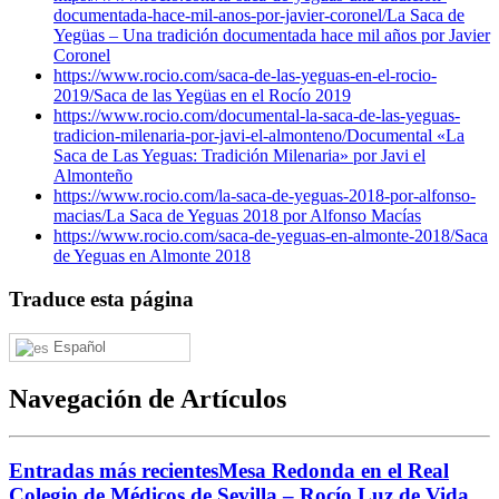
documentada-hace-mil-anos-por-javier-coronel/
La Saca de
Yegüas – Una tradición documentada hace mil años por Javier
Coronel
https://www.rocio.com/saca-de-las-yeguas-en-el-rocio-
2019/
Saca de las Yegüas en el Rocío 2019
https://www.rocio.com/documental-la-saca-de-las-yeguas-
tradicion-milenaria-por-javi-el-almonteno/
Documental «La
Saca de Las Yeguas: Tradición Milenaria» por Javi el
Almonteño
https://www.rocio.com/la-saca-de-yeguas-2018-por-alfonso-
macias/
La Saca de Yeguas 2018 por Alfonso Macías
https://www.rocio.com/saca-de-yeguas-en-almonte-2018/
Saca
de Yeguas en Almonte 2018
Traduce esta página
Español
Navegación de Artículos
Entradas más recientes
Mesa Redonda en el Real
Colegio de Médicos de Sevilla – Rocío Luz de Vida