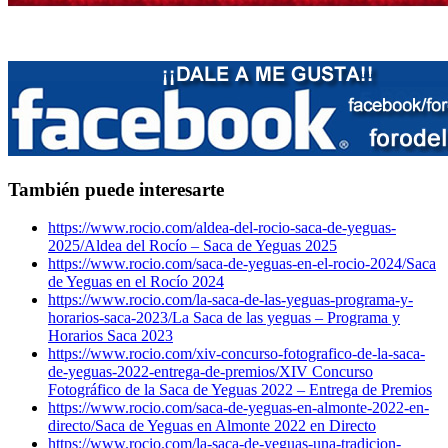
También puede interesarte
https://www.rocio.com/aldea-del-rocio-saca-de-yeguas-
2025/
Aldea del Rocío – Saca de Yeguas 2025
https://www.rocio.com/saca-de-yeguas-en-el-rocio-2024/
Saca
de Yeguas en el Rocío 2024
https://www.rocio.com/la-saca-de-las-yeguas-programa-y-
horarios-saca-2023/
La Saca de las yeguas – Programa y
Horarios Saca 2023
https://www.rocio.com/xiv-concurso-fotografico-de-la-saca-
de-yeguas-2022-entrega-de-premios/
XIV Concurso
Fotográfico de la Saca de Yeguas 2022 – Entrega de Premios
https://www.rocio.com/saca-de-yeguas-en-almonte-2022-en-
directo/
Saca de Yeguas en Almonte 2022 en Directo
https://www.rocio.com/la-saca-de-yeguas-una-tradicion-