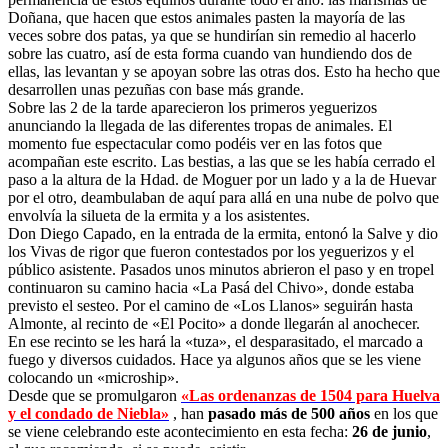
Doñana, que hacen que estos animales pasten la mayoría de las
veces sobre dos patas, ya que se hundirían sin remedio al hacerlo
sobre las cuatro, así de esta forma cuando van hundiendo dos de
ellas, las levantan y se apoyan sobre las otras dos. Esto ha hecho que
desarrollen unas pezuñas con base más grande.
Sobre las 2 de la tarde aparecieron los primeros yeguerizos
anunciando la llegada de las diferentes tropas de animales. El
momento fue espectacular como podéis ver en las fotos que
acompañan este escrito. Las bestias, a las que se les había cerrado el
paso a la altura de la Hdad. de Moguer por un lado y a la de Huevar
por el otro, deambulaban de aquí para allá en una nube de polvo que
envolvía la silueta de la ermita y a los asistentes.
Don Diego Capado, en la entrada de la ermita, entonó la Salve y dio
los Vivas de rigor que fueron contestados por los yeguerizos y el
público asistente. Pasados unos minutos abrieron el paso y en tropel
continuaron su camino hacia «La Pasá del Chivo», donde estaba
previsto el sesteo. Por el camino de «Los Llanos» seguirán hasta
Almonte, al recinto de «El Pocito» a donde llegarán al anochecer.
En ese recinto se les hará la «tuza», el desparasitado, el marcado a
fuego y diversos cuidados. Hace ya algunos años que se les viene
colocando un «microship».
Desde que se promulgaron
«Las ordenanzas de 1504 para Huelva
y el condado de Niebla»
, han
pasado más de 500 años
en los que
se viene celebrando este acontecimiento en esta fecha:
26 de junio
,