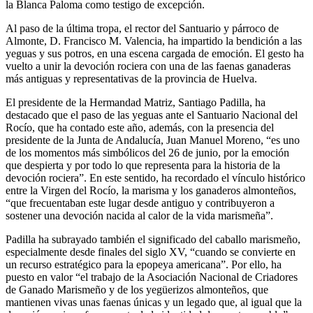
la Blanca Paloma como testigo de excepción.
Al paso de la última tropa, el rector del Santuario y párroco de
Almonte, D. Francisco M. Valencia, ha impartido la bendición a las
yeguas y sus potros, en una escena cargada de emoción. El gesto ha
vuelto a unir la devoción rociera con una de las faenas ganaderas
más antiguas y representativas de la provincia de Huelva.
El presidente de la Hermandad Matriz, Santiago Padilla, ha
destacado que el paso de las yeguas ante el Santuario Nacional del
Rocío, que ha contado este año, además, con la presencia del
presidente de la Junta de Andalucía, Juan Manuel Moreno, “es uno
de los momentos más simbólicos del 26 de junio, por la emoción
que despierta y por todo lo que representa para la historia de la
devoción rociera”. En este sentido, ha recordado el vínculo histórico
entre la Virgen del Rocío, la marisma y los ganaderos almonteños,
“que frecuentaban este lugar desde antiguo y contribuyeron a
sostener una devoción nacida al calor de la vida marismeña”.
Padilla ha subrayado también el significado del caballo marismeño,
especialmente desde finales del siglo XV, “cuando se convierte en
un recurso estratégico para la epopeya americana”. Por ello, ha
puesto en valor “el trabajo de la Asociación Nacional de Criadores
de Ganado Marismeño y de los yegüerizos almonteños, que
mantienen vivas unas faenas únicas y un legado que, al igual que la