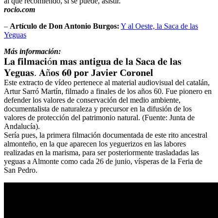
al que recomiendo, si se puede, asistir.
rocio.com
–
Artículo de Don Antonio Burgos:
Y al Oeste, la Saca de las
Yeguas
Más información:
𝐋𝐚 𝐟𝐢𝐥𝐦𝐚𝐜𝐢ó𝐧 𝐦𝐚𝐬 𝐚𝐧𝐭𝐢𝐠𝐮𝐚 𝐝𝐞 𝐥𝐚 𝐒𝐚𝐜𝐚 𝐝𝐞 𝐥𝐚𝐬
𝐘𝐞𝐠𝐮𝐚𝐬. 𝐀ñ𝐨𝐬 𝟔𝟎
por Javier Coronel
Este extracto de vídeo pertenece al material audiovisual del catalán,
Artur Sarró Martín, filmado a finales de los años 60. Fue pionero en
defender los valores de conservación del medio ambiente,
documentalista de naturaleza y precursor en la difusión de los
valores de protección del patrimonio natural. (Fuente: Junta de
Andalucía).
Sería pues, la primera filmación documentada de este rito ancestral
almonteño, en la que aparecen los yeguerizos en las labores
realizadas en la marisma, para ser posteriormente trasladadas las
yeguas a Almonte como cada 26 de junio, vísperas de la Feria de
San Pedro.