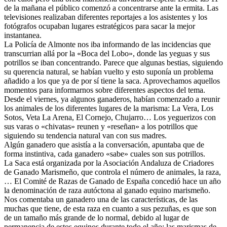
de la mañana el público comenzó a concentrarse ante la ermita. Las
televisiones realizaban diferentes reportajes a los asistentes y los
fotógrafos ocupaban lugares estratégicos para sacar la mejor
instantanea.
La Policía de Almonte nos iba informando de las incidencias que
transcurrian allá por la «Boca del Lobo», donde las yeguas y sus
potrillos se iban concentrando. Parece que algunas bestias, siguiendo
su querencia natural, se habían vuelto y esto suponía un problema
añadido a los que ya de por sí tiene la saca. Aprovechamos aquellos
momentos para informarnos sobre diferentes aspectos del tema.
Desde el viernes, ya algunos ganaderos, habían comenzado a reunir
los animales de los diferentes lugares de la marisma: La Vera, Los
Sotos, Veta La Arena, El Cornejo, Chujarro… Los yeguerizos con
sus varas o «chivatas» reunen y «reseñan» a los potrillos que
siguiendo su tendencia natural van con sus madres.
Algún ganadero que asistía a la conversación, apuntaba que de
forma instintiva, cada ganadero «sabe» cuales son sus potrillos.
La Saca está organizada por la Asociación Andaluza de Criadores
de Ganado Marismeño, que controla el número de animales, la raza,
… El Comité de Razas de Ganado de España concedió hace un año
la denominación de raza autóctona al ganado equino marismeño.
Nos comentaba un ganadero una de las características, de las
muchas que tiene, de esta raza en cuanto a sus pezuñas, es que son
de un tamaño más grande de lo normal, debido al lugar de
permanencia de estos equinos durante todo el año: las marismas de