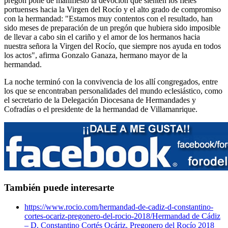
pregón pone de manifiesto la devoción que sienten los fieles
portuenses hacia la Virgen del Rocío y el alto grado de compromiso
con la hermandad: "Estamos muy contentos con el resultado, han
sido meses de preparación de un pregón que hubiera sido imposible
de llevar a cabo sin el cariño y el amor de los hermanos hacia
nuestra señora la Virgen del Rocío, que siempre nos ayuda en todos
los actos", afirma Gonzalo Ganaza, hermano mayor de la
hermandad.
La noche terminó con la convivencia de los allí congregados, entre
los que se encontraban personalidades del mundo eclesiástico, como
el secretario de la Delegación Diocesana de Hermandades y
Cofradías o el presidente de la hermandad de Villamanrique.
También puede interesarte
https://www.rocio.com/hermandad-de-cadiz-d-constantino-
cortes-ocariz-pregonero-del-rocio-2018/
Hermandad de Cádiz
– D. Constantino Cortés Ocáriz, Pregonero del Rocío 2018