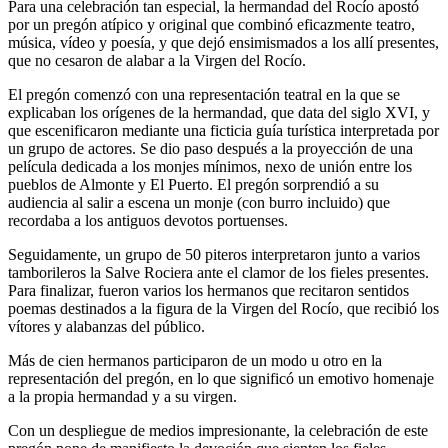
Para una celebración tan especial, la hermandad del Rocío apostó
por un pregón atípico y original que combinó eficazmente teatro,
música, vídeo y poesía, y que dejó ensimismados a los allí presentes,
que no cesaron de alabar a la Virgen del Rocío.
El pregón comenzó con una representación teatral en la que se
explicaban los orígenes de la hermandad, que data del siglo XVI, y
que escenificaron mediante una ficticia guía turística interpretada por
un grupo de actores. Se dio paso después a la proyección de una
película dedicada a los monjes mínimos, nexo de unión entre los
pueblos de Almonte y El Puerto. El pregón sorprendió a su
audiencia al salir a escena un monje (con burro incluido) que
recordaba a los antiguos devotos portuenses.
Seguidamente, un grupo de 50 piteros interpretaron junto a varios
tamborileros la Salve Rociera ante el clamor de los fieles presentes.
Para finalizar, fueron varios los hermanos que recitaron sentidos
poemas destinados a la figura de la Virgen del Rocío, que recibió los
vítores y alabanzas del público.
Más de cien hermanos participaron de un modo u otro en la
representación del pregón, en lo que significó un emotivo homenaje
a la propia hermandad y a su virgen.
Con un despliegue de medios impresionante, la celebración de este