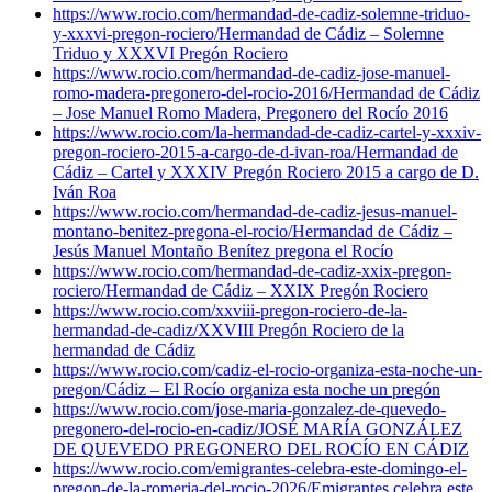
https://www.rocio.com/hermandad-de-cadiz-solemne-triduo-
y-xxxvi-pregon-rociero/
Hermandad de Cádiz – Solemne
Triduo y XXXVI Pregón Rociero
https://www.rocio.com/hermandad-de-cadiz-jose-manuel-
romo-madera-pregonero-del-rocio-2016/
Hermandad de Cádiz
– Jose Manuel Romo Madera, Pregonero del Rocío 2016
https://www.rocio.com/la-hermandad-de-cadiz-cartel-y-xxxiv-
pregon-rociero-2015-a-cargo-de-d-ivan-roa/
Hermandad de
Cádiz – Cartel y XXXIV Pregón Rociero 2015 a cargo de D.
Iván Roa
https://www.rocio.com/hermandad-de-cadiz-jesus-manuel-
montano-benitez-pregona-el-rocio/
Hermandad de Cádiz –
Jesús Manuel Montaño Benítez pregona el Rocío
https://www.rocio.com/hermandad-de-cadiz-xxix-pregon-
rociero/
Hermandad de Cádiz – XXIX Pregón Rociero
https://www.rocio.com/xxviii-pregon-rociero-de-la-
hermandad-de-cadiz/
XXVIII Pregón Rociero de la
hermandad de Cádiz
https://www.rocio.com/cadiz-el-rocio-organiza-esta-noche-un-
pregon/
Cádiz – El Rocío organiza esta noche un pregón
https://www.rocio.com/jose-maria-gonzalez-de-quevedo-
pregonero-del-rocio-en-cadiz/
JOSÉ MARÍA GONZÁLEZ
DE QUEVEDO PREGONERO DEL ROCÍO EN CÁDIZ
https://www.rocio.com/emigrantes-celebra-este-domingo-el-
pregon-de-la-romeria-del-rocio-2026/
Emigrantes celebra este