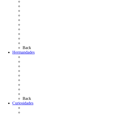
Cronología
El Rocío Chico
El Traslado
El Camino Europeo
¿Qué sabes del Rocío?
Personajes Ilustres del Rocío
Las Ermitas
El Retablo
Bibliografía
Artículos de autor
Back
Hermandades
Situación de Simpecados 2026
Carteles Rocío 2026
Hermandades y Agrupaciones
Presentación de Hermandades 2026
Los Simpecados Hdades. Filiales
Simpecados Hdades. No Filiales
Las Medallas
Las Carretas
Las Casas de Hermandad
Back
Curiosidades
Las abuelas almonteñas
El techo de la Ermita