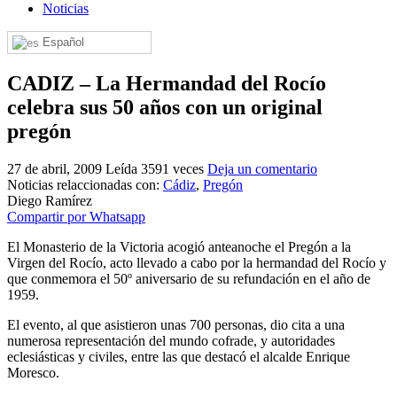
Noticias
El traslado cada siete años
Español
¿Cuales son los actos principales que se celebran en el
Rocío?
CADIZ – La Hermandad del Rocío
Quiero hacer el camino,¿que tengo que hacer?
celebra sus 50 años con un original
En el Rocío, ¿dónde me alojo?
pregón
27 de abril, 2009
Leída 3591 veces
Deja un comentario
Noticias relaccionadas con:
Cádiz
,
Pregón
Diego Ramírez
Compartir por Whatsapp
El Monasterio de la Victoria acogió anteanoche el Pregón a la
Virgen del Rocío, acto llevado a cabo por la hermandad del Rocío y
que conmemora el 50º aniversario de su refundación en el año de
1959.
El evento, al que asistieron unas 700 personas, dio cita a una
numerosa representación del mundo cofrade, y autoridades
eclesiásticas y civiles, entre las que destacó el alcalde Enrique
Moresco.