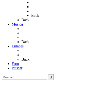
Rocío 2019
Rocío 2022
Rocío 2023
Back
Back
Música
Sevillanas
Salves a La Virgen del Rocío
Videos
Back
Enlaces
Al Rocío
Coros Rocieros
Back
Foro
Buscar