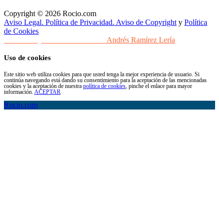
Copyright © 2026 Rocio.com
Aviso Legal. Política de Privacidad. Aviso de Copyright
y
Política
de Cookies
Desarrollo y Diseño Web Sevilla
Andrés Ramírez Lería
Uso de cookies
Este sitio web utiliza cookies para que usted tenga la mejor experiencia de usuario. Si
continúa navegando está dando su consentimiento para la aceptación de las mencionadas
cookies y la aceptación de nuestra
política de cookies
, pinche el enlace para mayor
información.
ACEPTAR
Rocio.com