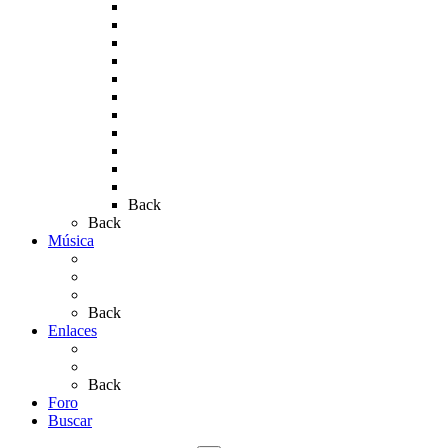
Rocío 2009
Rocío 2010
Rocío 2011
Rocío 2012
Rocío 2013
Rocío 2017
Rocio 2015
Rocío 2018
Rocío 2019
Rocío 2022
Rocío 2023
Back
Back
Música
Sevillanas
Salves a La Virgen del Rocío
Videos
Back
Enlaces
Al Rocío
Coros Rocieros
Back
Foro
Buscar