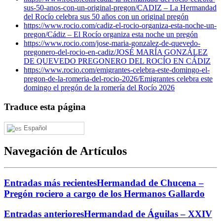
sus-50-anos-con-un-original-pregon/
CADIZ – La Hermandad
del Rocío celebra sus 50 años con un original pregón
https://www.rocio.com/cadiz-el-rocio-organiza-esta-noche-un-
pregon/
Cádiz – El Rocío organiza esta noche un pregón
https://www.rocio.com/jose-maria-gonzalez-de-quevedo-
pregonero-del-rocio-en-cadiz/
JOSÉ MARÍA GONZÁLEZ
DE QUEVEDO PREGONERO DEL ROCÍO EN CÁDIZ
https://www.rocio.com/emigrantes-celebra-este-domingo-el-
pregon-de-la-romeria-del-rocio-2026/
Emigrantes celebra este
domingo el pregón de la romería del Rocío 2026
Traduce esta página
Español
Navegación de Artículos
Entradas más recientes
Hermandad de Chucena –
Pregón rociero a cargo de los Hermanos Gallardo
Entradas anteriores
Hermandad de Águilas – XXIV