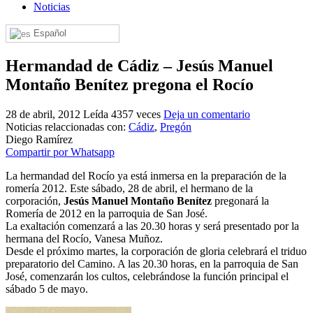
Noticias
El traslado cada siete años
Español
¿Cuales son los actos principales que se celebran en el
Rocío?
Hermandad de Cádiz – Jesús Manuel
Quiero hacer el camino,¿que tengo que hacer?
Montaño Benítez pregona el Rocío
En el Rocío, ¿dónde me alojo?
28 de abril, 2012
Leída 4357 veces
Deja un comentario
Noticias relaccionadas con:
Cádiz
,
Pregón
Diego Ramírez
Compartir por Whatsapp
La hermandad del Rocío ya está inmersa en la preparación de la
romería 2012. Este sábado, 28 de abril, el hermano de la
corporación,
Jesús Manuel Montaño Benítez
pregonará la
Romería de 2012 en la parroquia de San José.
La exaltación comenzará a las 20.30 horas y será presentado por la
hermana del Rocío, Vanesa Muñoz.
Desde el próximo martes, la corporación de gloria celebrará el triduo
preparatorio del Camino. A las 20.30 horas, en la parroquia de San
José, comenzarán los cultos, celebrándose la función principal el
sábado 5 de mayo.