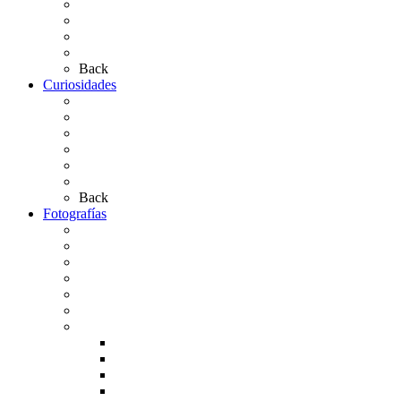
Simpecados Hdades. No Filiales
Las Medallas
Las Carretas
Las Casas de Hermandad
Back
Curiosidades
Las abuelas almonteñas
El techo de la Ermita
Exvotos del Rocío
Saca de Yeguas 2025
El Rocío Chico
Más curiosidades…
Back
Fotografías
Galería Fotográfica
Fotos antiguas
Fotos de Las Carretas
Fotos de la Virgen
La Virgen en el Simpecado
Carteles del Rocío
Fotos de la romería
Rocío 2005
Rocío 2006
Rocío 2007
Rocío 2008