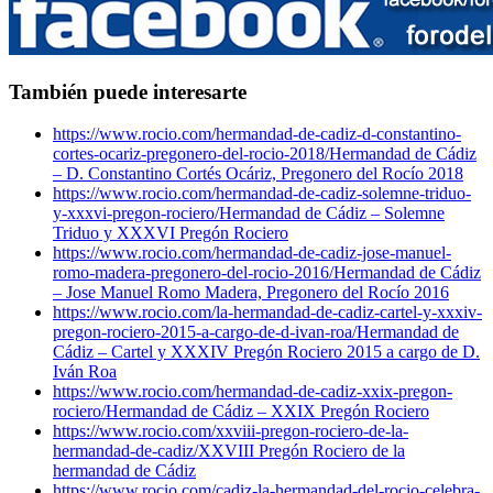
También puede interesarte
https://www.rocio.com/hermandad-de-cadiz-d-constantino-
cortes-ocariz-pregonero-del-rocio-2018/
Hermandad de Cádiz
– D. Constantino Cortés Ocáriz, Pregonero del Rocío 2018
https://www.rocio.com/hermandad-de-cadiz-solemne-triduo-
y-xxxvi-pregon-rociero/
Hermandad de Cádiz – Solemne
Triduo y XXXVI Pregón Rociero
https://www.rocio.com/hermandad-de-cadiz-jose-manuel-
romo-madera-pregonero-del-rocio-2016/
Hermandad de Cádiz
– Jose Manuel Romo Madera, Pregonero del Rocío 2016
https://www.rocio.com/la-hermandad-de-cadiz-cartel-y-xxxiv-
pregon-rociero-2015-a-cargo-de-d-ivan-roa/
Hermandad de
Cádiz – Cartel y XXXIV Pregón Rociero 2015 a cargo de D.
Iván Roa
https://www.rocio.com/hermandad-de-cadiz-xxix-pregon-
rociero/
Hermandad de Cádiz – XXIX Pregón Rociero
https://www.rocio.com/xxviii-pregon-rociero-de-la-
hermandad-de-cadiz/
XXVIII Pregón Rociero de la
hermandad de Cádiz
https://www.rocio.com/cadiz-la-hermandad-del-rocio-celebra-