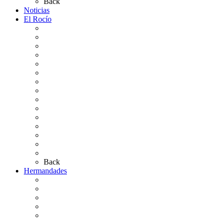
Back
Noticias
El Rocío
Qué es el Rocío
La Leyenda
Ir al Rocío
La Virgen del Rocío
La Coronación
Cronología
El Rocío Chico
El Traslado
El Camino Europeo
¿Qué sabes del Rocío?
Personajes Ilustres del Rocío
Las Ermitas
El Retablo
Bibliografía
Artículos de autor
Back
Hermandades
Situación de Simpecados 2026
Carteles Rocío 2026
Hermandades y Agrupaciones
Presentación de Hermandades 2026
Los Simpecados Hdades. Filiales