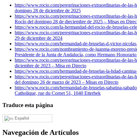
https://www.rocio.com/peregrinaciones-extraordinarias-de-las
domingo 28 de diciembre de 2025
https://www.rocio.com/peregrinaciones-extraordinarias-de-las
Rocío del domingo 28 de dieciembre de 2025 – Misas en Direc
https://www.rocio.com/la-hermandad-del-rocio-de-bruselas-cele
https://www.rocio.com/peregrinaciones-extraordinarias-de-las
29 de diciembre de 2024
https://www.rocio.com/hermandad-de-bruselas-d-victor-nicolas
https://www.rocio.com/nombramiento-de-juanma-moreno-preside
Presidente de la Junta de Andalucía, como Hermano Honorario
https://www.rocio.com/peregrinaciones-extraordinarias-de-las
diciembre de 2023 – Misa en Directo
https://www.rocio.com/hermandad-de-bruselas-la-hdad-camina-h
https://www.rocio.com/peregrinaciones-extraordinarias-de-las
del domingo 26 de marzo de 2023 – Misas en Directo
https://www.rocio.com/hermandad-de-bruselas-sabatina-sabado-
Catholique, rue du Cornet 51, 1040 Etterbek
Traduce esta página
Español
Navegación de Artículos