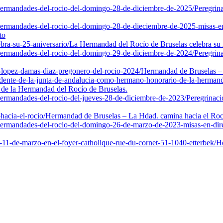
-hermandades-del-rocio-del-domingo-28-de-diciembre-de-2025/
Peregrin
-hermandades-del-rocio-del-domingo-28-de-dieciembre-de-2025-misas-en
to
bra-su-25-aniversario/
La Hermandad del Rocío de Bruselas celebra su 2
-hermandades-del-rocio-del-domingo-29-de-diciembre-de-2024/
Peregrin
-lopez-damas-diaz-pregonero-del-rocio-2024/
Hermandad de Bruselas –
nte-de-la-junta-de-andalucia-como-hermano-honorario-de-la-hermanda
 de la Hermandad del Rocío de Bruselas.
-hermandades-del-rocio-del-jueves-28-de-diciembre-de-2023/
Peregrinaci
acia-el-rocio/
Hermandad de Bruselas – La Hdad. camina hacia el Roc
-hermandades-del-rocio-del-domingo-26-de-marzo-de-2023-misas-en-dir
11-de-marzo-en-el-foyer-catholique-rue-du-cornet-51-1040-etterbek/
He