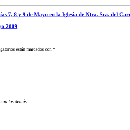
as 7, 8 y 9 de Mayo en la Iglesia de Ntra. Sra. del Ca
ayo 2009
gatorios están marcados con
*
 con los demás