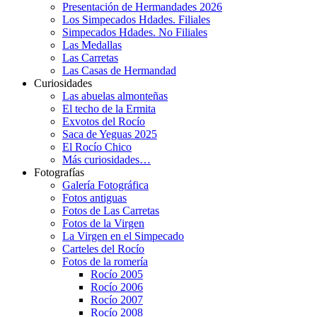
Presentación de Hermandades 2026
Los Simpecados Hdades. Filiales
Simpecados Hdades. No Filiales
Las Medallas
Las Carretas
Las Casas de Hermandad
Curiosidades
Las abuelas almonteñas
El techo de la Ermita
Exvotos del Rocío
Saca de Yeguas 2025
El Rocío Chico
Más curiosidades…
Fotografías
Galería Fotográfica
Fotos antiguas
Fotos de Las Carretas
Fotos de la Virgen
La Virgen en el Simpecado
Carteles del Rocío
Fotos de la romería
Rocío 2005
Rocío 2006
Rocío 2007
Rocío 2008