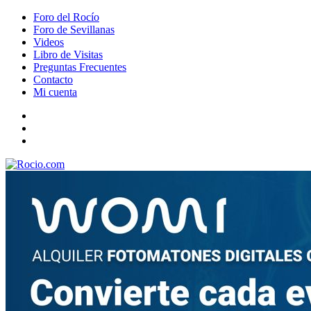
Foro del Rocío
Foro de Sevillanas
Videos
Libro de Visitas
Preguntas Frecuentes
Contacto
Mi cuenta