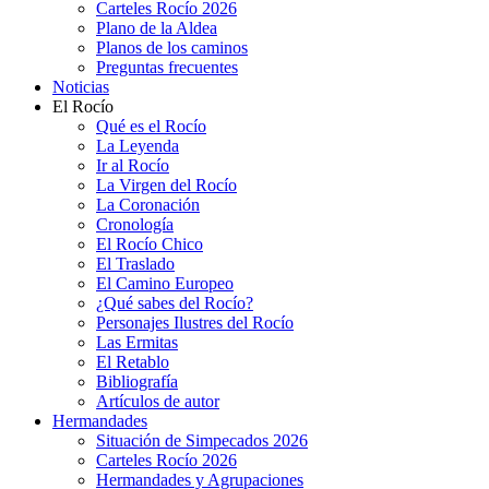
Carteles Rocío 2026
Plano de la Aldea
Planos de los caminos
Preguntas frecuentes
Noticias
El Rocío
Qué es el Rocío
La Leyenda
Ir al Rocío
La Virgen del Rocío
La Coronación
Cronología
El Rocío Chico
El Traslado
El Camino Europeo
¿Qué sabes del Rocío?
Personajes Ilustres del Rocío
Las Ermitas
El Retablo
Bibliografía
Artículos de autor
Hermandades
Situación de Simpecados 2026
Carteles Rocío 2026
Hermandades y Agrupaciones