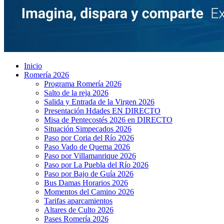
Inicio
Romería 2026
Programa Romería 2026
Salto de la reja 2026
Salida y Entrada de la Virgen 2026
Presentación Hdades EN DIRECTO
Misa de Pentecostés 2026 en DIRECTO
Situación Simpecados 2026
Paso por Coria del Río 2026
Paso Vado de Quema 2026
Paso por Villamanrique 2026
Paso por La Puebla del Río 2026
Paso por Bajo de Guía 2026
Bus Damas Horarios 2026
Momentos del Camino 2026
Tarifas aparcamientos
Altares de Culto 2026
Pases Romería 2026