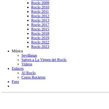
Rocío 2009
Rocío 2010
Rocío 2011
Rocío 2012
Rocío 2013
Rocío 2017
Rocio 2015
Rocío 2018
Rocío 2019
Rocío 2022
Rocío 2023
Música
Sevillanas
Salves a La Virgen del Rocío
Videos
Enlaces
Al Rocío
Coros Rocieros
Foro