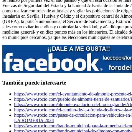
se realizó por primera vez el año pasado y que en esta ocasión se ha
Fuerzas de Seguridad del Estado y la Unidad Adscrita de la Junta de And
como realizar controles de animales y vigilar las poblaciones de ori
instalarán en Sevilla, Huelva y Cádiz y el dispositivo central de Al
(GREA), la policía autonómica, el Servicio de Salvamento y Extinción
tales como evitar incendios y controlar la velocidad, y añadió que pre
medicina general- y en diez puntos más en los itinerarios. El alcalde d
en municipios cercanos, ya que las elecciones municipales se celebran
También puede interesarte
https://www.rocio.com/el-ayuntamiento-de-almonte-presenta-el
https://www.rocio.com/pueblo-de-almonte-tierra-de-santuarios/
https://www.rocio.com/almonte-exaltacion-del-rocio-grande/
Al
https://www.rocio.com/el-camino-de-la-ofrenda-de-flores-a-la-
https://www.rocio.com/pases-de-circulacion-para-vehiculos-en-l
LA ROMERÍA 2024
https://www.rocio.com/bando-municipal-para-la-romeria-del-ro
https://www.rocio.com/bando-municipal-de-almonte-con-motivo-d