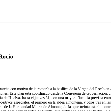
 Rocío
archa con motivo de la romería a la basílica de la Virgen del Rocío en
nciones. Este plan está coordinado desde la Consejería de Gobernación, 
ia de Huelva- hasta el jueves 31, con una mayor afluencia prevista entr
spositivos especiales, el primero en la aldea almonteña, y otros tres en l
arte de la Hermandad Motriz de Almonte, de las que treinta estarán con