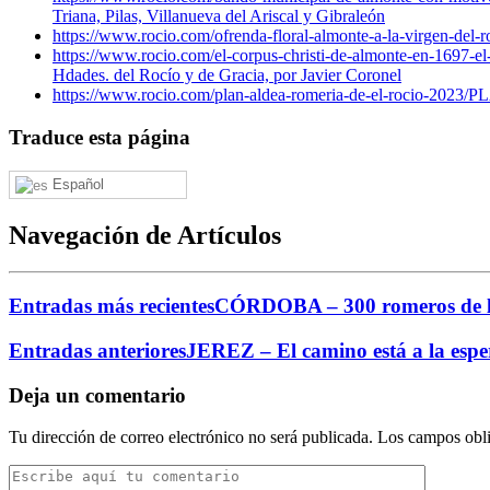
Triana, Pilas, Villanueva del Ariscal y Gibraleón
https://www.rocio.com/ofrenda-floral-almonte-a-la-virgen-del-r
https://www.rocio.com/el-corpus-christi-de-almonte-en-1697-el-
Hdades. del Rocío y de Gracia, por Javier Coronel
https://www.rocio.com/plan-aldea-romeria-de-el-rocio-2023/
PL
Traduce esta página
Español
Navegación de Artículos
Entradas más recientes
CÓRDOBA – 300 romeros de la 
Entradas anteriores
JEREZ – El camino está a la esper
Deja un comentario
Tu dirección de correo electrónico no será publicada.
Los campos obli