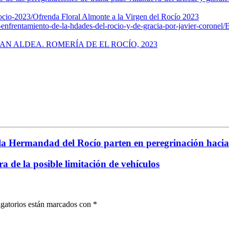
ocio-2023/
Ofrenda Floral Almonte a la Virgen del Rocío 2023
enfrentamiento-de-la-hdades-del-rocio-y-de-gracia-por-javier-coronel/
E
AN ALDEA. ROMERÍA DE EL ROCÍO, 2023
Hermandad del Rocío parten en peregrinación hacia 
a de la posible limitación de vehículos
gatorios están marcados con
*