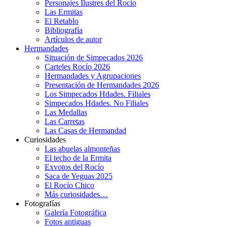
Personajes Ilustres del Rocío
Las Ermitas
El Retablo
Bibliografía
Artículos de autor
Hermandades
Situación de Simpecados 2026
Carteles Rocío 2026
Hermandades y Agrupaciones
Presentación de Hermandades 2026
Los Simpecados Hdades. Filiales
Simpecados Hdades. No Filiales
Las Medallas
Las Carretas
Las Casas de Hermandad
Curiosidades
Las abuelas almonteñas
El techo de la Ermita
Exvotos del Rocío
Saca de Yeguas 2025
El Rocío Chico
Más curiosidades…
Fotografías
Galería Fotográfica
Fotos antiguas