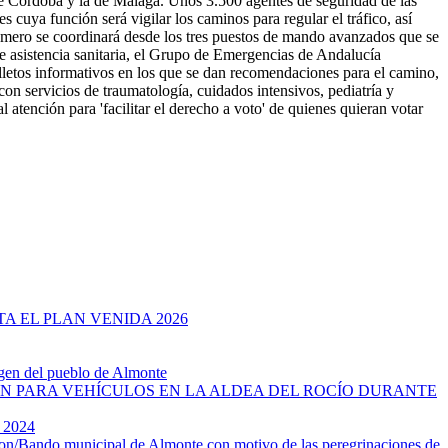
 de Córdoba y la de Málaga. Unos 3.500 agentes de seguridad de las
 cuya función será vigilar los caminos para regular el tráfico, así
Romero se coordinará desde los tres puestos de mando avanzados que se
e asistencia sanitaria, el Grupo de Emergencias de Andalucía
lletos informativos en los que se dan recomendaciones para el camino,
con servicios de traumatología, cuidados intensivos, pediatría y
 atención para 'facilitar el derecho a voto' de quienes quieran votar
 EL PLAN VENIDA 2026
rgen del pueblo de Almonte
ÓN PARA VEHÍCULOS EN LA ALDEA DEL ROCÍO DURANTE
2024
on/
Bando municipal de Almonte con motivo de las peregrinaciones de