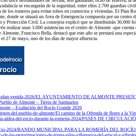
rá con doce hermandades de Sevilla, seis gaditanas, ocho de Huelva, la
alucía se encargarán de la seguridad, entre ellos 2.700 guardias civiles
gen de los romeros para evitar robos en comercios y viviendas. El Plan 
monte, donde se situará un Area de Emergencia compuesta por un centro d
 y Protección Civil. La consejera explicó que se distribuirán 30.000 fo
vén realizar unas 3.000 asistencias en el centro de Almonte -que cuenta 
e Almonte, Francisco Bella, destacó que este año se prestará una especial
 el 27 de mayo, uno de los días de mayor afluencia.
-plan-venida-2026/
EL AYUNTAMIENTO DE ALMONTE PRESENTA
Pueblo de Almonte – Tierra de Santuarios
monte – Exaltación del Rocío Grande 2026
virgen-del-pueblo-de-almonte/
El camino de la Ofrenda de flores a la Vi
a-aldea-del-rocio-durante-la-romeria-2024/
PASES DE CIRCULACI
cio-2024/
BANDO MUNICIPAL PARA LA ROMERÍA DEL ROCÍO 
e-las-peregrinaciones-de-triana-pilas-villanueva-del-ariscal-y-gibrale