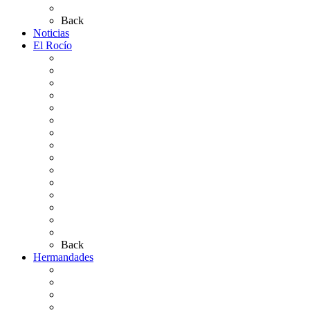
Preguntas frecuentes
Back
Noticias
El Rocío
Qué es el Rocío
La Leyenda
Ir al Rocío
La Virgen del Rocío
La Coronación
Cronología
El Rocío Chico
El Traslado
El Camino Europeo
¿Qué sabes del Rocío?
Personajes Ilustres del Rocío
Las Ermitas
El Retablo
Bibliografía
Artículos de autor
Back
Hermandades
Situación de Simpecados 2026
Carteles Rocío 2026
Hermandades y Agrupaciones
Presentación de Hermandades 2026