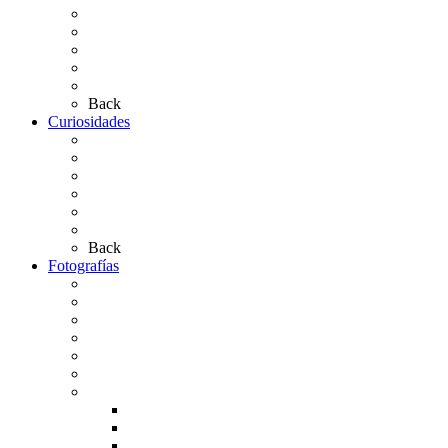
Los Simpecados Hdades. Filiales
Simpecados Hdades. No Filiales
Las Medallas
Las Carretas
Las Casas de Hermandad
Back
Curiosidades
Las abuelas almonteñas
El techo de la Ermita
Exvotos del Rocío
Saca de Yeguas 2025
El Rocío Chico
Más curiosidades…
Back
Fotografías
Galería Fotográfica
Fotos antiguas
Fotos de Las Carretas
Fotos de la Virgen
La Virgen en el Simpecado
Carteles del Rocío
Fotos de la romería
Rocío 2005
Rocío 2006
Rocío 2007