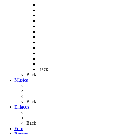
Rocío 2008
Rocío 2009
Rocío 2010
Rocío 2011
Rocío 2012
Rocío 2013
Rocío 2017
Rocio 2015
Rocío 2018
Rocío 2019
Rocío 2022
Rocío 2023
Back
Back
Música
Sevillanas
Salves a La Virgen del Rocío
Videos
Back
Enlaces
Al Rocío
Coros Rocieros
Back
Foro
Buscar