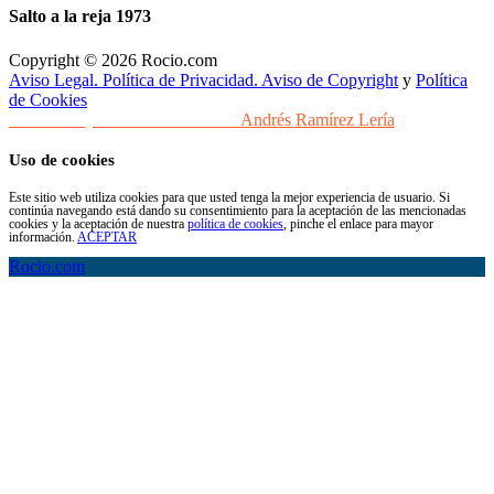
Salto a la reja 1973
Copyright © 2026 Rocio.com
Aviso Legal. Política de Privacidad. Aviso de Copyright
y
Política
de Cookies
Desarrollo y Diseño Web Sevilla
Andrés Ramírez Lería
Uso de cookies
Este sitio web utiliza cookies para que usted tenga la mejor experiencia de usuario. Si
continúa navegando está dando su consentimiento para la aceptación de las mencionadas
cookies y la aceptación de nuestra
política de cookies
, pinche el enlace para mayor
información.
ACEPTAR
Rocio.com