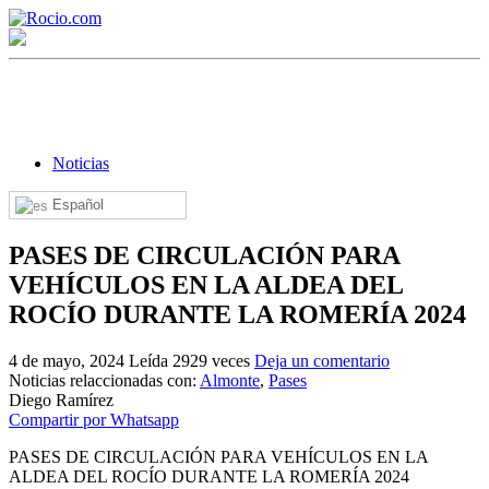
Noticias
Español
¡Bienvenido! Soy el asistente virtual de rocio.com.
PASES DE CIRCULACIÓN PARA
¿En qué puedo ayudarte?
VEHÍCULOS EN LA ALDEA DEL
ROCÍO DURANTE LA ROMERÍA 2024
Historia de la Virgen del Rocío
4 de mayo, 2024
Leída 2929 veces
Deja un comentario
Noticias relaccionadas con:
Almonte
,
Pases
¿Cuándo es la romería del Rocío?
Diego Ramírez
Compartir por Whatsapp
¿Cuántas hermandades participan en la romería?
PASES DE CIRCULACIÓN PARA VEHÍCULOS EN LA
¿Cuándo se construyó la primera ermita?
ALDEA DEL ROCÍO DURANTE LA ROMERÍA 2024