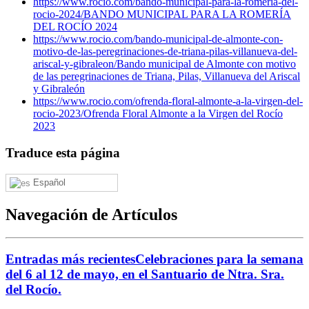
https://www.rocio.com/bando-municipal-para-la-romeria-del-
rocio-2024/
BANDO MUNICIPAL PARA LA ROMERÍA
DEL ROCÍO 2024
https://www.rocio.com/bando-municipal-de-almonte-con-
motivo-de-las-peregrinaciones-de-triana-pilas-villanueva-del-
ariscal-y-gibraleon/
Bando municipal de Almonte con motivo
de las peregrinaciones de Triana, Pilas, Villanueva del Ariscal
y Gibraleón
https://www.rocio.com/ofrenda-floral-almonte-a-la-virgen-del-
rocio-2023/
Ofrenda Floral Almonte a la Virgen del Rocío
2023
Traduce esta página
Español
Navegación de Artículos
Entradas más recientes
Celebraciones para la semana
del 6 al 12 de mayo, en el Santuario de Ntra. Sra.
del Rocío.