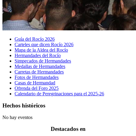
Guía del Rocío 2026
Carteles que dicen Rocío 2026
Mapa de la Aldea del Rocío
Hermandades del Rocío
Simpecados de Hermandades
Medallas de Hermandades
Carretas de Hermandades
Fotos de Hermandades
Casas de Hermandad
Ofrenda del Foro 2025
Calendario de Peregrinaciones para el 2025-26
Hechos históricos
No hay eventos
Destacados en