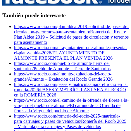
También puede interesarte
https://www.rocio.com/plan-aldea-2019-solicitud-de-pases-de-
circulacion-y-terrenos-para-asentamiento/
Romería del Rocío:
Plan Aldea 2019 – Solicitud de pases de circulación y terrenos
para asentamiento
https://www.rocio.com/el-ayuntamiento-de-almonte-presenta-
el-plan-venida-2026/
EL AYUNTAMIENTO DE
ALMONTE PRESENTA EL PLAN VENIDA 2026
https://www.rocio.com/pueblo-de-almonte-tierra-de-
santuarios/
Pueblo de Almonte – Tierra de Santuarios
https://www.rocio.com/almonte-exaltacion-del-rocio-
grande/
Almonte – Exaltación del Rocío Grande 2026
https://www.rocio.com/pases-y-matriculas-para-el-rocio-en-la-
romeria-2026/
PASES Y MATRÍCULAS PARA EL ROCÍO
en la ROMERÍA 2026
https://www.rocio.com/el-camino-de-la-ofrenda-de-flores-a-la-
virgen-del-pueblo-de-almonte/
El camino de la Ofrenda de
flores a la Virgen del pueblo de Almonte
https://www.rocio.com/romeria-del-rocio-2025-matricula-
para-carruajes-y-pases-de-vehiculos/
Romería del Rocío 2025
– Matrícula para carruajes y Pases de vehículos