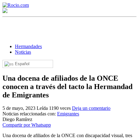
Hermandades
Noticias
Español
¡Bienvenido! Soy el asistente virtual de rocio.com.
Una docena de afiliados de la ONCE
¿En qué puedo ayudarte?
conocen a través del tacto la Hermandad
de Emigrantes
Historia de la Virgen del Rocío
5 de mayo, 2023
Leída 1190 veces
Deja un comentario
¿Cuándo es la romería del Rocío?
Noticias relaccionadas con:
Emigrantes
Diego Ramírez
¿Cuántas hermandades participan en la romería?
Compartir por Whatsapp
¿Cuándo se construyó la primera ermita?
Una docena de afiliados de la ONCE con discapacidad visual, tres