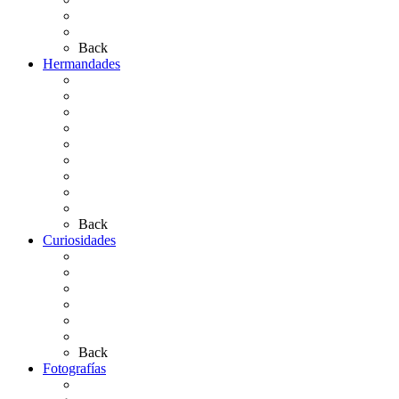
Bibliografía
Artículos de autor
Back
Hermandades
Situación de Simpecados 2026
Carteles Rocío 2026
Hermandades y Agrupaciones
Presentación de Hermandades 2026
Los Simpecados Hdades. Filiales
Simpecados Hdades. No Filiales
Las Medallas
Las Carretas
Las Casas de Hermandad
Back
Curiosidades
Las abuelas almonteñas
El techo de la Ermita
Exvotos del Rocío
Saca de Yeguas 2025
El Rocío Chico
Más curiosidades…
Back
Fotografías
Galería Fotográfica