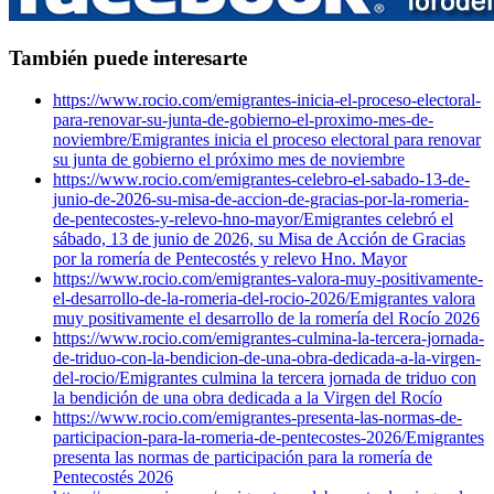
También puede interesarte
https://www.rocio.com/emigrantes-inicia-el-proceso-electoral-
para-renovar-su-junta-de-gobierno-el-proximo-mes-de-
noviembre/
Emigrantes inicia el proceso electoral para renovar
su junta de gobierno el próximo mes de noviembre
https://www.rocio.com/emigrantes-celebro-el-sabado-13-de-
junio-de-2026-su-misa-de-accion-de-gracias-por-la-romeria-
de-pentecostes-y-relevo-hno-mayor/
Emigrantes celebró el
sábado, 13 de junio de 2026, su Misa de Acción de Gracias
por la romería de Pentecostés y relevo Hno. Mayor
https://www.rocio.com/emigrantes-valora-muy-positivamente-
el-desarrollo-de-la-romeria-del-rocio-2026/
Emigrantes valora
muy positivamente el desarrollo de la romería del Rocío 2026
https://www.rocio.com/emigrantes-culmina-la-tercera-jornada-
de-triduo-con-la-bendicion-de-una-obra-dedicada-a-la-virgen-
del-rocio/
Emigrantes culmina la tercera jornada de triduo con
la bendición de una obra dedicada a la Virgen del Rocío
https://www.rocio.com/emigrantes-presenta-las-normas-de-
participacion-para-la-romeria-de-pentecostes-2026/
Emigrantes
presenta las normas de participación para la romería de
Pentecostés 2026