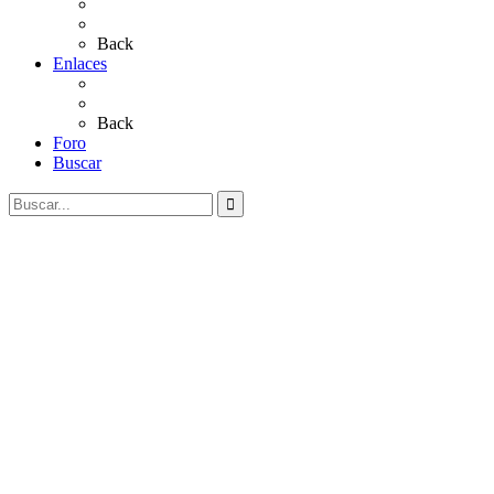
Salves a La Virgen del Rocío
Videos
Back
Enlaces
Al Rocío
Coros Rocieros
Back
Foro
Buscar