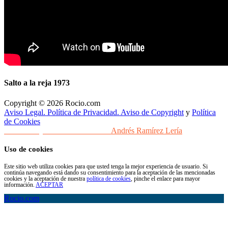
Salto a la reja 1973
Copyright © 2026 Rocio.com
Aviso Legal. Política de Privacidad. Aviso de Copyright
y
Política
de Cookies
Desarrollo y Diseño Web Sevilla
Andrés Ramírez Lería
Uso de cookies
Este sitio web utiliza cookies para que usted tenga la mejor experiencia de usuario. Si
continúa navegando está dando su consentimiento para la aceptación de las mencionadas
cookies y la aceptación de nuestra
política de cookies
, pinche el enlace para mayor
información.
ACEPTAR
Rocio.com