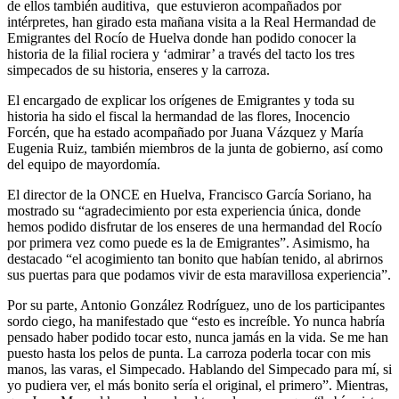
de ellos también auditiva, que estuvieron acompañados por
El traslado cada siete años
intérpretes, han girado esta mañana visita a la Real Hermandad de
Emigrantes del Rocío de Huelva donde han podido conocer la
¿Cuales son los actos principales que se celebran en el
historia de la filial rociera y ‘admirar’ a través del tacto los tres
Rocío?
simpecados de su historia, enseres y la carroza.
Quiero hacer el camino,¿que tengo que hacer?
El encargado de explicar los orígenes de Emigrantes y toda su
historia ha sido el fiscal la hermandad de las flores, Inocencio
En el Rocío, ¿dónde me alojo?
Forcén, que ha estado acompañado por Juana Vázquez y María
Eugenia Ruiz, también miembros de la junta de gobierno, así como
del equipo de mayordomía.
El director de la ONCE en Huelva, Francisco García Soriano, ha
mostrado su “agradecimiento por esta experiencia única, donde
hemos podido disfrutar de los enseres de una hermandad del Rocío
por primera vez como puede es la de Emigrantes”. Asimismo, ha
destacado “el acogimiento tan bonito que habían tenido, al abrirnos
sus puertas para que podamos vivir de esta maravillosa experiencia”.
Por su parte, Antonio González Rodríguez, uno de los participantes
sordo ciego, ha manifestado que “esto es increíble. Yo nunca habría
pensado haber podido tocar esto, nunca jamás en la vida. Se me han
puesto hasta los pelos de punta. La carroza poderla tocar con mis
manos, las varas, el Simpecado. Hablando del Simpecado para mí, si
yo pudiera ver, el más bonito sería el original, el primero”. Mientras,