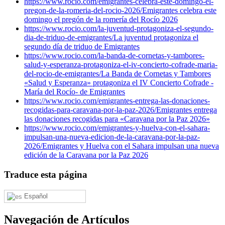
https://www.rocio.com/emigrantes-celebra-este-domingo-el-
pregon-de-la-romeria-del-rocio-2026/
Emigrantes celebra este
domingo el pregón de la romería del Rocío 2026
https://www.rocio.com/la-juventud-protagoniza-el-segundo-
dia-de-triduo-de-emigrantes/
La juventud protagoniza el
segundo día de triduo de Emigrantes
https://www.rocio.com/la-banda-de-cornetas-y-tambores-
salud-y-esperanza-protagoniza-el-iv-concierto-cofrade-maria-
del-rocio-de-emigrantes/
La Banda de Cornetas y Tambores
«Salud y Esperanza» protagoniza el IV Concierto Cofrade -
María del Rocío- de Emigrantes
https://www.rocio.com/emigrantes-entrega-las-donaciones-
recogidas-para-caravana-por-la-paz-2026/
Emigrantes entrega
las donaciones recogidas para «Caravana por la Paz 2026»
https://www.rocio.com/emigrantes-y-huelva-con-el-sahara-
impulsan-una-nueva-edicion-de-la-caravana-por-la-paz-
2026/
Emigrantes y Huelva con el Sahara impulsan una nueva
edición de la Caravana por la Paz 2026
Traduce esta página
Español
Navegación de Artículos