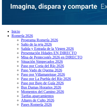
Inicio
Romería 2026
Programa Romería 2026
Salto de la reja 2026
Salida y Entrada de la Virgen 2026
Presentación Hdades EN DIRECTO
Misa de Pentecostés 2026 en DIRECTO
Situación Simpecados 2026
Paso por Coria del Río 2026
Paso Vado de Quema 2026
Paso por Villamanrique 2026
Paso por La Puebla del Río 2026
Paso por Bajo de Guía 2026
Bus Damas Horarios 2026
Momentos del Camino 2026
Tarifas aparcamientos
Altares de Culto 2026
Pases Romería 2026