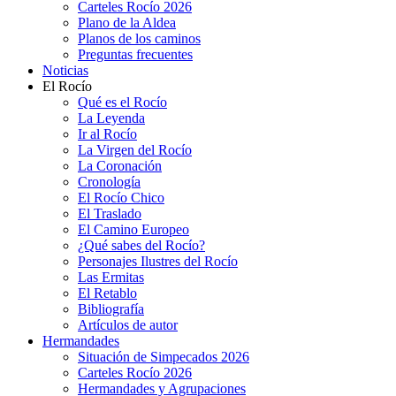
Carteles Rocío 2026
Plano de la Aldea
Planos de los caminos
Preguntas frecuentes
Noticias
El Rocío
Qué es el Rocío
La Leyenda
Ir al Rocío
La Virgen del Rocío
La Coronación
Cronología
El Rocío Chico
El Traslado
El Camino Europeo
¿Qué sabes del Rocío?
Personajes Ilustres del Rocío
Las Ermitas
El Retablo
Bibliografía
Artículos de autor
Hermandades
Situación de Simpecados 2026
Carteles Rocío 2026
Hermandades y Agrupaciones