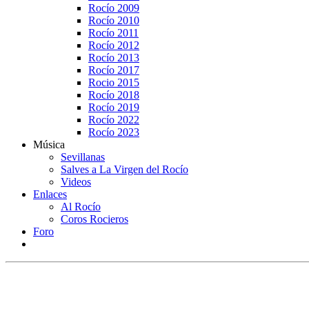
Rocío 2009
Rocío 2010
Rocío 2011
Rocío 2012
Rocío 2013
Rocío 2017
Rocio 2015
Rocío 2018
Rocío 2019
Rocío 2022
Rocío 2023
Música
Sevillanas
Salves a La Virgen del Rocío
Videos
Enlaces
Al Rocío
Coros Rocieros
Foro