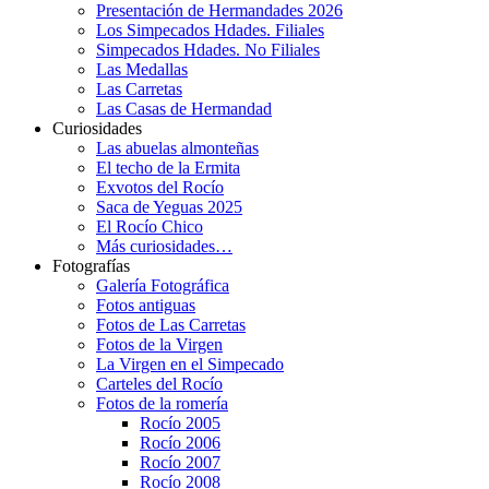
Presentación de Hermandades 2026
Los Simpecados Hdades. Filiales
Simpecados Hdades. No Filiales
Las Medallas
Las Carretas
Las Casas de Hermandad
Curiosidades
Las abuelas almonteñas
El techo de la Ermita
Exvotos del Rocío
Saca de Yeguas 2025
El Rocío Chico
Más curiosidades…
Fotografías
Galería Fotográfica
Fotos antiguas
Fotos de Las Carretas
Fotos de la Virgen
La Virgen en el Simpecado
Carteles del Rocío
Fotos de la romería
Rocío 2005
Rocío 2006
Rocío 2007
Rocío 2008