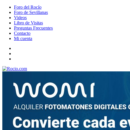
Foro del Rocío
Foro de Sevillanas
Videos
Libro de Visitas
Preguntas Frecuentes
Contacto
Mi cuenta