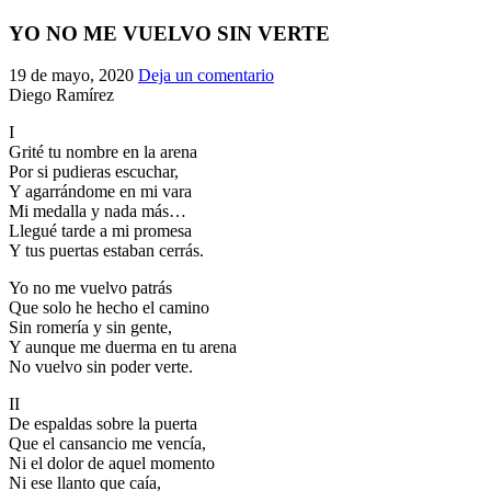
El traslado cada siete años
YO NO ME VUELVO SIN VERTE
¿Cuales son los actos principales que se celebran en el
19 de mayo, 2020
Deja un comentario
Rocío?
Diego Ramírez
Quiero hacer el camino,¿que tengo que hacer?
I
En el Rocío, ¿dónde me alojo?
Grité tu nombre en la arena
Por si pudieras escuchar,
Y agarrándome en mi vara
Mi medalla y nada más…
Llegué tarde a mi promesa
Y tus puertas estaban cerrás.
Yo no me vuelvo patrás
Que solo he hecho el camino
Sin romería y sin gente,
Y aunque me duerma en tu arena
No vuelvo sin poder verte.
II
De espaldas sobre la puerta
Que el cansancio me vencía,
Ni el dolor de aquel momento
Ni ese llanto que caía,