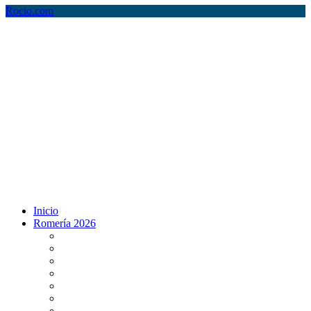
Rocio.com
Inicio
Romería 2026
Programa Romería 2026
Salto de la reja 2026
Salida y Entrada de la Virgen 2026
Presentación Hdades EN DIRECTO
Misa de Pentecostés 2026 en DIRECTO
Situación Simpecados 2026
Paso por Coria del Río 2026