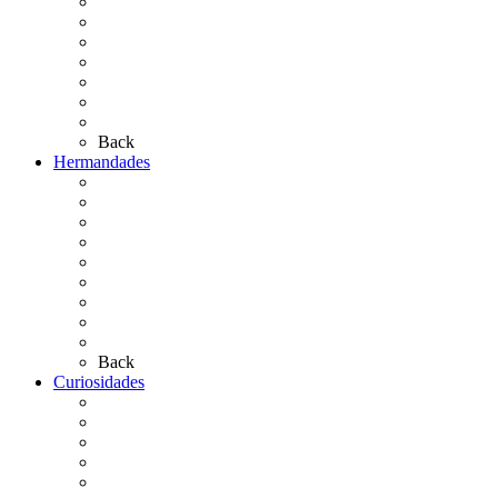
El Camino Europeo
¿Qué sabes del Rocío?
Personajes Ilustres del Rocío
Las Ermitas
El Retablo
Bibliografía
Artículos de autor
Back
Hermandades
Situación de Simpecados 2026
Carteles Rocío 2026
Hermandades y Agrupaciones
Presentación de Hermandades 2026
Los Simpecados Hdades. Filiales
Simpecados Hdades. No Filiales
Las Medallas
Las Carretas
Las Casas de Hermandad
Back
Curiosidades
Las abuelas almonteñas
El techo de la Ermita
Exvotos del Rocío
Saca de Yeguas 2025
El Rocío Chico