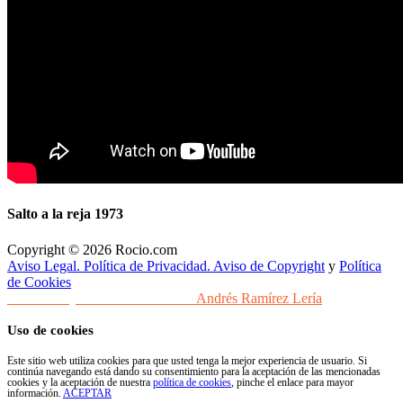
Salto a la reja 1973
Copyright © 2026 Rocio.com
Aviso Legal. Política de Privacidad. Aviso de Copyright
y
Política
de Cookies
Desarrollo y Diseño Web Sevilla
Andrés Ramírez Lería
Uso de cookies
Este sitio web utiliza cookies para que usted tenga la mejor experiencia de usuario. Si
continúa navegando está dando su consentimiento para la aceptación de las mencionadas
cookies y la aceptación de nuestra
política de cookies
, pinche el enlace para mayor
información.
ACEPTAR