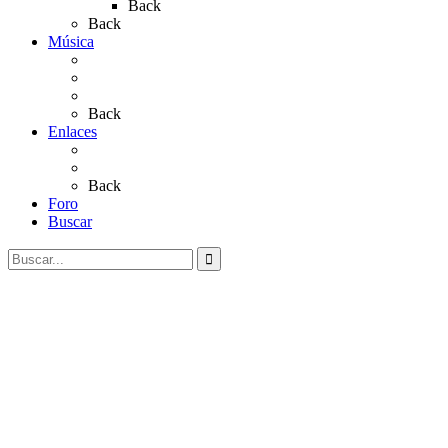
Back
Back
Música
Sevillanas
Salves a La Virgen del Rocío
Videos
Back
Enlaces
Al Rocío
Coros Rocieros
Back
Foro
Buscar