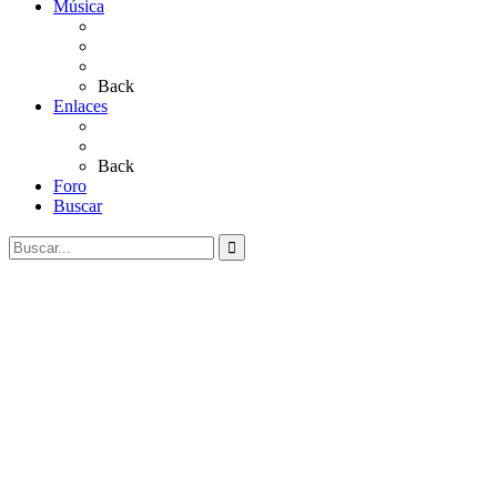
Música
Sevillanas
Salves a La Virgen del Rocío
Videos
Back
Enlaces
Al Rocío
Coros Rocieros
Back
Foro
Buscar