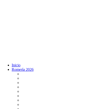
Inicio
Romería 2026
Programa Romería 2026
Salto de la reja 2026
Salida y Entrada de la Virgen 2026
Presentación Hdades EN DIRECTO
Misa de Pentecostés 2026 en DIRECTO
Situación Simpecados 2026
Paso por Coria del Río 2026
Paso Vado de Quema 2026
Paso por Villamanrique 2026