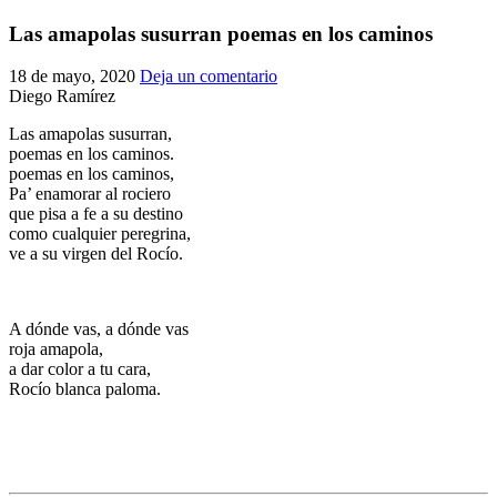
El traslado cada siete años
Las amapolas susurran poemas en los caminos
¿Cuales son los actos principales que se celebran en el
18 de mayo, 2020
Deja un comentario
Rocío?
Diego Ramírez
Quiero hacer el camino,¿que tengo que hacer?
Las amapolas susurran,
En el Rocío, ¿dónde me alojo?
poemas en los caminos.
poemas en los caminos,
Pa’ enamorar al rociero
que pisa a fe a su destino
como cualquier peregrina,
ve a su virgen del Rocío.
A dónde vas, a dónde vas
roja amapola,
a dar color a tu cara,
Rocío blanca paloma.