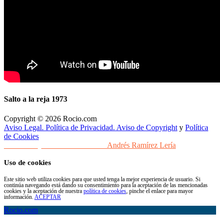
Salto a la reja 1973
Copyright © 2026 Rocio.com
Aviso Legal. Política de Privacidad. Aviso de Copyright
y
Política
de Cookies
Desarrollo y Diseño Web Sevilla
Andrés Ramírez Lería
Uso de cookies
Este sitio web utiliza cookies para que usted tenga la mejor experiencia de usuario. Si
continúa navegando está dando su consentimiento para la aceptación de las mencionadas
cookies y la aceptación de nuestra
política de cookies
, pinche el enlace para mayor
información.
ACEPTAR
Rocio.com