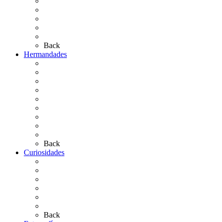
Personajes Ilustres del Rocío
Las Ermitas
El Retablo
Bibliografía
Artículos de autor
Back
Hermandades
Situación de Simpecados 2026
Carteles Rocío 2026
Hermandades y Agrupaciones
Presentación de Hermandades 2026
Los Simpecados Hdades. Filiales
Simpecados Hdades. No Filiales
Las Medallas
Las Carretas
Las Casas de Hermandad
Back
Curiosidades
Las abuelas almonteñas
El techo de la Ermita
Exvotos del Rocío
Saca de Yeguas 2025
El Rocío Chico
Más curiosidades…
Back