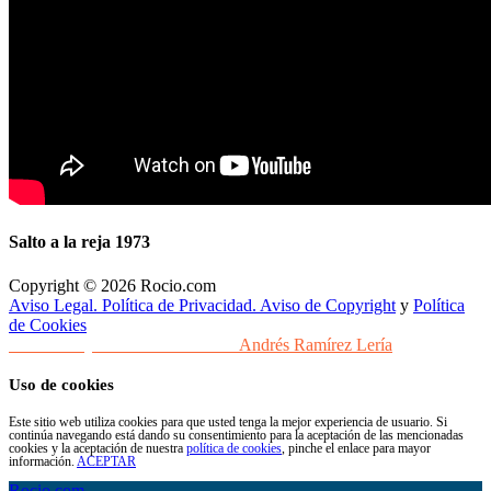
Salto a la reja 1973
Copyright © 2026 Rocio.com
Aviso Legal. Política de Privacidad. Aviso de Copyright
y
Política
de Cookies
Desarrollo y Diseño Web Sevilla
Andrés Ramírez Lería
Uso de cookies
Este sitio web utiliza cookies para que usted tenga la mejor experiencia de usuario. Si
continúa navegando está dando su consentimiento para la aceptación de las mencionadas
cookies y la aceptación de nuestra
política de cookies
, pinche el enlace para mayor
información.
ACEPTAR
Rocio.com