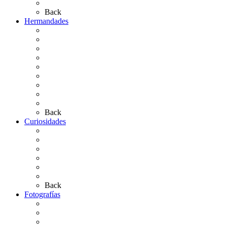
Artículos de autor
Back
Hermandades
Situación de Simpecados 2026
Carteles Rocío 2026
Hermandades y Agrupaciones
Presentación de Hermandades 2026
Los Simpecados Hdades. Filiales
Simpecados Hdades. No Filiales
Las Medallas
Las Carretas
Las Casas de Hermandad
Back
Curiosidades
Las abuelas almonteñas
El techo de la Ermita
Exvotos del Rocío
Saca de Yeguas 2025
El Rocío Chico
Más curiosidades…
Back
Fotografías
Galería Fotográfica
Fotos antiguas
Fotos de Las Carretas