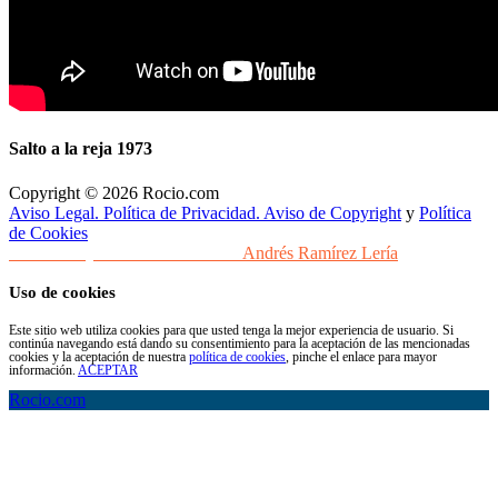
Salto a la reja 1973
Copyright © 2026 Rocio.com
Aviso Legal. Política de Privacidad. Aviso de Copyright
y
Política
de Cookies
Desarrollo y Diseño Web Sevilla
Andrés Ramírez Lería
Uso de cookies
Este sitio web utiliza cookies para que usted tenga la mejor experiencia de usuario. Si
continúa navegando está dando su consentimiento para la aceptación de las mencionadas
cookies y la aceptación de nuestra
política de cookies
, pinche el enlace para mayor
información.
ACEPTAR
Rocio.com