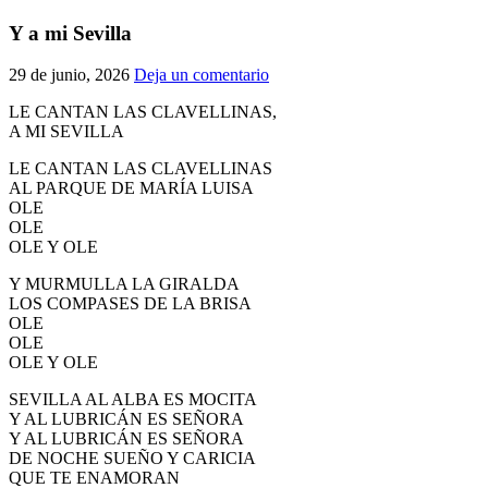
El traslado cada siete años
Y a mi Sevilla
¿Cuales son los actos principales que se celebran en el
29 de junio, 2026
Deja un comentario
Rocío?
Quiero hacer el camino,¿que tengo que hacer?
LE CANTAN LAS CLAVELLINAS,
A MI SEVILLA
En el Rocío, ¿dónde me alojo?
LE CANTAN LAS CLAVELLINAS
AL PARQUE DE MARÍA LUISA
OLE
OLE
OLE Y OLE
Y MURMULLA LA GIRALDA
LOS COMPASES DE LA BRISA
OLE
OLE
OLE Y OLE
SEVILLA AL ALBA ES MOCITA
Y AL LUBRICÁN ES SEÑORA
Y AL LUBRICÁN ES SEÑORA
DE NOCHE SUEÑO Y CARICIA
QUE TE ENAMORAN