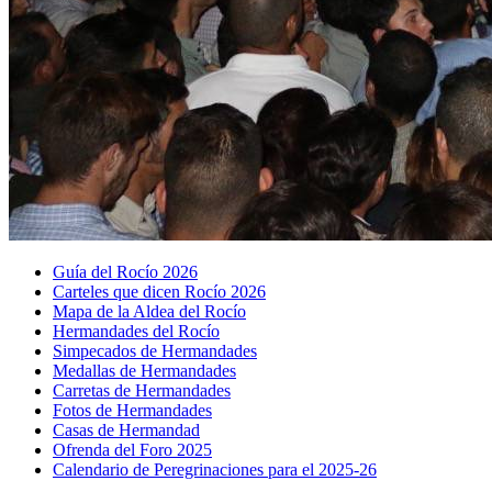
Guía del Rocío 2026
Carteles que dicen Rocío 2026
Mapa de la Aldea del Rocío
Hermandades del Rocío
Simpecados de Hermandades
Medallas de Hermandades
Carretas de Hermandades
Fotos de Hermandades
Casas de Hermandad
Ofrenda del Foro 2025
Calendario de Peregrinaciones para el 2025-26