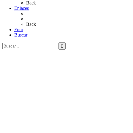
Back
Enlaces
Al Rocío
Coros Rocieros
Back
Foro
Buscar