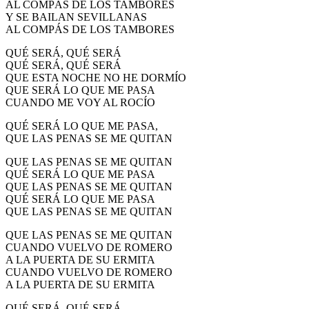
AL COMPÁS DE LOS TAMBORES
El traslado cada siete años
Y SE BAILAN SEVILLANAS
AL COMPÁS DE LOS TAMBORES
¿Cuales son los actos principales que se celebran en el
Rocío?
QUÉ SERÁ, QUÉ SERÁ
QUÉ SERÁ, QUÉ SERÁ
Quiero hacer el camino,¿que tengo que hacer?
QUE ESTA NOCHE NO HE DORMÍO
QUE SERÁ LO QUE ME PASA
En el Rocío, ¿dónde me alojo?
CUANDO ME VOY AL ROCÍO
QUÉ SERÁ LO QUE ME PASA,
QUE LAS PENAS SE ME QUITAN
QUE LAS PENAS SE ME QUITAN
QUÉ SERÁ LO QUE ME PASA
QUE LAS PENAS SE ME QUITAN
QUÉ SERÁ LO QUE ME PASA
QUE LAS PENAS SE ME QUITAN
QUE LAS PENAS SE ME QUITAN
CUANDO VUELVO DE ROMERO
A LA PUERTA DE SU ERMITA
CUANDO VUELVO DE ROMERO
A LA PUERTA DE SU ERMITA
QUÉ SERÁ, QUÉ SERÁ