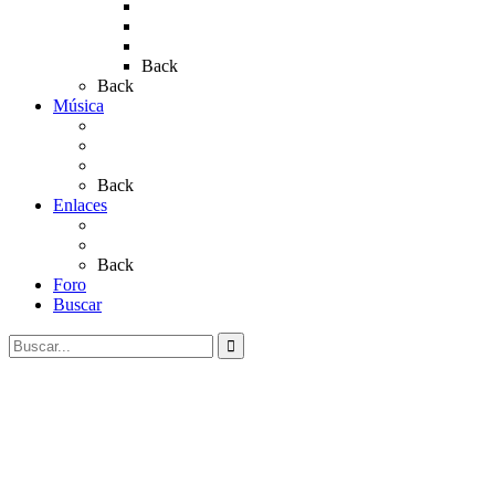
Rocío 2019
Rocío 2022
Rocío 2023
Back
Back
Música
Sevillanas
Salves a La Virgen del Rocío
Videos
Back
Enlaces
Al Rocío
Coros Rocieros
Back
Foro
Buscar