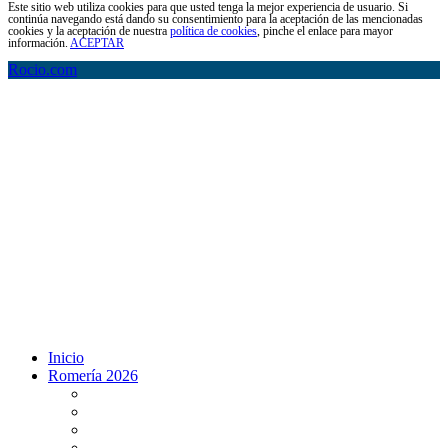
Este sitio web utiliza cookies para que usted tenga la mejor experiencia de usuario. Si
continúa navegando está dando su consentimiento para la aceptación de las mencionadas
cookies y la aceptación de nuestra
política de cookies
, pinche el enlace para mayor
información.
ACEPTAR
Rocio.com
Inicio
Romería 2026
Programa Romería 2026
Salto de la reja 2026
Salida y Entrada de la Virgen 2026
Presentación Hdades EN DIRECTO