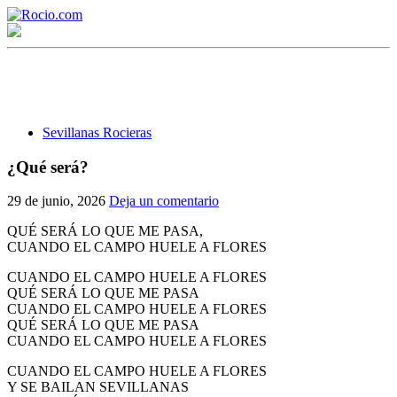
Sevillanas Rocieras
¿Qué será?
¡Bienvenido! Soy el asistente virtual de rocio.com.
29 de junio, 2026
Deja un comentario
¿En qué puedo ayudarte?
QUÉ SERÁ LO QUE ME PASA,
CUANDO EL CAMPO HUELE A FLORES
CUANDO EL CAMPO HUELE A FLORES
Historia de la Virgen del Rocío
QUÉ SERÁ LO QUE ME PASA
CUANDO EL CAMPO HUELE A FLORES
¿Cuándo es la romería del Rocío?
QUÉ SERÁ LO QUE ME PASA
CUANDO EL CAMPO HUELE A FLORES
¿Cuántas hermandades participan en la romería?
CUANDO EL CAMPO HUELE A FLORES
¿Cuándo se construyó la primera ermita?
Y SE BAILAN SEVILLANAS