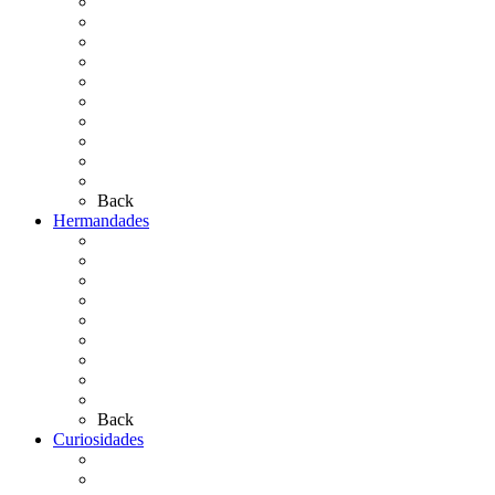
Cronología
El Rocío Chico
El Traslado
El Camino Europeo
¿Qué sabes del Rocío?
Personajes Ilustres del Rocío
Las Ermitas
El Retablo
Bibliografía
Artículos de autor
Back
Hermandades
Situación de Simpecados 2026
Carteles Rocío 2026
Hermandades y Agrupaciones
Presentación de Hermandades 2026
Los Simpecados Hdades. Filiales
Simpecados Hdades. No Filiales
Las Medallas
Las Carretas
Las Casas de Hermandad
Back
Curiosidades
Las abuelas almonteñas
El techo de la Ermita