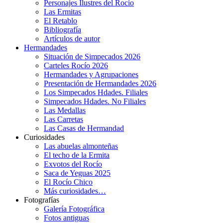
Personajes Ilustres del Rocío
Las Ermitas
El Retablo
Bibliografía
Artículos de autor
Hermandades
Situación de Simpecados 2026
Carteles Rocío 2026
Hermandades y Agrupaciones
Presentación de Hermandades 2026
Los Simpecados Hdades. Filiales
Simpecados Hdades. No Filiales
Las Medallas
Las Carretas
Las Casas de Hermandad
Curiosidades
Las abuelas almonteñas
El techo de la Ermita
Exvotos del Rocío
Saca de Yeguas 2025
El Rocío Chico
Más curiosidades…
Fotografías
Galería Fotográfica
Fotos antiguas