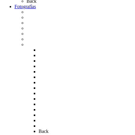
Back
Fotografías
Galería Fotográfica
Fotos antiguas
Fotos de Las Carretas
Fotos de la Virgen
La Virgen en el Simpecado
Carteles del Rocío
Fotos de la romería
Rocío 2005
Rocío 2006
Rocío 2007
Rocío 2008
Rocío 2009
Rocío 2010
Rocío 2011
Rocío 2012
Rocío 2013
Rocío 2017
Rocio 2015
Rocío 2018
Rocío 2019
Rocío 2022
Rocío 2023
Back