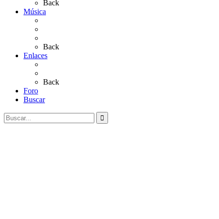
Back
Música
Sevillanas
Salves a La Virgen del Rocío
Videos
Back
Enlaces
Al Rocío
Coros Rocieros
Back
Foro
Buscar