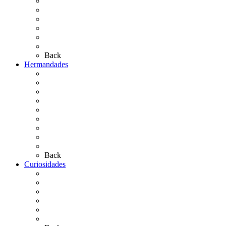
¿Qué sabes del Rocío?
Personajes Ilustres del Rocío
Las Ermitas
El Retablo
Bibliografía
Artículos de autor
Back
Hermandades
Situación de Simpecados 2026
Carteles Rocío 2026
Hermandades y Agrupaciones
Presentación de Hermandades 2026
Los Simpecados Hdades. Filiales
Simpecados Hdades. No Filiales
Las Medallas
Las Carretas
Las Casas de Hermandad
Back
Curiosidades
Las abuelas almonteñas
El techo de la Ermita
Exvotos del Rocío
Saca de Yeguas 2025
El Rocío Chico
Más curiosidades…