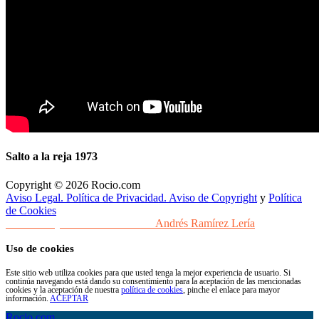
Salto a la reja 1973
Copyright © 2026 Rocio.com
Aviso Legal. Política de Privacidad. Aviso de Copyright
y
Política
de Cookies
Desarrollo y Diseño Web Sevilla
Andrés Ramírez Lería
Uso de cookies
Este sitio web utiliza cookies para que usted tenga la mejor experiencia de usuario. Si
continúa navegando está dando su consentimiento para la aceptación de las mencionadas
cookies y la aceptación de nuestra
política de cookies
, pinche el enlace para mayor
información.
ACEPTAR
Rocio.com