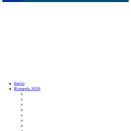
Inicio
Romería 2026
Programa Romería 2026
Salto de la reja 2026
Salida y Entrada de la Virgen 2026
Presentación Hdades EN DIRECTO
Misa de Pentecostés 2026 en DIRECTO
Situación Simpecados 2026
Paso por Coria del Río 2026
Paso Vado de Quema 2026