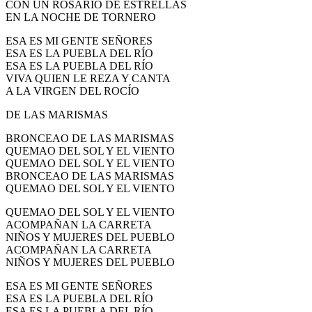
CON UN ROSARIO DE ESTRELLAS
El traslado cada siete años
EN LA NOCHE DE TORNERO
¿Cuales son los actos principales que se celebran en el
ESA ES MI GENTE SEÑORES
Rocío?
ESA ES LA PUEBLA DEL RÍO
ESA ES LA PUEBLA DEL RÍO
Quiero hacer el camino,¿que tengo que hacer?
VIVA QUIEN LE REZA Y CANTA
A LA VIRGEN DEL ROCÍO
En el Rocío, ¿dónde me alojo?
DE LAS MARISMAS
BRONCEAO DE LAS MARISMAS
QUEMAO DEL SOL Y EL VIENTO
QUEMAO DEL SOL Y EL VIENTO
BRONCEAO DE LAS MARISMAS
QUEMAO DEL SOL Y EL VIENTO
QUEMAO DEL SOL Y EL VIENTO
ACOMPAÑAN LA CARRETA
NIÑOS Y MUJERES DEL PUEBLO
ACOMPAÑAN LA CARRETA
NIÑOS Y MUJERES DEL PUEBLO
ESA ES MI GENTE SEÑORES
ESA ES LA PUEBLA DEL RÍO
ESA ES LA PUEBLA DEL RÍO