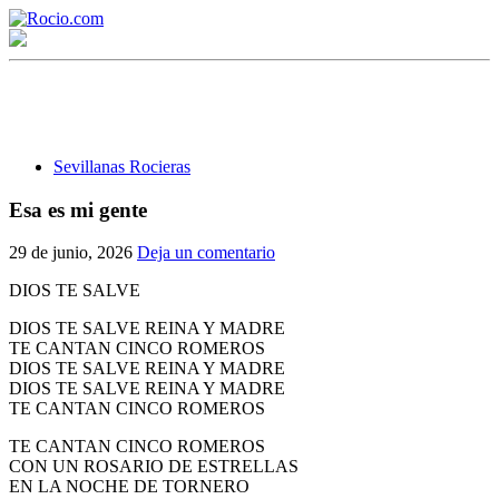
Sevillanas Rocieras
Esa es mi gente
¡Bienvenido! Soy el asistente virtual de rocio.com.
29 de junio, 2026
Deja un comentario
¿En qué puedo ayudarte?
DIOS TE SALVE
DIOS TE SALVE REINA Y MADRE
TE CANTAN CINCO ROMEROS
Historia de la Virgen del Rocío
DIOS TE SALVE REINA Y MADRE
DIOS TE SALVE REINA Y MADRE
¿Cuándo es la romería del Rocío?
TE CANTAN CINCO ROMEROS
¿Cuántas hermandades participan en la romería?
TE CANTAN CINCO ROMEROS
CON UN ROSARIO DE ESTRELLAS
¿Cuándo se construyó la primera ermita?
EN LA NOCHE DE TORNERO