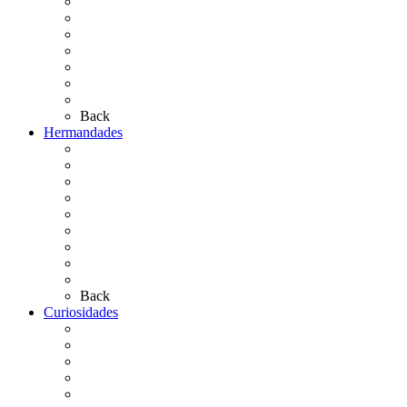
El Camino Europeo
¿Qué sabes del Rocío?
Personajes Ilustres del Rocío
Las Ermitas
El Retablo
Bibliografía
Artículos de autor
Back
Hermandades
Situación de Simpecados 2026
Carteles Rocío 2026
Hermandades y Agrupaciones
Presentación de Hermandades 2026
Los Simpecados Hdades. Filiales
Simpecados Hdades. No Filiales
Las Medallas
Las Carretas
Las Casas de Hermandad
Back
Curiosidades
Las abuelas almonteñas
El techo de la Ermita
Exvotos del Rocío
Saca de Yeguas 2025
El Rocío Chico