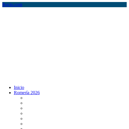
Rocio.com
Inicio
Romería 2026
Programa Romería 2026
Salto de la reja 2026
Salida y Entrada de la Virgen 2026
Presentación Hdades EN DIRECTO
Misa de Pentecostés 2026 en DIRECTO
Situación Simpecados 2026
Paso por Coria del Río 2026