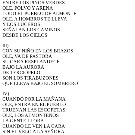
ENTRE LOS PINOS VERDES
El traslado cada siete años
OLE, POLVO Y ARENA
TODO EL PUEBLO DE ALMONTE
¿Cuales son los actos principales que se celebran en el
OLE, A HOMBROS TE LLEVA
Rocío?
Y LOS LUCEROS
SEÑALAN LOS CAMINOS
Quiero hacer el camino,¿que tengo que hacer?
DESDE LOS CIELOS
En el Rocío, ¿dónde me alojo?
III)
CON SU NIÑO EN LOS BRAZOS
OLE, VA DE PASTORA
SU CARA RESPLANDECE
BAJO LA AURORA
DE TERCIOPELO
SON LOS TIRABUZONES
QUE LLEVA BAJO EL SOMBRERO
IV)
CUANDO POR LA MAÑANA
OLE, ENTRA EN EL PUEBLO
TRUENAN LAS ESCOPETAS
OLE, LOS ALMONTEÑOS
LA GENTE LLORA
CUANDO LE VEN LA CARA
SIN EL VELO A LA SEÑORA