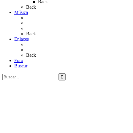
Back
Back
Música
Sevillanas
Salves a La Virgen del Rocío
Videos
Back
Enlaces
Al Rocío
Coros Rocieros
Back
Foro
Buscar