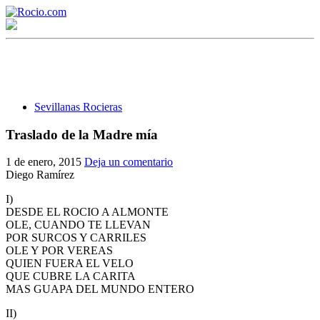
Sevillanas Rocieras
Traslado de la Madre mía
¡Bienvenido! Soy el asistente virtual de rocio.com.
1 de enero, 2015
Deja un comentario
Diego Ramírez
¿En qué puedo ayudarte?
I)
DESDE EL ROCIO A ALMONTE
OLE, CUANDO TE LLEVAN
Historia de la Virgen del Rocío
POR SURCOS Y CARRILES
OLE Y POR VEREAS
¿Cuándo es la romería del Rocío?
QUIEN FUERA EL VELO
QUE CUBRE LA CARITA
¿Cuántas hermandades participan en la romería?
MAS GUAPA DEL MUNDO ENTERO
¿Cuándo se construyó la primera ermita?
II)