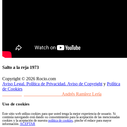
Salto a la reja 1973
Copyright © 2026 Rocio.com
Aviso Legal. Política de Privacidad. Aviso de Copyright
y
Política
de Cookies
Desarrollo y Diseño Web Sevilla
Andrés Ramírez Lería
Uso de cookies
Este sitio web utiliza cookies para que usted tenga la mejor experiencia de usuario. Si
continúa navegando está dando su consentimiento para la aceptación de las mencionadas
cookies y la aceptación de nuestra
política de cookies
, pinche el enlace para mayor
información.
ACEPTAR