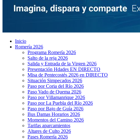
Inicio
Romería 2026
Programa Romería 2026
Salto de la reja 2026
Salida y Entrada de la Virgen 2026
Presentación Hdades EN DIRECTO
Misa de Pentecostés 2026 en DIRECTO
Situación Simpecados 2026
Paso por Coria del Río 2026
Paso Vado de Quema 2026
Paso por Villamanrique 2026
Paso por La Puebla del Río 2026
Paso por Bajo de Guía 2026
Bus Damas Horarios 2026
Momentos del Camino 2026
Tarifas aparcamientos
Altares de Culto 2026
Pases Romería 2026