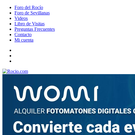
Foro del Rocío
Foro de Sevillanas
Videos
Libro de Visitas
Preguntas Frecuentes
Contacto
Mi cuenta