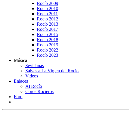
Rocío 2009
Rocío 2010
Rocío 2011
Rocío 2012
Rocío 2013
Rocío 2017
Rocio 2015
Rocío 2018
Rocío 2019
Rocío 2022
Rocío 2023
Música
Sevillanas
Salves a La Virgen del Rocío
Videos
Enlaces
Al Rocío
Coros Rocieros
Foro