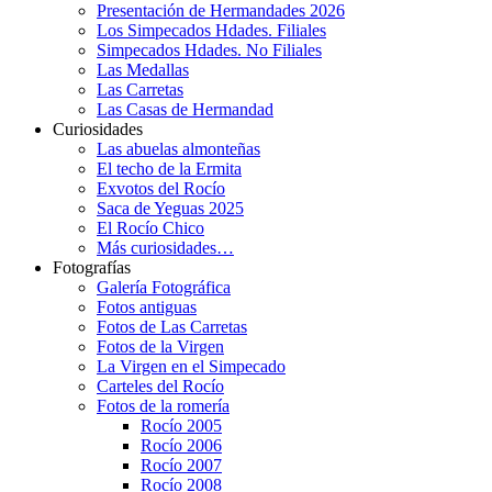
Presentación de Hermandades 2026
Los Simpecados Hdades. Filiales
Simpecados Hdades. No Filiales
Las Medallas
Las Carretas
Las Casas de Hermandad
Curiosidades
Las abuelas almonteñas
El techo de la Ermita
Exvotos del Rocío
Saca de Yeguas 2025
El Rocío Chico
Más curiosidades…
Fotografías
Galería Fotográfica
Fotos antiguas
Fotos de Las Carretas
Fotos de la Virgen
La Virgen en el Simpecado
Carteles del Rocío
Fotos de la romería
Rocío 2005
Rocío 2006
Rocío 2007
Rocío 2008