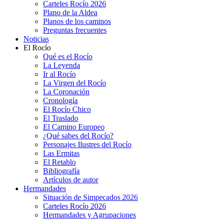
Carteles Rocío 2026
Plano de la Aldea
Planos de los caminos
Preguntas frecuentes
Noticias
El Rocío
Qué es el Rocío
La Leyenda
Ir al Rocío
La Virgen del Rocío
La Coronación
Cronología
El Rocío Chico
El Traslado
El Camino Europeo
¿Qué sabes del Rocío?
Personajes Ilustres del Rocío
Las Ermitas
El Retablo
Bibliografía
Artículos de autor
Hermandades
Situación de Simpecados 2026
Carteles Rocío 2026
Hermandades y Agrupaciones