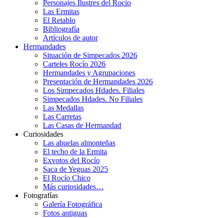
Personajes Ilustres del Rocío
Las Ermitas
El Retablo
Bibliografía
Artículos de autor
Hermandades
Situación de Simpecados 2026
Carteles Rocío 2026
Hermandades y Agrupaciones
Presentación de Hermandades 2026
Los Simpecados Hdades. Filiales
Simpecados Hdades. No Filiales
Las Medallas
Las Carretas
Las Casas de Hermandad
Curiosidades
Las abuelas almonteñas
El techo de la Ermita
Exvotos del Rocío
Saca de Yeguas 2025
El Rocío Chico
Más curiosidades…
Fotografías
Galería Fotográfica
Fotos antiguas