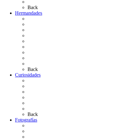
Artículos de autor
Back
Hermandades
Situación de Simpecados 2026
Carteles Rocío 2026
Hermandades y Agrupaciones
Presentación de Hermandades 2026
Los Simpecados Hdades. Filiales
Simpecados Hdades. No Filiales
Las Medallas
Las Carretas
Las Casas de Hermandad
Back
Curiosidades
Las abuelas almonteñas
El techo de la Ermita
Exvotos del Rocío
Saca de Yeguas 2025
El Rocío Chico
Más curiosidades…
Back
Fotografías
Galería Fotográfica
Fotos antiguas
Fotos de Las Carretas