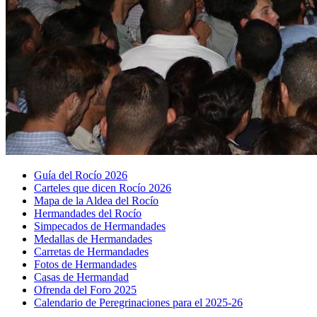
Guía del Rocío 2026
Carteles que dicen Rocío 2026
Mapa de la Aldea del Rocío
Hermandades del Rocío
Simpecados de Hermandades
Medallas de Hermandades
Carretas de Hermandades
Fotos de Hermandades
Casas de Hermandad
Ofrenda del Foro 2025
Calendario de Peregrinaciones para el 2025-26