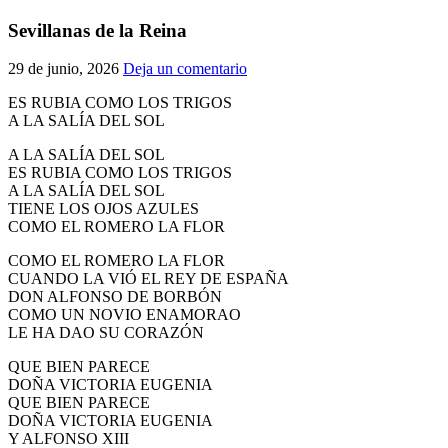
El traslado cada siete años
Sevillanas de la Reina
¿Cuales son los actos principales que se celebran en el
29 de junio, 2026
Deja un comentario
Rocío?
Quiero hacer el camino,¿que tengo que hacer?
ES RUBIA COMO LOS TRIGOS
A LA SALÍA DEL SOL
En el Rocío, ¿dónde me alojo?
A LA SALÍA DEL SOL
ES RUBIA COMO LOS TRIGOS
A LA SALÍA DEL SOL
TIENE LOS OJOS AZULES
COMO EL ROMERO LA FLOR
COMO EL ROMERO LA FLOR
CUANDO LA VIÓ EL REY DE ESPAÑA
DON ALFONSO DE BORBÓN
COMO UN NOVIO ENAMORAO
LE HA DAO SU CORAZÓN
QUE BIEN PARECE
DOÑA VICTORIA EUGENIA
QUE BIEN PARECE
DOÑA VICTORIA EUGENIA
Y ALFONSO XIII