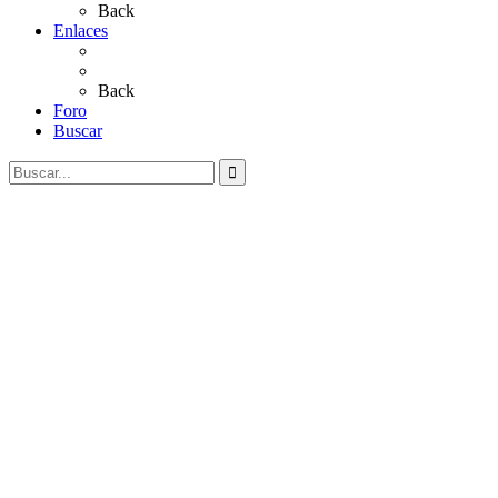
Back
Enlaces
Al Rocío
Coros Rocieros
Back
Foro
Buscar