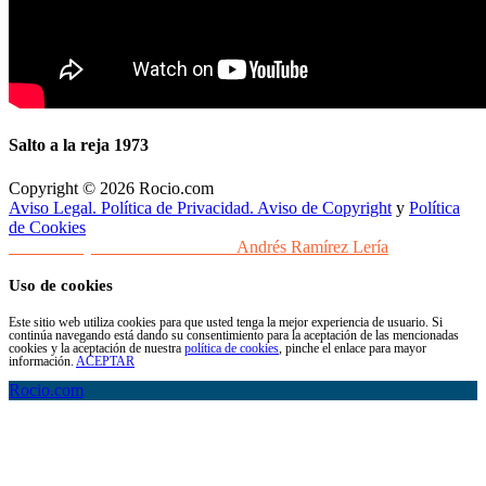
Salto a la reja 1973
Copyright © 2026 Rocio.com
Aviso Legal. Política de Privacidad. Aviso de Copyright
y
Política
de Cookies
Desarrollo y Diseño Web Sevilla
Andrés Ramírez Lería
Uso de cookies
Este sitio web utiliza cookies para que usted tenga la mejor experiencia de usuario. Si
continúa navegando está dando su consentimiento para la aceptación de las mencionadas
cookies y la aceptación de nuestra
política de cookies
, pinche el enlace para mayor
información.
ACEPTAR
Rocio.com