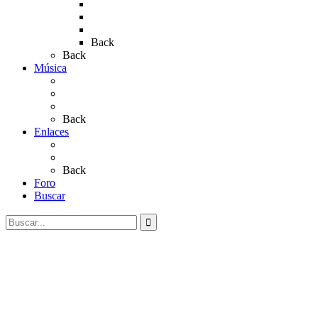
Rocío 2019
Rocío 2022
Rocío 2023
Back
Back
Música
Sevillanas
Salves a La Virgen del Rocío
Videos
Back
Enlaces
Al Rocío
Coros Rocieros
Back
Foro
Buscar