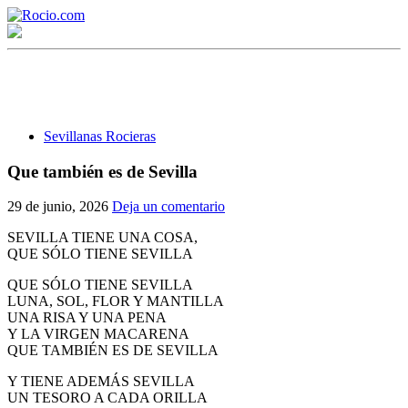
Sevillanas Rocieras
Que también es de Sevilla
¡Bienvenido! Soy el asistente virtual de rocio.com.
29 de junio, 2026
Deja un comentario
¿En qué puedo ayudarte?
SEVILLA TIENE UNA COSA,
QUE SÓLO TIENE SEVILLA
QUE SÓLO TIENE SEVILLA
Historia de la Virgen del Rocío
LUNA, SOL, FLOR Y MANTILLA
UNA RISA Y UNA PENA
¿Cuándo es la romería del Rocío?
Y LA VIRGEN MACARENA
QUE TAMBIÉN ES DE SEVILLA
¿Cuántas hermandades participan en la romería?
Y TIENE ADEMÁS SEVILLA
¿Cuándo se construyó la primera ermita?
UN TESORO A CADA ORILLA