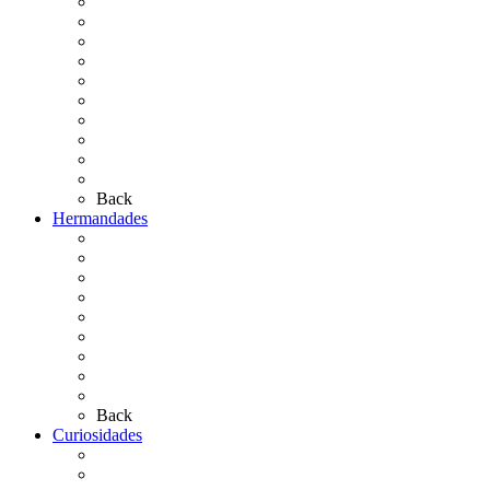
Cronología
El Rocío Chico
El Traslado
El Camino Europeo
¿Qué sabes del Rocío?
Personajes Ilustres del Rocío
Las Ermitas
El Retablo
Bibliografía
Artículos de autor
Back
Hermandades
Situación de Simpecados 2026
Carteles Rocío 2026
Hermandades y Agrupaciones
Presentación de Hermandades 2026
Los Simpecados Hdades. Filiales
Simpecados Hdades. No Filiales
Las Medallas
Las Carretas
Las Casas de Hermandad
Back
Curiosidades
Las abuelas almonteñas
El techo de la Ermita