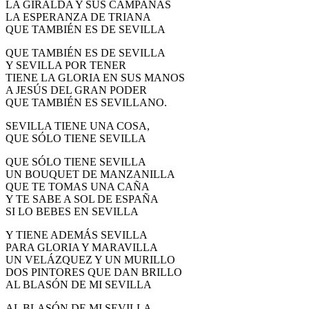
LA GIRALDA Y SUS CAMPANAS
El traslado cada siete años
LA ESPERANZA DE TRIANA
QUE TAMBIÉN ES DE SEVILLA
¿Cuales son los actos principales que se celebran en el
Rocío?
QUE TAMBIÉN ES DE SEVILLA
Y SEVILLA POR TENER
Quiero hacer el camino,¿que tengo que hacer?
TIENE LA GLORIA EN SUS MANOS
A JESÚS DEL GRAN PODER
En el Rocío, ¿dónde me alojo?
QUE TAMBIÉN ES SEVILLANO.
SEVILLA TIENE UNA COSA,
QUE SÓLO TIENE SEVILLA
QUE SÓLO TIENE SEVILLA
UN BOUQUET DE MANZANILLA
QUE TE TOMAS UNA CAÑA
Y TE SABE A SOL DE ESPAÑA
SI LO BEBES EN SEVILLA
Y TIENE ADEMÁS SEVILLA
PARA GLORIA Y MARAVILLA
UN VELÁZQUEZ Y UN MURILLO
DOS PINTORES QUE DAN BRILLO
AL BLASÓN DE MI SEVILLA
AL BLASÓN DE MI SEVILLA