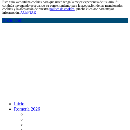
Este sitio web utiliza cookies para que usted tenga la mejor experiencia de usuario. Si
continúa navegando está dando su consentimiento para la aceptación de las mencionadas
cookies y la aceptación de nuestra
política de cookies
, pinche el enlace para mayor
información.
ACEPTAR
Rocio.com
Inicio
Romería 2026
Programa Romería 2026
Salto de la reja 2026
Salida y Entrada de la Virgen 2026
Presentación Hdades EN DIRECTO