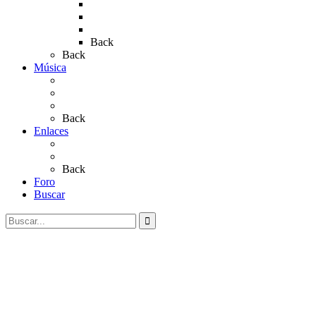
Rocío 2019
Rocío 2022
Rocío 2023
Back
Back
Música
Sevillanas
Salves a La Virgen del Rocío
Videos
Back
Enlaces
Al Rocío
Coros Rocieros
Back
Foro
Buscar