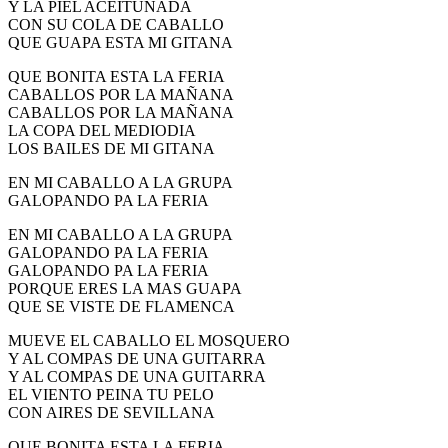
Y LA PIEL ACEITUNADA
El traslado cada siete años
CON SU COLA DE CABALLO
QUE GUAPA ESTA MI GITANA
¿Cuales son los actos principales que se celebran en el
Rocío?
QUE BONITA ESTA LA FERIA
CABALLOS POR LA MAÑANA
Quiero hacer el camino,¿que tengo que hacer?
CABALLOS POR LA MAÑANA
LA COPA DEL MEDIODIA
En el Rocío, ¿dónde me alojo?
LOS BAILES DE MI GITANA
EN MI CABALLO A LA GRUPA
GALOPANDO PA LA FERIA
EN MI CABALLO A LA GRUPA
GALOPANDO PA LA FERIA
GALOPANDO PA LA FERIA
PORQUE ERES LA MAS GUAPA
QUE SE VISTE DE FLAMENCA
MUEVE EL CABALLO EL MOSQUERO
Y AL COMPAS DE UNA GUITARRA
Y AL COMPAS DE UNA GUITARRA
EL VIENTO PEINA TU PELO
CON AIRES DE SEVILLANA
QUE BONITA ESTA LA FERIA