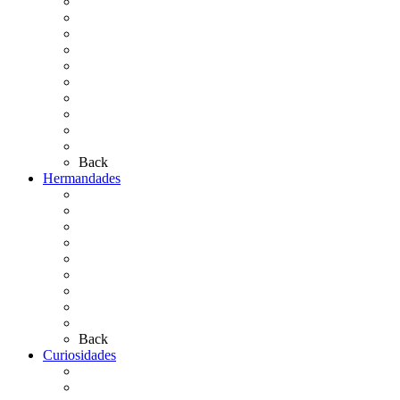
Cronología
El Rocío Chico
El Traslado
El Camino Europeo
¿Qué sabes del Rocío?
Personajes Ilustres del Rocío
Las Ermitas
El Retablo
Bibliografía
Artículos de autor
Back
Hermandades
Situación de Simpecados 2026
Carteles Rocío 2026
Hermandades y Agrupaciones
Presentación de Hermandades 2026
Los Simpecados Hdades. Filiales
Simpecados Hdades. No Filiales
Las Medallas
Las Carretas
Las Casas de Hermandad
Back
Curiosidades
Las abuelas almonteñas
El techo de la Ermita