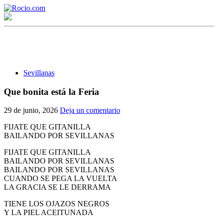
Sevillanas
Que bonita está la Feria
¡Bienvenido! Soy el asistente virtual de rocio.com.
29 de junio, 2026
Deja un comentario
¿En qué puedo ayudarte?
FIJATE QUE GITANILLA
BAILANDO POR SEVILLANAS
FIJATE QUE GITANILLA
Historia de la Virgen del Rocío
BAILANDO POR SEVILLANAS
BAILANDO POR SEVILLANAS
¿Cuándo es la romería del Rocío?
CUANDO SE PEGA LA VUELTA
LA GRACIA SE LE DERRAMA
¿Cuántas hermandades participan en la romería?
TIENE LOS OJAZOS NEGROS
¿Cuándo se construyó la primera ermita?
Y LA PIEL ACEITUNADA