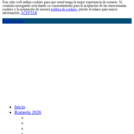
Este sitio web utiliza cookies para que usted tenga la mejor experiencia de usuario. Si
continúa navegando está dando su consentimiento para la aceptación de las mencionadas
cookies y la aceptación de nuestra
política de cookies
, pinche el enlace para mayor
información.
ACEPTAR
Rocio.com
Inicio
Romería 2026
Programa Romería 2026
Salto de la reja 2026
Salida y Entrada de la Virgen 2026
Presentación Hdades EN DIRECTO