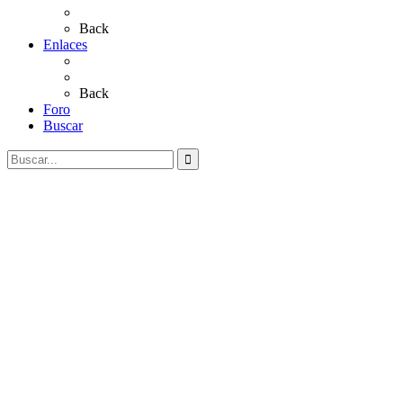
Videos
Back
Enlaces
Al Rocío
Coros Rocieros
Back
Foro
Buscar