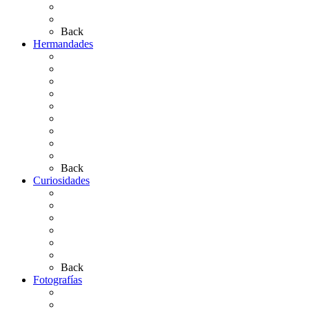
Bibliografía
Artículos de autor
Back
Hermandades
Situación de Simpecados 2026
Carteles Rocío 2026
Hermandades y Agrupaciones
Presentación de Hermandades 2026
Los Simpecados Hdades. Filiales
Simpecados Hdades. No Filiales
Las Medallas
Las Carretas
Las Casas de Hermandad
Back
Curiosidades
Las abuelas almonteñas
El techo de la Ermita
Exvotos del Rocío
Saca de Yeguas 2025
El Rocío Chico
Más curiosidades…
Back
Fotografías
Galería Fotográfica
Fotos antiguas