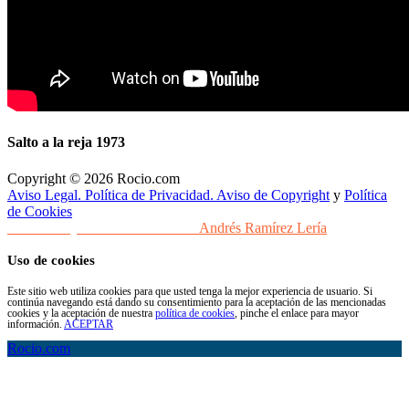
Salto a la reja 1973
Copyright © 2026 Rocio.com
Aviso Legal. Política de Privacidad. Aviso de Copyright
y
Política
de Cookies
Desarrollo y Diseño Web Sevilla
Andrés Ramírez Lería
Uso de cookies
Este sitio web utiliza cookies para que usted tenga la mejor experiencia de usuario. Si
continúa navegando está dando su consentimiento para la aceptación de las mencionadas
cookies y la aceptación de nuestra
política de cookies
, pinche el enlace para mayor
información.
ACEPTAR
Rocio.com