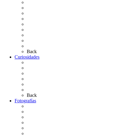
Situación de Simpecados 2026
Carteles Rocío 2026
Hermandades y Agrupaciones
Presentación de Hermandades 2026
Los Simpecados Hdades. Filiales
Simpecados Hdades. No Filiales
Las Medallas
Las Carretas
Las Casas de Hermandad
Back
Curiosidades
Las abuelas almonteñas
El techo de la Ermita
Exvotos del Rocío
Saca de Yeguas 2025
El Rocío Chico
Más curiosidades…
Back
Fotografías
Galería Fotográfica
Fotos antiguas
Fotos de Las Carretas
Fotos de la Virgen
La Virgen en el Simpecado
Carteles del Rocío