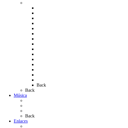
Fotos de la romería
Rocío 2005
Rocío 2006
Rocío 2007
Rocío 2008
Rocío 2009
Rocío 2010
Rocío 2011
Rocío 2012
Rocío 2013
Rocío 2017
Rocio 2015
Rocío 2018
Rocío 2019
Rocío 2022
Rocío 2023
Back
Back
Música
Sevillanas
Salves a La Virgen del Rocío
Videos
Back
Enlaces
Al Rocío