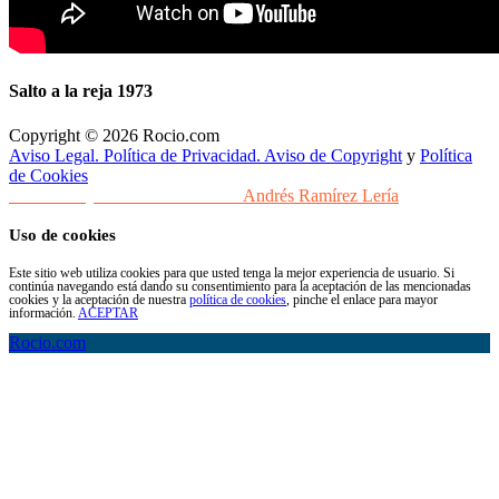
Salto a la reja 1973
Copyright © 2026 Rocio.com
Aviso Legal. Política de Privacidad. Aviso de Copyright
y
Política
de Cookies
Desarrollo y Diseño Web Sevilla
Andrés Ramírez Lería
Uso de cookies
Este sitio web utiliza cookies para que usted tenga la mejor experiencia de usuario. Si
continúa navegando está dando su consentimiento para la aceptación de las mencionadas
cookies y la aceptación de nuestra
política de cookies
, pinche el enlace para mayor
información.
ACEPTAR
Rocio.com