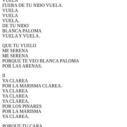
VUELA
FUERA DE TU NIDO VUELA.
El traslado cada siete años
VUELA
¿Cuales son los actos principales que se celebran en el
VUELA
Rocío?
VUELA,
DE TU NIDO
Quiero hacer el camino,¿que tengo que hacer?
BLANCA PALOMA
VUELA Y VUELA.
En el Rocío, ¿dónde me alojo?
QUE TU VUELO
ME SERENA
ME SERENA
PORQUE TE VEO BLANCA PALOMA
POR LAS ARENAS.
II
YA CLAREA
POR LA MARISMA CLAREA.
YA CLAREA
YA CLAREA
YA CLAREA,
POR LOS PINARES
POR LA MARISMA
YA CLAREA.
PORQUE TU CARA