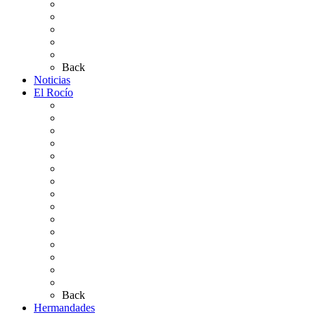
Pases Romería 2026
Carteles Rocío 2026
Plano de la Aldea
Planos de los caminos
Preguntas frecuentes
Back
Noticias
El Rocío
Qué es el Rocío
La Leyenda
Ir al Rocío
La Virgen del Rocío
La Coronación
Cronología
El Rocío Chico
El Traslado
El Camino Europeo
¿Qué sabes del Rocío?
Personajes Ilustres del Rocío
Las Ermitas
El Retablo
Bibliografía
Artículos de autor
Back
Hermandades