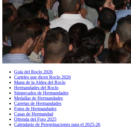
Guía del Rocío 2026
Carteles que dicen Rocío 2026
Mapa de la Aldea del Rocío
Hermandades del Rocío
Simpecados de Hermandades
Medallas de Hermandades
Carretas de Hermandades
Fotos de Hermandades
Casas de Hermandad
Ofrenda del Foro 2025
Calendario de Peregrinaciones para el 2025-26