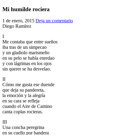
El traslado cada siete años
Mi humilde rociera
¿Cuales son los actos principales que se celebran en el
1 de enero, 2015
Deja un comentario
Rocío?
Diego Ramírez
Quiero hacer el camino,¿que tengo que hacer?
I
En el Rocío, ¿dónde me alojo?
Me contaba que entre sueños
iba tras de un simpecao
y un gladiolo marismeño
en su pelo se había enredao
y con lágrimas en los ojos
sin querer se ha desvelao.
II
Cómo me gusta ese duende
que deja su pandereta,
la emoción y la alegría
en su cara se refleja
cuando el Aire de Camino
canta coplas rocieras.
III
Una concha peregrina
en su cuello por bandera