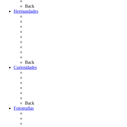
Artículos de autor
Back
Hermandades
Situación de Simpecados 2026
Carteles Rocío 2026
Hermandades y Agrupaciones
Presentación de Hermandades 2026
Los Simpecados Hdades. Filiales
Simpecados Hdades. No Filiales
Las Medallas
Las Carretas
Las Casas de Hermandad
Back
Curiosidades
Las abuelas almonteñas
El techo de la Ermita
Exvotos del Rocío
Saca de Yeguas 2025
El Rocío Chico
Más curiosidades…
Back
Fotografías
Galería Fotográfica
Fotos antiguas
Fotos de Las Carretas