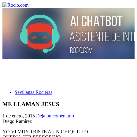
¡Bienvenido! Soy el asistente virtual de rocio.com.
¿En qué puedo ayudarte?
Sevillanas Rocieras
Historia de la Virgen del Rocío
ME LLAMAN JESUS
¿Cuándo es la romería del Rocío?
1 de enero, 2015
Deja un comentario
¿Cuántas hermandades participan en la romería?
Diego Ramírez
YO VI MUY TRISTE A UN CHIQUILLO
¿Cuándo se construyó la primera ermita?