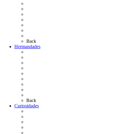
El Camino Europeo
¿Qué sabes del Rocío?
Personajes Ilustres del Rocío
Las Ermitas
El Retablo
Bibliografía
Artículos de autor
Back
Hermandades
Situación de Simpecados 2026
Carteles Rocío 2026
Hermandades y Agrupaciones
Presentación de Hermandades 2026
Los Simpecados Hdades. Filiales
Simpecados Hdades. No Filiales
Las Medallas
Las Carretas
Las Casas de Hermandad
Back
Curiosidades
Las abuelas almonteñas
El techo de la Ermita
Exvotos del Rocío
Saca de Yeguas 2025
El Rocío Chico