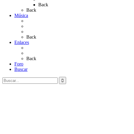
Back
Back
Música
Sevillanas
Salves a La Virgen del Rocío
Videos
Back
Enlaces
Al Rocío
Coros Rocieros
Back
Foro
Buscar