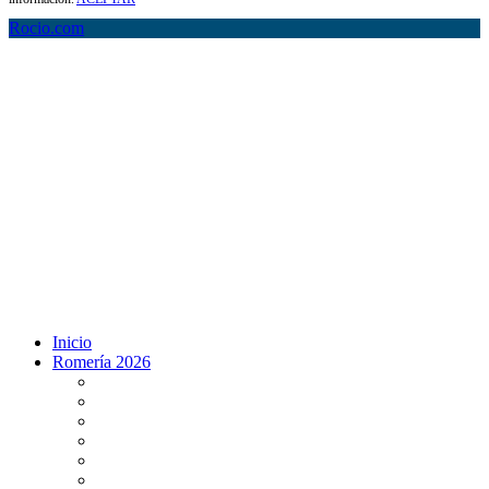
Rocio.com
Inicio
Romería 2026
Programa Romería 2026
Salto de la reja 2026
Salida y Entrada de la Virgen 2026
Presentación Hdades EN DIRECTO
Misa de Pentecostés 2026 en DIRECTO
Situación Simpecados 2026