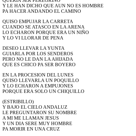
QUERIA SER PEREGRINO
Y LE HAN DICHO QUE AUN NO ES HOMBRE
El traslado cada siete años
PA HACER ANDANDO EL CAMINO
¿Cuales son los actos principales que se celebran en el
Rocío?
QUISO EMPUJAR LA CARRETA
CUANDO SE ATASCO EN LA ARENA
Quiero hacer el camino,¿que tengo que hacer?
LO ECHARON PORQUE ERA UN NIÑO
Y LO VI LLORAR DE PENA
En el Rocío, ¿dónde me alojo?
DESEO LLEVAR LA YUNTA
GUIARLA POR LOS SENDEROS
PERO NO LE DAN LA AHIJADA
QUE ES CHICO PA SER BOYERO
EN LA PROCESION DEL LUNES
QUISO LLEVARLA UN POQUILLO
Y LO ECHARON A EMPUJONES
PORQUE ERA SOLO UN CHIQUILLO
(ESTRIBILLO)
Y BAJO EL CIELO ANDALUZ
LE PREGUNTARON SU NOMBRE
A MI ME LLAMAN JESUS
Y UN DIA SERE MUY HOMBRE
PA MORIR EN UNA CRUZ