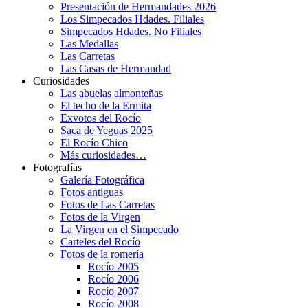
Presentación de Hermandades 2026
Los Simpecados Hdades. Filiales
Simpecados Hdades. No Filiales
Las Medallas
Las Carretas
Las Casas de Hermandad
Curiosidades
Las abuelas almonteñas
El techo de la Ermita
Exvotos del Rocío
Saca de Yeguas 2025
El Rocío Chico
Más curiosidades…
Fotografías
Galería Fotográfica
Fotos antiguas
Fotos de Las Carretas
Fotos de la Virgen
La Virgen en el Simpecado
Carteles del Rocío
Fotos de la romería
Rocío 2005
Rocío 2006
Rocío 2007
Rocío 2008