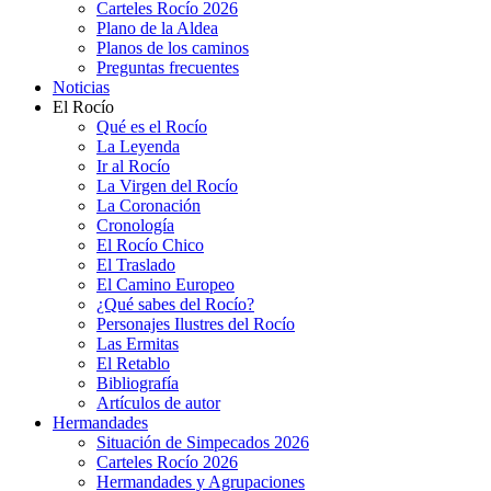
Carteles Rocío 2026
Plano de la Aldea
Planos de los caminos
Preguntas frecuentes
Noticias
El Rocío
Qué es el Rocío
La Leyenda
Ir al Rocío
La Virgen del Rocío
La Coronación
Cronología
El Rocío Chico
El Traslado
El Camino Europeo
¿Qué sabes del Rocío?
Personajes Ilustres del Rocío
Las Ermitas
El Retablo
Bibliografía
Artículos de autor
Hermandades
Situación de Simpecados 2026
Carteles Rocío 2026
Hermandades y Agrupaciones