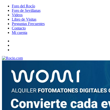
Foro del Rocío
Foro de Sevillanas
Videos
Libro de Visitas
Preguntas Frecuentes
Contacto
Mi cuenta