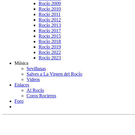
Rocío 2009
Rocío 2010
Rocío 2011
Rocío 2012
Rocío 2013
Rocío 2017
Rocio 2015
Rocío 2018
Rocío 2019
Rocío 2022
Rocío 2023
Música
Sevillanas
Salves a La Virgen del Rocío
Videos
Enlaces
Al Rocío
Coros Rocieros
Foro