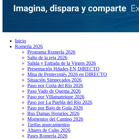
Inicio
Romería 2026
Programa Romería 2026
Salto de la reja 2026
Salida y Entrada de la Virgen 2026
Presentación Hdades EN DIRECTO
Misa de Pentecostés 2026 en DIRECTO
Situación Simpecados 2026
Paso por Coria del Río 2026
Paso Vado de Quema 2026
Paso por Villamanrique 2026
Paso por La Puebla del Río 2026
Paso por Bajo de Guía 2026
Bus Damas Horarios 2026
Momentos del Camino 2026
Tarifas aparcamientos
Altares de Culto 2026
Pases Romería 2026