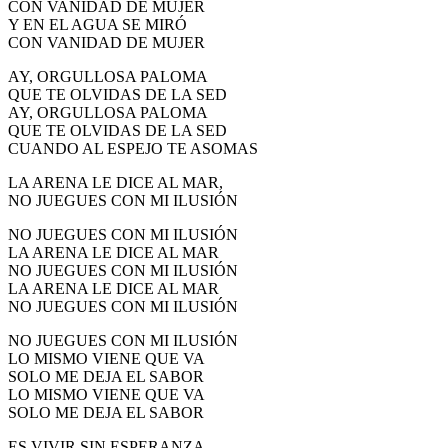
CON VANIDAD DE MUJER
El traslado cada siete años
Y EN EL AGUA SE MIRÓ
CON VANIDAD DE MUJER
¿Cuales son los actos principales que se celebran en el
Rocío?
AY, ORGULLOSA PALOMA
QUE TE OLVIDAS DE LA SED
Quiero hacer el camino,¿que tengo que hacer?
AY, ORGULLOSA PALOMA
QUE TE OLVIDAS DE LA SED
En el Rocío, ¿dónde me alojo?
CUANDO AL ESPEJO TE ASOMAS
LA ARENA LE DICE AL MAR,
NO JUEGUES CON MI ILUSIÓN
NO JUEGUES CON MI ILUSIÓN
LA ARENA LE DICE AL MAR
NO JUEGUES CON MI ILUSIÓN
LA ARENA LE DICE AL MAR
NO JUEGUES CON MI ILUSIÓN
NO JUEGUES CON MI ILUSIÓN
LO MISMO VIENE QUE VA
SOLO ME DEJA EL SABOR
LO MISMO VIENE QUE VA
SOLO ME DEJA EL SABOR
ES VIVIR SIN ESPERANZA