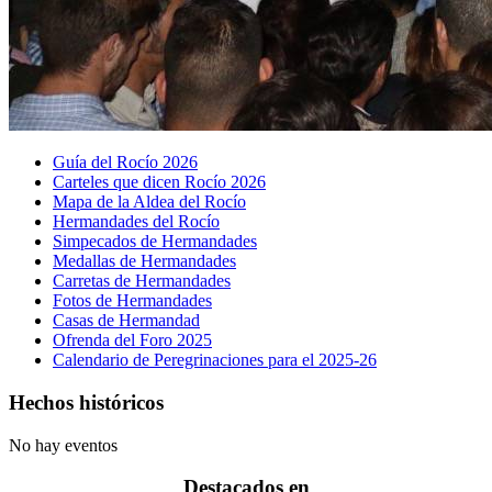
Guía del Rocío 2026
Carteles que dicen Rocío 2026
Mapa de la Aldea del Rocío
Hermandades del Rocío
Simpecados de Hermandades
Medallas de Hermandades
Carretas de Hermandades
Fotos de Hermandades
Casas de Hermandad
Ofrenda del Foro 2025
Calendario de Peregrinaciones para el 2025-26
Hechos históricos
No hay eventos
Destacados en