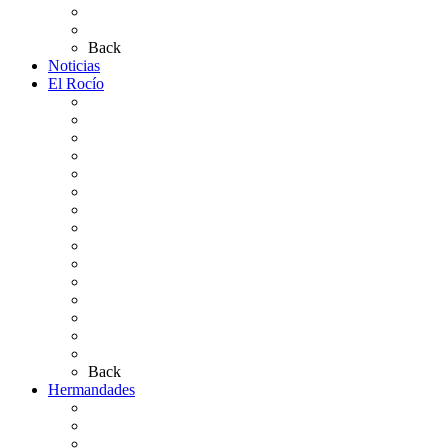
Planos de los caminos
Preguntas frecuentes
Back
Noticias
El Rocío
Qué es el Rocío
La Leyenda
Ir al Rocío
La Virgen del Rocío
La Coronación
Cronología
El Rocío Chico
El Traslado
El Camino Europeo
¿Qué sabes del Rocío?
Personajes Ilustres del Rocío
Las Ermitas
El Retablo
Bibliografía
Artículos de autor
Back
Hermandades
Situación de Simpecados 2026
Carteles Rocío 2026
Hermandades y Agrupaciones