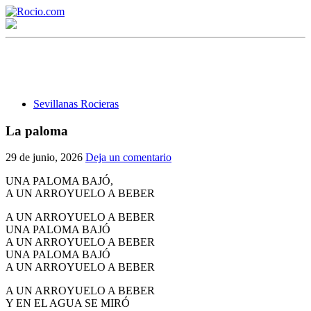
Sevillanas Rocieras
La paloma
¡Bienvenido! Soy el asistente virtual de rocio.com.
29 de junio, 2026
Deja un comentario
¿En qué puedo ayudarte?
UNA PALOMA BAJÓ,
A UN ARROYUELO A BEBER
A UN ARROYUELO A BEBER
Historia de la Virgen del Rocío
UNA PALOMA BAJÓ
A UN ARROYUELO A BEBER
¿Cuándo es la romería del Rocío?
UNA PALOMA BAJÓ
A UN ARROYUELO A BEBER
¿Cuántas hermandades participan en la romería?
A UN ARROYUELO A BEBER
¿Cuándo se construyó la primera ermita?
Y EN EL AGUA SE MIRÓ