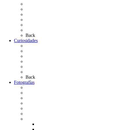
Presentación de Hermandades 2026
Los Simpecados Hdades. Filiales
Simpecados Hdades. No Filiales
Las Medallas
Las Carretas
Las Casas de Hermandad
Back
Curiosidades
Las abuelas almonteñas
El techo de la Ermita
Exvotos del Rocío
Saca de Yeguas 2025
El Rocío Chico
Más curiosidades…
Back
Fotografías
Galería Fotográfica
Fotos antiguas
Fotos de Las Carretas
Fotos de la Virgen
La Virgen en el Simpecado
Carteles del Rocío
Fotos de la romería
Rocío 2005
Rocío 2006