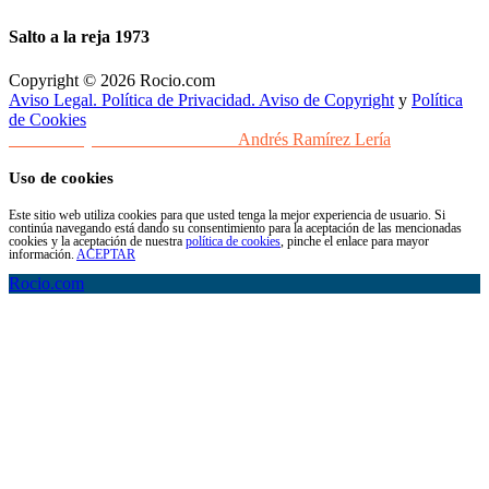
Salto a la reja 1973
Copyright © 2026 Rocio.com
Aviso Legal. Política de Privacidad. Aviso de Copyright
y
Política
de Cookies
Desarrollo y Diseño Web Sevilla
Andrés Ramírez Lería
Uso de cookies
Este sitio web utiliza cookies para que usted tenga la mejor experiencia de usuario. Si
continúa navegando está dando su consentimiento para la aceptación de las mencionadas
cookies y la aceptación de nuestra
política de cookies
, pinche el enlace para mayor
información.
ACEPTAR
Rocio.com