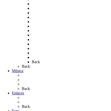
Rocío 2007
Rocío 2008
Rocío 2009
Rocío 2010
Rocío 2011
Rocío 2012
Rocío 2013
Rocío 2017
Rocio 2015
Rocío 2018
Rocío 2019
Rocío 2022
Rocío 2023
Back
Back
Música
Sevillanas
Salves a La Virgen del Rocío
Videos
Back
Enlaces
Al Rocío
Coros Rocieros
Back
Foro