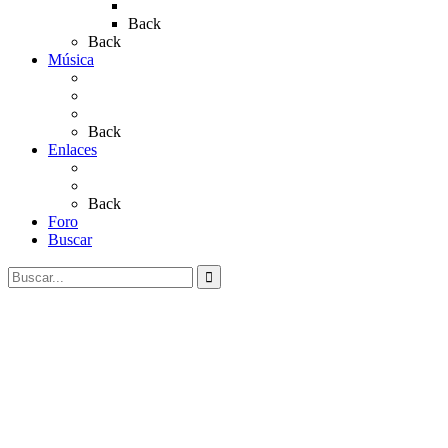
Rocío 2023
Back
Back
Música
Sevillanas
Salves a La Virgen del Rocío
Videos
Back
Enlaces
Al Rocío
Coros Rocieros
Back
Foro
Buscar