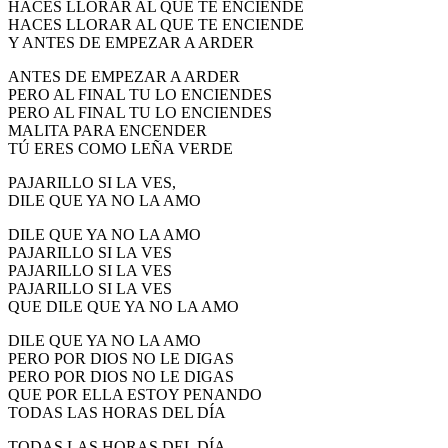
HACES LLORAR AL QUE TE ENCIENDE
El traslado cada siete años
HACES LLORAR AL QUE TE ENCIENDE
Y ANTES DE EMPEZAR A ARDER
¿Cuales son los actos principales que se celebran en el
Rocío?
ANTES DE EMPEZAR A ARDER
PERO AL FINAL TU LO ENCIENDES
Quiero hacer el camino,¿que tengo que hacer?
PERO AL FINAL TU LO ENCIENDES
MALITA PARA ENCENDER
En el Rocío, ¿dónde me alojo?
TÚ ERES COMO LEÑA VERDE
PAJARILLO SI LA VES,
DILE QUE YA NO LA AMO
DILE QUE YA NO LA AMO
PAJARILLO SI LA VES
PAJARILLO SI LA VES
PAJARILLO SI LA VES
QUE DILE QUE YA NO LA AMO
DILE QUE YA NO LA AMO
PERO POR DIOS NO LE DIGAS
PERO POR DIOS NO LE DIGAS
QUE POR ELLA ESTOY PENANDO
TODAS LAS HORAS DEL DÍA
TODAS LAS HORAS DEL DÍA