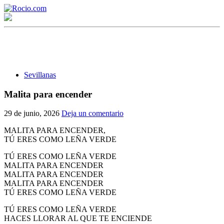
Sevillanas
Malita para encender
¡Bienvenido! Soy el asistente virtual de rocio.com.
29 de junio, 2026
Deja un comentario
¿En qué puedo ayudarte?
MALITA PARA ENCENDER,
TÚ ERES COMO LEÑA VERDE
TÚ ERES COMO LEÑA VERDE
Historia de la Virgen del Rocío
MALITA PARA ENCENDER
MALITA PARA ENCENDER
¿Cuándo es la romería del Rocío?
MALITA PARA ENCENDER
TÚ ERES COMO LEÑA VERDE
¿Cuántas hermandades participan en la romería?
TÚ ERES COMO LEÑA VERDE
¿Cuándo se construyó la primera ermita?
HACES LLORAR AL QUE TE ENCIENDE