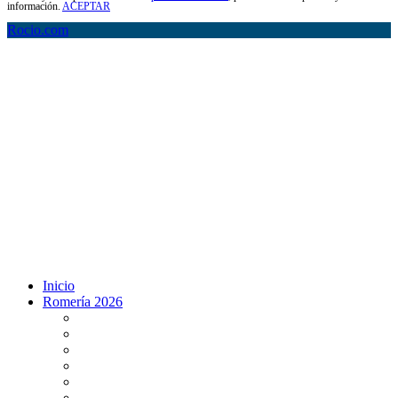
información.
ACEPTAR
Rocio.com
Inicio
Romería 2026
Programa Romería 2026
Salto de la reja 2026
Salida y Entrada de la Virgen 2026
Presentación Hdades EN DIRECTO
Misa de Pentecostés 2026 en DIRECTO
Situación Simpecados 2026