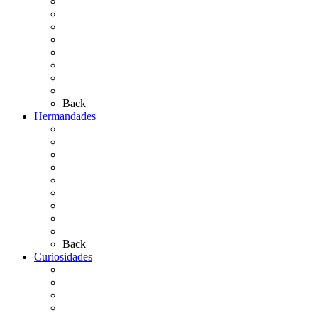
El Traslado
El Camino Europeo
¿Qué sabes del Rocío?
Personajes Ilustres del Rocío
Las Ermitas
El Retablo
Bibliografía
Artículos de autor
Back
Hermandades
Situación de Simpecados 2026
Carteles Rocío 2026
Hermandades y Agrupaciones
Presentación de Hermandades 2026
Los Simpecados Hdades. Filiales
Simpecados Hdades. No Filiales
Las Medallas
Las Carretas
Las Casas de Hermandad
Back
Curiosidades
Las abuelas almonteñas
El techo de la Ermita
Exvotos del Rocío
Saca de Yeguas 2025