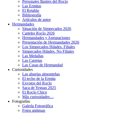
Personajes Ilustres del Rocío
Las Ermitas
El Retablo
Bibliografía
Artículos de autor
Hermandades
Situación de Simpecados 2026
Carteles Rocío 2026
Hermandades y Agrupaciones
Presentación de Hermandades 2026
Los Simpecados Hdades. Filiales
Simpecados Hdades. No Filiales
Las Medallas
Las Carretas
Las Casas de Hermandad
Curiosidades
Las abuelas almonteñas
El techo de la Ermita
Exvotos del Rocío
Saca de Yeguas 2025
El Rocío Chico
Más curiosidades…
Fotografías
Galería Fotográfica
Fotos antiguas