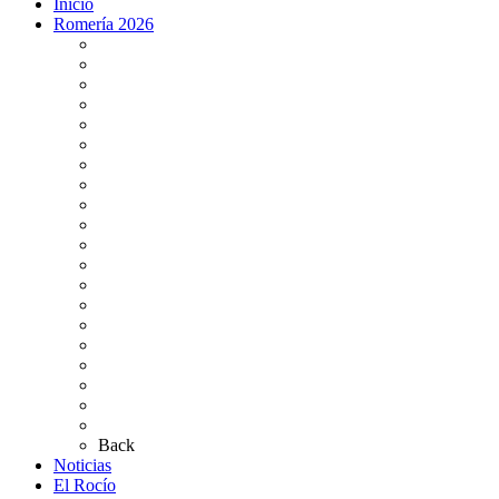
Inicio
Romería 2026
Programa Romería 2026
Salto de la reja 2026
Salida y Entrada de la Virgen 2026
Presentación Hdades EN DIRECTO
Misa de Pentecostés 2026 en DIRECTO
Situación Simpecados 2026
Paso por Coria del Río 2026
Paso Vado de Quema 2026
Paso por Villamanrique 2026
Paso por La Puebla del Río 2026
Paso por Bajo de Guía 2026
Bus Damas Horarios 2026
Momentos del Camino 2026
Tarifas aparcamientos
Altares de Culto 2026
Pases Romería 2026
Carteles Rocío 2026
Plano de la Aldea
Planos de los caminos
Preguntas frecuentes
Back
Noticias
El Rocío