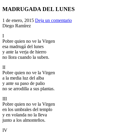
El traslado cada siete años
MADRUGADA DEL LUNES
¿Cuales son los actos principales que se celebran en el
1 de enero, 2015
Deja un comentario
Rocío?
Diego Ramírez
Quiero hacer el camino,¿que tengo que hacer?
I
En el Rocío, ¿dónde me alojo?
Pobre quien no ve la Virgen
esa madrugá del lunes
y ante la verja de hierro
no llora cuando la suben.
II
Pobre quien no ve la Virgen
a la media luz del alba
y ante su paso de palio
no se arrodilla a sus plantas.
III
Pobre quien no ve la Virgen
en los umbrales del templo
y en volanda no la lleva
junto a los almonteños.
IV