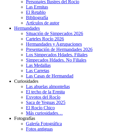
Personajes Ilustres del Rocío
Las Ermitas
El Retablo
Bibliografía
Artículos de autor
Hermandades
Situación de Simpecados 2026
Carteles Rocío 2026
Hermandades y Agrupaciones
Presentación de Hermandades 2026
Los Simpecados Hdades. Filiales
Simpecados Hdades. No Filiales
Las Medallas
Las Carretas
Las Casas de Hermandad
Curiosidades
Las abuelas almonteñas
El techo de la Ermita
Exvotos del Rocío
Saca de Yeguas 2025
El Rocío Chico
Más curiosidades…
Fotografías
Galería Fotográfica
Fotos antiguas