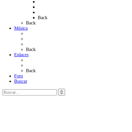
Rocío 2019
Rocío 2022
Rocío 2023
Back
Back
Música
Sevillanas
Salves a La Virgen del Rocío
Videos
Back
Enlaces
Al Rocío
Coros Rocieros
Back
Foro
Buscar