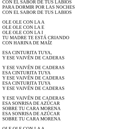
CON EL SABOR DE TUS LABIOS
El traslado cada siete años
PARA DORMIR POR LAS NOCHES
CON EL SABOR DE TUS LABIOS
¿Cuales son los actos principales que se celebran en el
Rocío?
OLE OLE CON LA A
OLE OLE CON LA E
Quiero hacer el camino,¿que tengo que hacer?
OLE OLE CON LA I
TU MADRE TE ESTÁ CRIANDO
En el Rocío, ¿dónde me alojo?
CON HARINA DE MAÍZ
ESA CINTURITA TUYA,
Y ESE VAIVÉN DE CADERAS
Y ESE VAIVÉN DE CADERAS
ESA CINTURITA TUYA
Y ESE VAIVÉN DE CADERAS
ESA CINTURITA TUYA
Y ESE VAIVÉN DE CADERAS
Y ESE VAIVÉN DE CADERAS
ESA SONRISA DE AZÚCAR
SOBRE TU CARA MORENA
ESA SONRISA DE AZÚCAR
SOBRE TU CARA MORENA
OLE OLE CON LA A