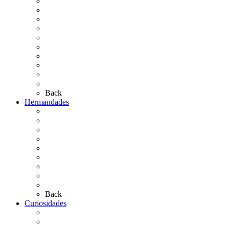
Cronología
El Rocío Chico
El Traslado
El Camino Europeo
¿Qué sabes del Rocío?
Personajes Ilustres del Rocío
Las Ermitas
El Retablo
Bibliografía
Artículos de autor
Back
Hermandades
Situación de Simpecados 2026
Carteles Rocío 2026
Hermandades y Agrupaciones
Presentación de Hermandades 2026
Los Simpecados Hdades. Filiales
Simpecados Hdades. No Filiales
Las Medallas
Las Carretas
Las Casas de Hermandad
Back
Curiosidades
Las abuelas almonteñas
El techo de la Ermita