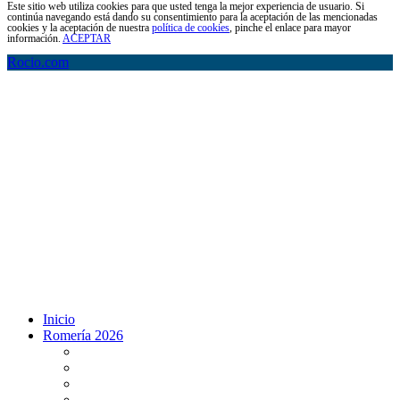
Este sitio web utiliza cookies para que usted tenga la mejor experiencia de usuario. Si
continúa navegando está dando su consentimiento para la aceptación de las mencionadas
cookies y la aceptación de nuestra
política de cookies
, pinche el enlace para mayor
información.
ACEPTAR
Rocio.com
Inicio
Romería 2026
Programa Romería 2026
Salto de la reja 2026
Salida y Entrada de la Virgen 2026
Presentación Hdades EN DIRECTO