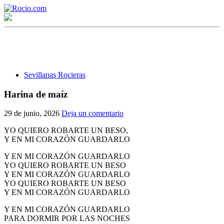
Sevillanas Rocieras
Harina de maíz
¡Bienvenido! Soy el asistente virtual de rocio.com.
29 de junio, 2026
Deja un comentario
¿En qué puedo ayudarte?
YO QUIERO ROBARTE UN BESO,
Y EN MI CORAZÓN GUARDARLO
Y EN MI CORAZÓN GUARDARLO
Historia de la Virgen del Rocío
YO QUIERO ROBARTE UN BESO
Y EN MI CORAZÓN GUARDARLO
¿Cuándo es la romería del Rocío?
YO QUIERO ROBARTE UN BESO
Y EN MI CORAZÓN GUARDARLO
¿Cuántas hermandades participan en la romería?
Y EN MI CORAZÓN GUARDARLO
¿Cuándo se construyó la primera ermita?
PARA DORMIR POR LAS NOCHES