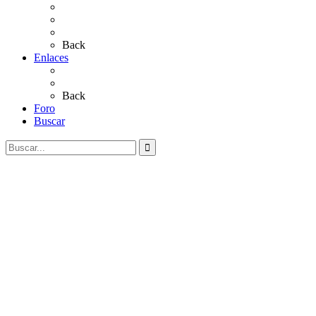
Sevillanas
Salves a La Virgen del Rocío
Videos
Back
Enlaces
Al Rocío
Coros Rocieros
Back
Foro
Buscar