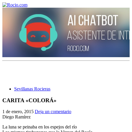
¡Bienvenido! Soy el asistente virtual de rocio.com.
¿En qué puedo ayudarte?
Sevillanas Rocieras
Historia de la Virgen del Rocío
CARITA «COLORÁ»
¿Cuándo es la romería del Rocío?
1 de enero, 2015
Deja un comentario
¿Cuántas hermandades participan en la romería?
Diego Ramírez
La luna se peinaba en los espejos del río
¿Cuándo se construyó la primera ermita?