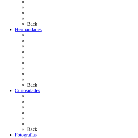
Las Ermitas
El Retablo
Bibliografía
Artículos de autor
Back
Hermandades
Situación de Simpecados 2026
Carteles Rocío 2026
Hermandades y Agrupaciones
Presentación de Hermandades 2026
Los Simpecados Hdades. Filiales
Simpecados Hdades. No Filiales
Las Medallas
Las Carretas
Las Casas de Hermandad
Back
Curiosidades
Las abuelas almonteñas
El techo de la Ermita
Exvotos del Rocío
Saca de Yeguas 2025
El Rocío Chico
Más curiosidades…
Back
Fotografías