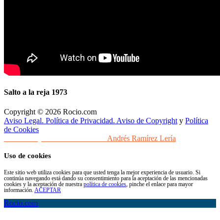
Salto a la reja 1973
Copyright © 2026 Rocio.com
Aviso Legal. Política de Privacidad. Aviso de Copyright
y
Política
de Cookies
Desarrollo y Diseño Web Sevilla
Andrés Ramírez Lería
Uso de cookies
Este sitio web utiliza cookies para que usted tenga la mejor experiencia de usuario. Si
continúa navegando está dando su consentimiento para la aceptación de las mencionadas
cookies y la aceptación de nuestra
política de cookies
, pinche el enlace para mayor
información.
ACEPTAR
Rocio.com