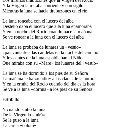
Los mismos tirabuzones que la Virgen del Rocío
Y la Virgen la miraba sonriente y con sigilo
El traslado cada siete años
Mientras la luna se hacía tirabuzones en el río
¿Cuales son los actos principales que se celebran en el
Rocío?
La luna roneaba con el lucero del alba
Destello daba el lucero que a la luna enamoraba
Quiero hacer el camino,¿que tengo que hacer?
Y en la noche del Rocío cuando nace la mañana
Se ve ronear a la luna con el lucero del alba
En el Rocío, ¿dónde me alojo?
La luna se probaba de lunares un «vestío»
«pa» cantarle a las candelas en la noche del camino
Y los cantes de la luna espabilaban al Niño
Que miraba con su «Mare» los lunares del «vestío»
La luna se ha dormido a los pies de su Señora
La mañana le ha «rendío» a las claras de la aurora
Y en la ermita del Rocío cuando del día es la hora
Se ve a la luna «dormía» a los pies de su Señora
Estribillo
Y cuando sintió la luna
De la Virgen la «mirá»
Se le puso a la luna
La carita «colorá»