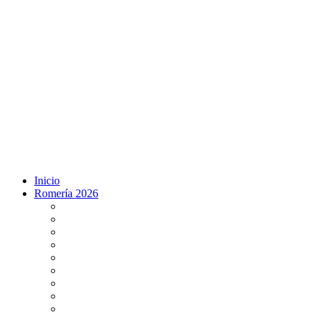
Inicio
Romería 2026
Programa Romería 2026
Salto de la reja 2026
Salida y Entrada de la Virgen 2026
Presentación Hdades EN DIRECTO
Misa de Pentecostés 2026 en DIRECTO
Situación Simpecados 2026
Paso por Coria del Río 2026
Paso Vado de Quema 2026
Paso por Villamanrique 2026