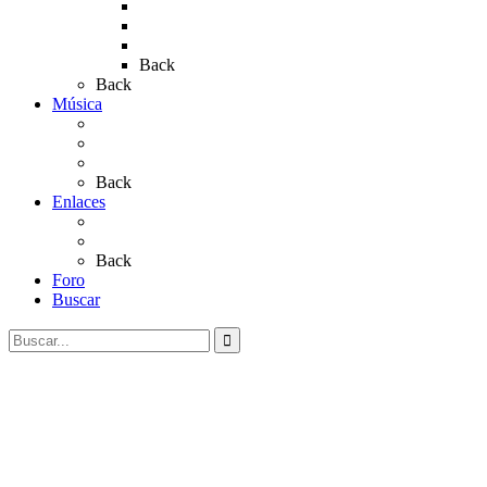
Rocío 2019
Rocío 2022
Rocío 2023
Back
Back
Música
Sevillanas
Salves a La Virgen del Rocío
Videos
Back
Enlaces
Al Rocío
Coros Rocieros
Back
Foro
Buscar