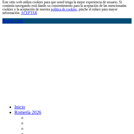
Este sitio web utiliza cookies para que usted tenga la mejor experiencia de usuario. Si
continúa navegando está dando su consentimiento para la aceptación de las mencionadas
cookies y la aceptación de nuestra
política de cookies
, pinche el enlace para mayor
información.
ACEPTAR
Rocio.com
Inicio
Romería 2026
Programa Romería 2026
Salto de la reja 2026
Salida y Entrada de la Virgen 2026
Presentación Hdades EN DIRECTO