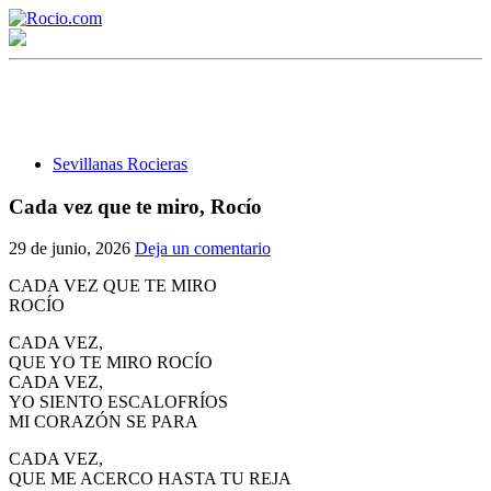
Sevillanas Rocieras
Cada vez que te miro, Rocío
¡Bienvenido! Soy el asistente virtual de rocio.com.
29 de junio, 2026
Deja un comentario
¿En qué puedo ayudarte?
CADA VEZ QUE TE MIRO
ROCÍO
CADA VEZ,
Historia de la Virgen del Rocío
QUE YO TE MIRO ROCÍO
CADA VEZ,
¿Cuándo es la romería del Rocío?
YO SIENTO ESCALOFRÍOS
MI CORAZÓN SE PARA
¿Cuántas hermandades participan en la romería?
CADA VEZ,
¿Cuándo se construyó la primera ermita?
QUE ME ACERCO HASTA TU REJA