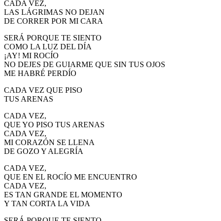
CADA VEZ,
El traslado cada siete años
LAS LÁGRIMAS NO DEJAN
DE CORRER POR MI CARA
¿Cuales son los actos principales que se celebran en el
Rocío?
SERÁ PORQUE TE SIENTO
COMO LA LUZ DEL DÍA
Quiero hacer el camino,¿que tengo que hacer?
¡AY! MI ROCÍO
NO DEJES DE GUIARME QUE SIN TUS OJOS
En el Rocío, ¿dónde me alojo?
ME HABRÉ PERDÍO
CADA VEZ QUE PISO
TUS ARENAS
CADA VEZ,
QUE YO PISO TUS ARENAS
CADA VEZ,
MI CORAZÓN SE LLENA
DE GOZO Y ALEGRÍA
CADA VEZ,
QUE EN EL ROCÍO ME ENCUENTRO
CADA VEZ,
ES TAN GRANDE EL MOMENTO
Y TAN CORTA LA VIDA
SERÁ PORQUE TE SIENTO