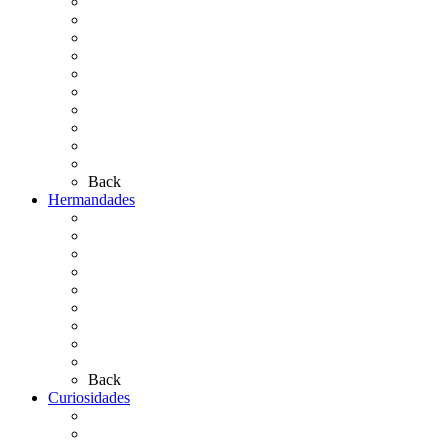
Cronología
El Rocío Chico
El Traslado
El Camino Europeo
¿Qué sabes del Rocío?
Personajes Ilustres del Rocío
Las Ermitas
El Retablo
Bibliografía
Artículos de autor
Back
Hermandades
Situación de Simpecados 2026
Carteles Rocío 2026
Hermandades y Agrupaciones
Presentación de Hermandades 2026
Los Simpecados Hdades. Filiales
Simpecados Hdades. No Filiales
Las Medallas
Las Carretas
Las Casas de Hermandad
Back
Curiosidades
Las abuelas almonteñas
El techo de la Ermita