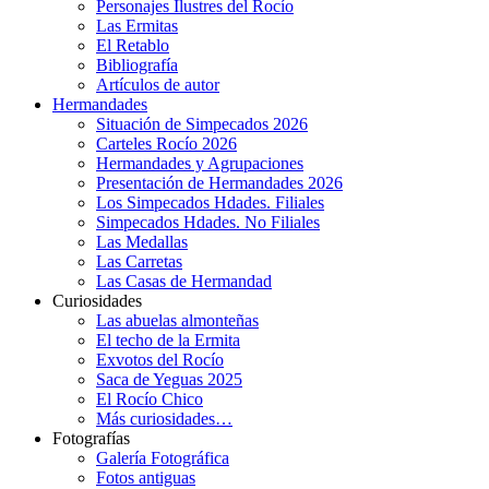
Personajes Ilustres del Rocío
Las Ermitas
El Retablo
Bibliografía
Artículos de autor
Hermandades
Situación de Simpecados 2026
Carteles Rocío 2026
Hermandades y Agrupaciones
Presentación de Hermandades 2026
Los Simpecados Hdades. Filiales
Simpecados Hdades. No Filiales
Las Medallas
Las Carretas
Las Casas de Hermandad
Curiosidades
Las abuelas almonteñas
El techo de la Ermita
Exvotos del Rocío
Saca de Yeguas 2025
El Rocío Chico
Más curiosidades…
Fotografías
Galería Fotográfica
Fotos antiguas